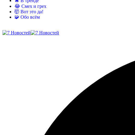
🔥 В тренде
😂 Смех и грех
🤯 Вот это да!
🧩 Обо всём