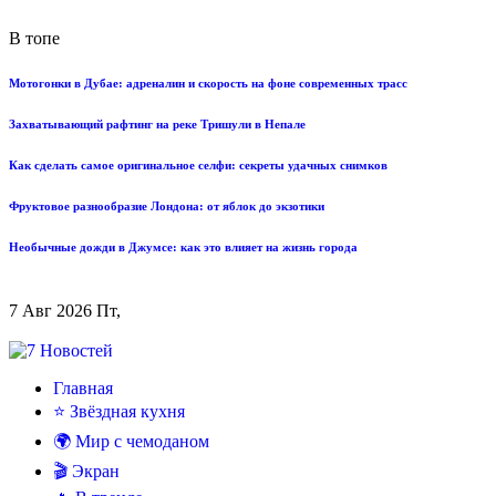
В топе
Мотогонки в Дубае: адреналин и скорость на фоне современных трасс
Захватывающий рафтинг на реке Тришули в Непале
Как сделать самое оригинальное селфи: секреты удачных снимков
Фруктовое разнообразие Лондона: от яблок до экзотики
Необычные дожди в Джумсе: как это влияет на жизнь города
7 Авг 2026 Пт,
Главная
⭐ Звёздная кухня
🌍 Мир с чемоданом
🎬 Экран