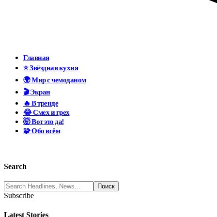
Главная
⭐ Звёздная кухня
🌍 Мир с чемоданом
🎬 Экран
🔥 В тренде
😂 Смех и грех
🤯 Вот это да!
🧩 Обо всём
Search
Subscribe
Latest Stories