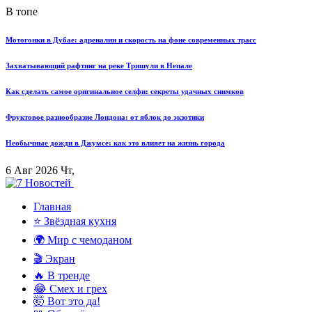
В топе
Мотогонки в Дубае: адреналин и скорость на фоне современных трасс
Захватывающий рафтинг на реке Тришули в Непале
Как сделать самое оригинальное селфи: секреты удачных снимков
Фруктовое разнообразие Лондона: от яблок до экзотики
Необычные дожди в Джумсе: как это влияет на жизнь города
6 Авг 2026 Чт,
Главная
⭐ Звёздная кухня
🌍 Мир с чемоданом
🎬 Экран
🔥 В тренде
😂 Смех и грех
🤯 Вот это да!