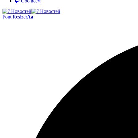
🧩 Обо всём
Font Resizer
Aa