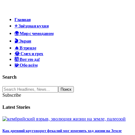
Главная
⭐ Звёздная кухня
🌍 Мир с чемоданом
🎬 Экран
🔥 В тренде
😂 Смех и грех
🤯 Вот это да!
🧩 Обо всём
Search
Subscribe
Latest Stories
Как древний круговорот фекалий мог изменить ход жизни на Земле