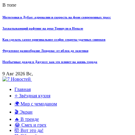
В топе
Мотогонки в Дубае: адреналин и скорость на фоне современных трасс
Захватывающий рафтинг на реке Тришули в Непале
Как сделать самое оригинальное селфи: секреты удачных снимков
Фруктовое разнообразие Лондона: от яблок до экзотики
Необычные дожди в Джумсе: как это влияет на жизнь города
9 Авг 2026 Вс,
Главная
⭐ Звёздная кухня
🌍 Мир с чемоданом
🎬 Экран
🔥 В тренде
😂 Смех и грех
🤯 Вот это да!