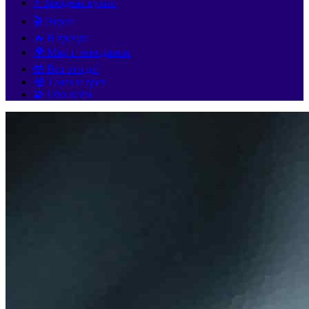
⭐ Звёздная кухня
🎬 Экран
🔥 В тренде
🌍 Мир с чемоданом
🤯 Вот это да!
😂 Смех и грех
🧩 Обо всём