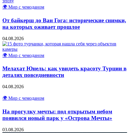
🌍 Мир с чемоданом
От байкерш до Ван Гога: исторические снимки,
на которых оживает прошлое
04.08.2026
🌍 Мир с чемоданом
Мелахат Юнель: как увидеть красоту Турции в
деталях повседневности
04.08.2026
🌍 Мир с чемоданом
На прогулку мечты: под открытым небом
появился новый парк у «Острова Мечты»
03.08.2026