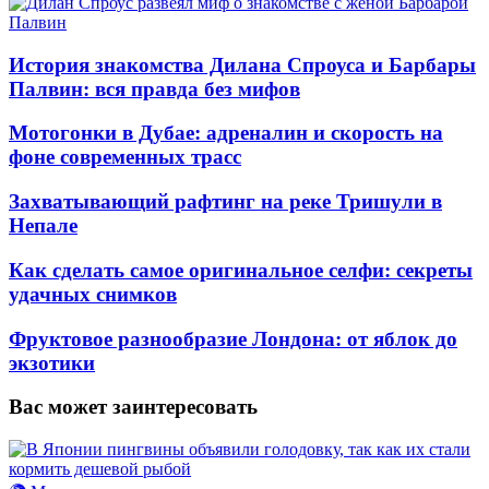
История знакомства Дилана Спроуса и Барбары
Палвин: вся правда без мифов
Мотогонки в Дубае: адреналин и скорость на
фоне современных трасс
Захватывающий рафтинг на реке Тришули в
Непале
Как сделать самое оригинальное селфи: секреты
удачных снимков
Фруктовое разнообразие Лондона: от яблок до
экзотики
Вас может заинтересовать