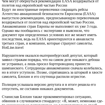
Чем могут обернуться рекомендации EASA воздержаться от
полетов над европейской частью России
Будут ли иностранные перевозчики сокращать рейсы
Агентство авиационной безопасности Евросоюза (EASA)
выпустило рекомендацию, предписывающую перевозчикам
воздержаться от полетов над европейской частью России.
Авиакомпании стран Европы не выполняют их уже 3 года.
Однако мы пообщались с экспертами и выяснили, что
документ при определенных условиях все же может иметь
последствия, ведь на EASA ориентируются и авиавласти
третьих стран, и компании, которые страхуют самолеты.
HotLine.travel
Нарушителем оказался екатеринбургский депутат, который
заявил стражам порядка, что на самом деле никакого дебоша
не устраивал, а лишь просил бортпроводниц принести
шампанского. Сотрудницы авиакомпании сначала колебались,
но в итоге уступили. Позже, спрятавшись за шторкой в хвосте
самолета, Блохин и его спутница распили игристое.
Полиция услышала версию депутата и в итоге решила его
отпустить, не составив никаких документов.
Станислав Блохин также прокомментировал ситуацию,
обвинив в случившемся стюардессу: «Я, может, немножко где-