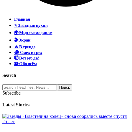
Главная
⭐ Звёздная кухня
🌍 Мир с чемоданом
🎬 Экран
🔥 В тренде
😂 Смех и грех
🤯 Вот это да!
🧩 Обо всём
Search
Subscribe
Latest Stories