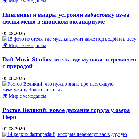
🌍 Мир с чемоданом
Пингвины и выдры устроили забастовку из-за
смены меню в японском океанариуме
05.08.2026
🌍 Мир с чемоданом
Daft Music Studios: отель, где музыка встречается
с природой
05.08.2026
🌍 Мир с чемоданом
Ростов Великий: новое дыхание города у озера
Неро
05.08.2026