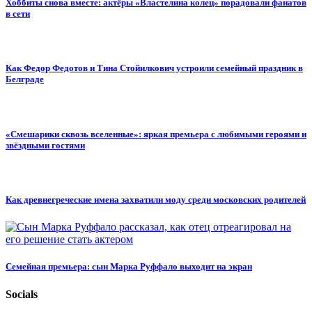
Хоббиты снова вместе: актёры «Властелина колец» порадовали фанатов
в сети
Как Федор Федотов и Тина Стойилкович устроили семейный праздник в
Белграде
«Смешарики сквозь вселенные»: яркая премьера с любимыми героями и
звёздными гостями
Как древнегреческие имена захватили моду среди московских родителей
Семейная премьера: сын Марка Руффало выходит на экран
Socials