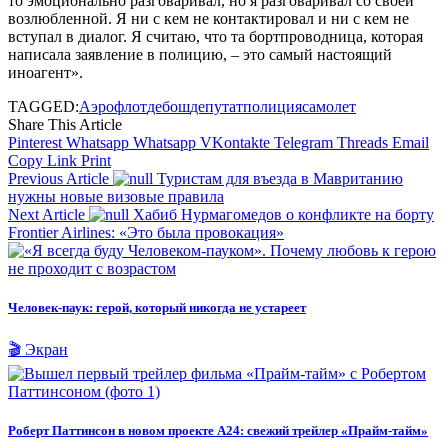
то эмоционально разговаривал, но я разговаривал со своей
возлюбленной. Я ни с кем не контактировал и ни с кем не
вступал в диалог. Я считаю, что та бортпроводница, которая
написала заявление в полицию, – это самый настоящий
иноагент».
TAGGED:
Аэрофлот
дебош
депутат
полиция
самолет
Share This Article
Pinterest
Whatsapp
Whatsapp
VKontakte
Telegram
Threads
Email
Copy Link
Print
Previous Article
Туристам для въезда в Мавританию
нужны новые визовые правила
Next Article
Хабиб Нурмагомедов о конфликте на борту
Frontier Airlines: «Это была провокация»
Человек-паук: герой, который никогда не устареет
🎬 Экран
Роберт Паттинсон в новом проекте A24: свежий трейлер «Прайм-тайм»