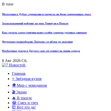
В топе
Мотогонки в Дубае: адреналин и скорость на фоне современных трасс
Захватывающий рафтинг на реке Тришули в Непале
Как сделать самое оригинальное селфи: секреты удачных снимков
Фруктовое разнообразие Лондона: от яблок до экзотики
Необычные дожди в Джумсе: как это влияет на жизнь города
8 Авг 2026 Сб,
Главная
⭐ Звёздная кухня
🌍 Мир с чемоданом
🎬 Экран
🔥 В тренде
😂 Смех и грех
🤯 Вот это да!