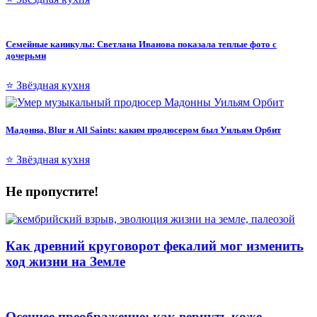
Семейные каникулы: Светлана Иванова показала теплые фото с
дочерьми
⭐ Звёздная кухня
Мадонна, Blur и All Saints: каким продюсером был Уильям Орбит
⭐ Звёздная кухня
Не пропустите!
Как древний круговорот фекалий мог изменить
ход жизни на Земле
Осеннее преображение: как вернуть коже