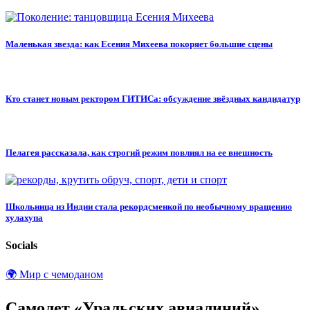
Маленькая звезда: как Есения Михеева покоряет большие сцены
Кто станет новым ректором ГИТИСа: обсуждение звёздных кандидатур
Пелагея рассказала, как строгий режим повлиял на ее внешность
Школьница из Индии стала рекордсменкой по необычному вращению
хулахупа
Socials
🌍 Мир с чемоданом
Самолет «Уральских авиалиний»