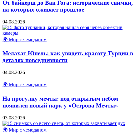
От байкерш до Ван Гога: исторические снимки,
на которых оживает прошлое
04.08.2026
🌍 Мир с чемоданом
Мелахат Юнель: как увидеть красоту Турции в
деталях повседневности
04.08.2026
🌍 Мир с чемоданом
На прогулку мечты: под открытым небом
появился новый парк у «Острова Мечты»
03.08.2026
🌍 Мир с чемоданом