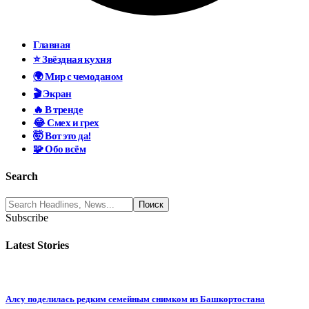
Главная
⭐ Звёздная кухня
🌍 Мир с чемоданом
🎬 Экран
🔥 В тренде
😂 Смех и грех
🤯 Вот это да!
🧩 Обо всём
Search
Subscribe
Latest Stories
Алсу поделилась редким семейным снимком из Башкортостана