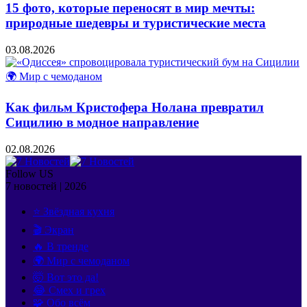
15 фото, которые переносят в мир мечты:
природные шедевры и туристические места
03.08.2026
🌍 Мир с чемоданом
Как фильм Кристофера Нолана превратил
Сицилию в модное направление
02.08.2026
Follow US
7 новостей | 2026
⭐ Звёздная кухня
🎬 Экран
🔥 В тренде
🌍 Мир с чемоданом
🤯 Вот это да!
😂 Смех и грех
🧩 Обо всём