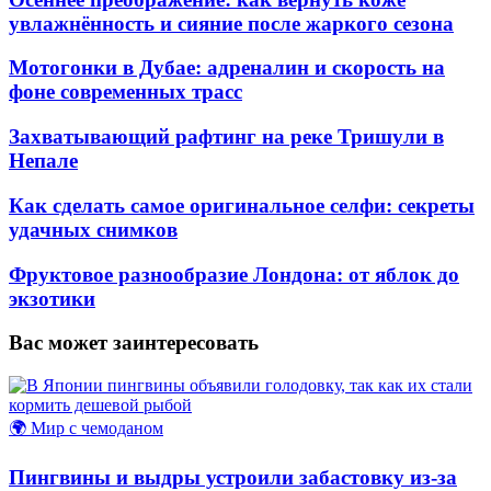
увлажнённость и сияние после жаркого сезона
Мотогонки в Дубае: адреналин и скорость на
фоне современных трасс
Захватывающий рафтинг на реке Тришули в
Непале
Как сделать самое оригинальное селфи: секреты
удачных снимков
Фруктовое разнообразие Лондона: от яблок до
экзотики
Вас может заинтересовать
🌍 Мир с чемоданом
Пингвины и выдры устроили забастовку из-за