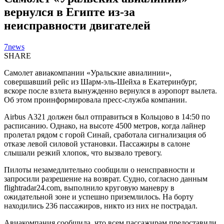
вернулся в Египте из-за
неисправности двигателей
7news
SHARE
Самолет авиакомпании «Уральские авиалинии»,
совершавший рейс из Шарм-эль-Шейха в Екатеринбург,
вскоре после взлета вынужденно вернулся в аэропорт вылета.
Об этом проинформировала пресс-служба компании.
Airbus А321 должен был отправиться в Кольцово в 14:50 по
расписанию. Однако, на высоте 4500 метров, когда лайнер
пролетал рядом с горой Синай, сработала сигнализация об
отказе левой силовой установки. Пассажиры в салоне
слышали резкий хлопок, что вызвало тревогу.
Пилоты незамедлительно сообщили о неисправности и
запросили разрешение на возврат. Судно, согласно данным
flightradar24.com, выполнило круговую маневру в
ожидательной зоне и успешно приземлилось. На борту
находились 236 пассажиров, никто из них не пострадал.
Авиакомпания сообщила, что всем пассажирам предоставили