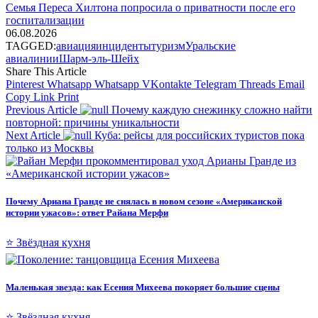
Семья Переса Хилтона попросила о приватности после его
госпитализации
06.08.2026
TAGGED:
авиация
инциденты
туризм
Уральские
авиалинии
Шарм-эль-Шейх
Share This Article
Pinterest
Whatsapp
Whatsapp
VKontakte
Telegram
Threads
Email
Copy Link
Print
Previous Article
Почему каждую снежинку сложно найти
повторной: причины уникальности
Next Article
Куба: рейсы для российских туристов пока
только из Москвы
Почему Ариана Гранде не снялась в новом сезоне «Американской
истории ужасов»: ответ Райана Мерфи
⭐ Звёздная кухня
Маленькая звезда: как Есения Михеева покоряет большие сцены
⭐ Звёздная кухня