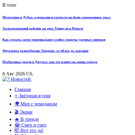
В топе
Мотогонки в Дубае: адреналин и скорость на фоне современных трасс
Захватывающий рафтинг на реке Тришули в Непале
Как сделать самое оригинальное селфи: секреты удачных снимков
Фруктовое разнообразие Лондона: от яблок до экзотики
Необычные дожди в Джумсе: как это влияет на жизнь города
8 Авг 2026 Сб,
Главная
⭐ Звёздная кухня
🌍 Мир с чемоданом
🎬 Экран
🔥 В тренде
😂 Смех и грех
🤯 Вот это да!