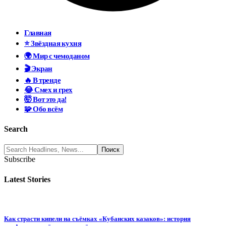
Главная
⭐ Звёздная кухня
🌍 Мир с чемоданом
🎬 Экран
🔥 В тренде
😂 Смех и грех
🤯 Вот это да!
🧩 Обо всём
Search
Subscribe
Latest Stories
Как страсти кипели на съёмках «Кубанских казаков»: история