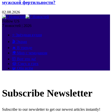
мужской фертильности?
02.08.2026
Follow US
7 новостей | 2026
⭐ Звёздная кухня
🎬 Экран
🔥 В тренде
🌍 Мир с чемоданом
🤯 Вот это да!
😂 Смех и грех
🧩 Обо всём
Subscribe Newsletter
Subscribe to our newsletter to get our newest articles instantly!