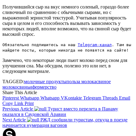
Получившийся сыр на вкус немного соленый, гораздо более
сливочный по сравнению с обычными сырами, но с
выраженной зернистой текстурой. Учитывая популярность
сыра в целом и его способность вызывать зависимость у
некоторых людей, вполне возможно, что на свиной сыр будет
высокий спрос.
Обязательно подпишитесь на наш
Telegram-канал
. Там вы
найдете посты, которые никогда не появятся на сайте!
Замечено, что некоторые люди пьют молоко перед сном для
улучшения сна. Мы обсудим, полезно это или нет, в
следующем материале.
TAGGED:
молочные продукты
польза молока
свиное
молоко
свиньи
фермерство
Share This Article
Pinterest
Whatsapp
Whatsapp
VKontakte
Telegram
Threads
Email
Copy Link
Print
Previous Article
Турист вместо перелета в Панаму
оказался в Саудовской Аравии
Next Article
РЖД сообщили туристам, откуда в поезде
начинается нумерация вагонов