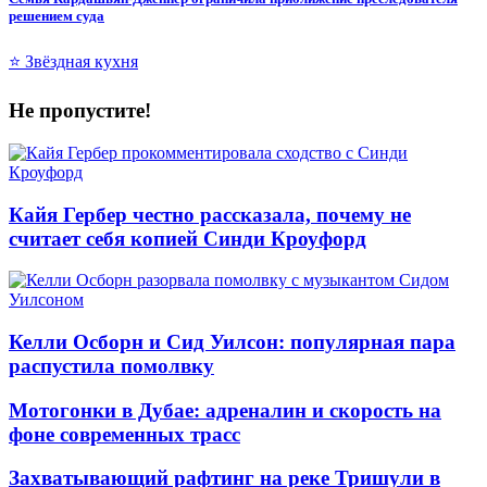
решением суда
⭐ Звёздная кухня
Не пропустите!
Кайя Гербер честно рассказала, почему не
считает себя копией Синди Кроуфорд
Келли Осборн и Сид Уилсон: популярная пара
распустила помолвку
Мотогонки в Дубае: адреналин и скорость на
фоне современных трасс
Захватывающий рафтинг на реке Тришули в