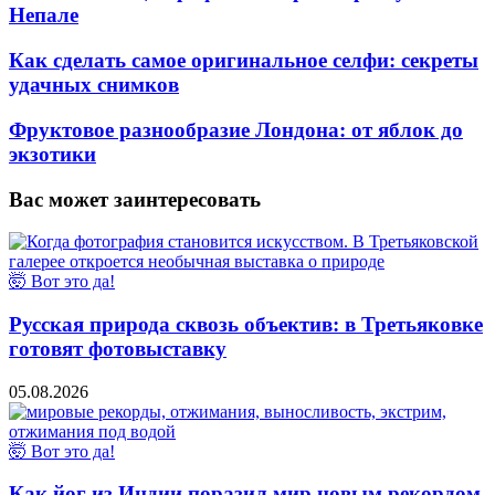
Непале
Как сделать самое оригинальное селфи: секреты
удачных снимков
Фруктовое разнообразие Лондона: от яблок до
экзотики
Вас может заинтересовать
🤯 Вот это да!
Русская природа сквозь объектив: в Третьяковке
готовят фотовыставку
05.08.2026
🤯 Вот это да!
Как йог из Индии поразил мир новым рекордом