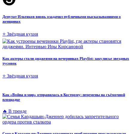
Депутат Ильтяков вновь озадачил публичными высказываниями о
женщинах
⭐ Звёздная кухня
Как актеры стали диджеями на вечеринках Playlist: закулисье звездных
тусовок
⭐ Звёздная кухня
Как «Война и мир» отправилась в Кострому: перемены на съёмочной
площадке
🔥 В тренде
Семья Кардашьян-Дженнер ограничила приближение преследователя