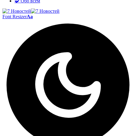
🧩 Обо всём
Font Resizer
Aa