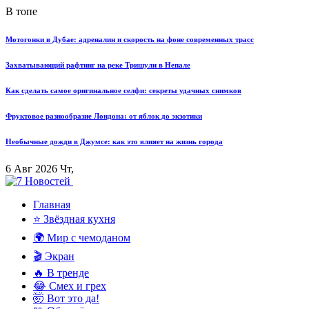
В топе
Мотогонки в Дубае: адреналин и скорость на фоне современных трасс
Захватывающий рафтинг на реке Тришули в Непале
Как сделать самое оригинальное селфи: секреты удачных снимков
Фруктовое разнообразие Лондона: от яблок до экзотики
Необычные дожди в Джумсе: как это влияет на жизнь города
6 Авг 2026 Чт,
Главная
⭐ Звёздная кухня
🌍 Мир с чемоданом
🎬 Экран
🔥 В тренде
😂 Смех и грех
🤯 Вот это да!