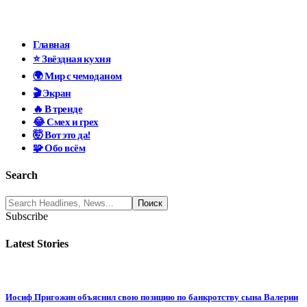
Главная
⭐ Звёздная кухня
🌍 Мир с чемоданом
🎬 Экран
🔥 В тренде
😂 Смех и грех
🤯 Вот это да!
🧩 Обо всём
Search
Subscribe
Latest Stories
Иосиф Пригожин объяснил свою позицию по банкротству сына Валерии