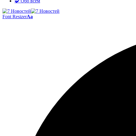
🧩 Обо всём
Font Resizer
Aa