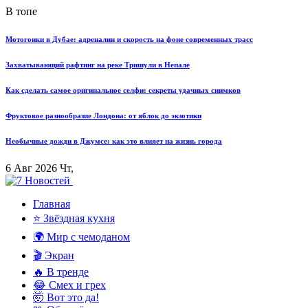
В топе
Мотогонки в Дубае: адреналин и скорость на фоне современных трасс
Захватывающий рафтинг на реке Тришули в Непале
Как сделать самое оригинальное селфи: секреты удачных снимков
Фруктовое разнообразие Лондона: от яблок до экзотики
Необычные дожди в Джумсе: как это влияет на жизнь города
6 Авг 2026 Чт,
Главная
⭐ Звёздная кухня
🌍 Мир с чемоданом
🎬 Экран
🔥 В тренде
😂 Смех и грех
🤯 Вот это да!