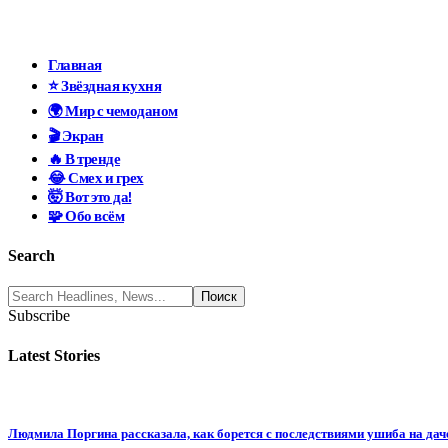
Главная
⭐ Звёздная кухня
🌍 Мир с чемоданом
🎬 Экран
🔥 В тренде
😂 Смех и грех
🤯 Вот это да!
🧩 Обо всём
Search
Subscribe
Latest Stories
Людмила Поргина рассказала, как борется с последствиями ушиба на дач