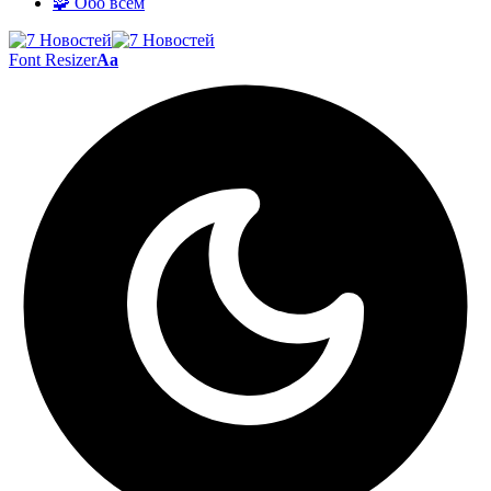
🧩 Обо всём
Font Resizer
Aa