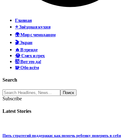
Главная
⭐ Звёздная кухня
🌍 Мир с чемоданом
🎬 Экран
🔥 В тренде
😂 Смех и грех
🤯 Вот это да!
🧩 Обо всём
Search
Subscribe
Latest Stories
Пять стратегий поддержки: как помочь ребенку поверить в себя