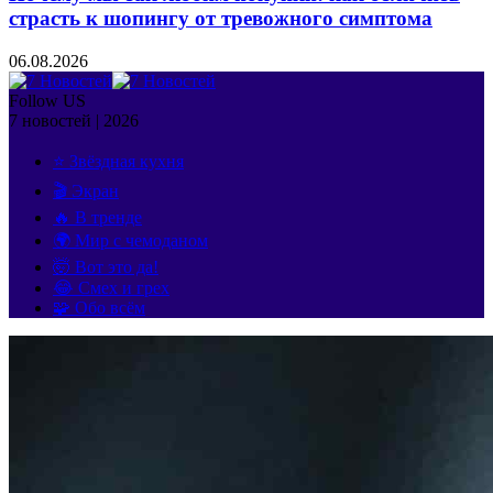
страсть к шопингу от тревожного симптома
06.08.2026
Follow US
7 новостей | 2026
⭐ Звёздная кухня
🎬 Экран
🔥 В тренде
🌍 Мир с чемоданом
🤯 Вот это да!
😂 Смех и грех
🧩 Обо всём