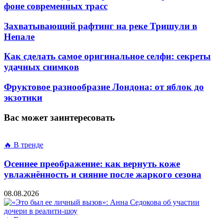
фоне современных трасс
Захватывающий рафтинг на реке Тришули в
Непале
Как сделать самое оригинальное селфи: секреты
удачных снимков
Фруктовое разнообразие Лондона: от яблок до
экзотики
Вас может заинтересовать
🔥 В тренде
Осеннее преображение: как вернуть коже
увлажнённость и сияние после жаркого сезона
08.08.2026