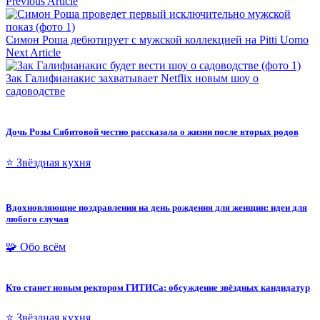
Previous Article
Симон Роша дебютирует с мужской коллекцией на Pitti Uomo
Next Article
Зак Галифианакис захватывает Netflix новым шоу о
садоводстве
Дочь Розы Сябитовой честно рассказала о жизни после вторых родов
⭐ Звёздная кухня
Вдохновляющие поздравления на день рождения для женщин: идеи для
любого случая
🧩 Обо всём
Кто станет новым ректором ГИТИСа: обсуждение звёздных кандидатур
⭐ Звёздная кухня