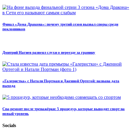
Финал «Дома Дракона»: почему третий сезон вызвал споры среди
поклонников
Дмитрий Нагиев развеял слухи о переезде за границу
«Галеристка» с Натали Портман и Дженной Ортегой: названа дата
выхода
Спа-ремонт после тренажёрки: 5 процедур, которые выводят спорт на
новый уровень
Socials