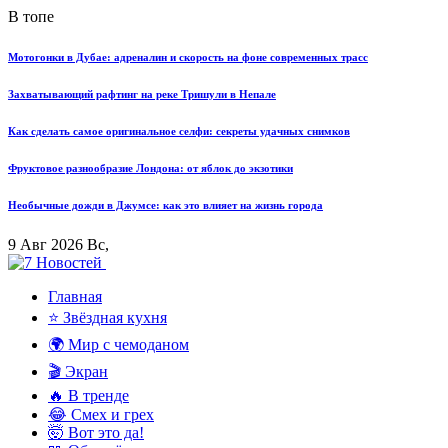
В топе
Мотогонки в Дубае: адреналин и скорость на фоне современных трасс
Захватывающий рафтинг на реке Тришули в Непале
Как сделать самое оригинальное селфи: секреты удачных снимков
Фруктовое разнообразие Лондона: от яблок до экзотики
Необычные дожди в Джумсе: как это влияет на жизнь города
9 Авг 2026 Вс,
Главная
⭐ Звёздная кухня
🌍 Мир с чемоданом
🎬 Экран
🔥 В тренде
😂 Смех и грех
🤯 Вот это да!