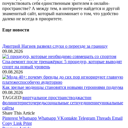
почувствовать себя единственным зрителем в онлайн-
пространстве? А между тем, в интернете найдется и другой
знаменитый сайт, который напоминает о том, что удобство
далеко не всегда в приоритете.
Еще новости
Дмитрий Нагиев развеял слухи о переезде за границу
09.08.2026
Спа-ремонт после тренажёрки: 5 процедур, которые выводят
спорт на новый уровень
09.08.2026
Как зрелые модницы становятся новыми героинями подиума
09.08.2026
TAGGED:
виртуальное пространство
джастин
фоли
интернет
очередь
социальные сети
уединение
уникальные
сайты
Share This Article
Pinterest
Whatsapp
Whatsapp
VKontakte
Telegram
Threads
Email
Copy Link
Print