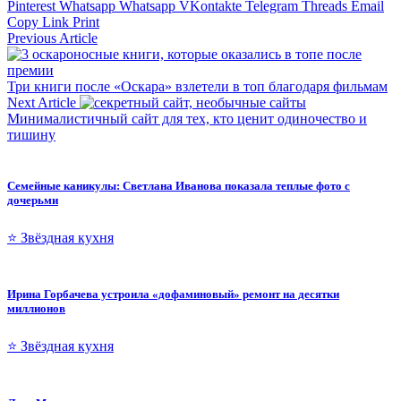
Pinterest
Whatsapp
Whatsapp
VKontakte
Telegram
Threads
Email
Copy Link
Print
Previous Article
Три книги после «Оскара» взлетели в топ благодаря фильмам
Next Article
Минималистичный сайт для тех, кто ценит одиночество и
тишину
Семейные каникулы: Светлана Иванова показала теплые фото с
дочерьми
⭐ Звёздная кухня
Ирина Горбачева устроила «дофаминовый» ремонт на десятки
миллионов
⭐ Звёздная кухня