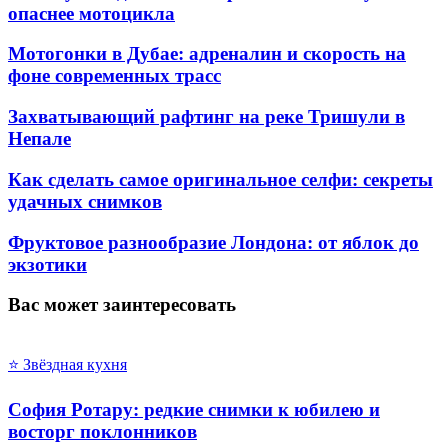
опаснее мотоцикла
Мотогонки в Дубае: адреналин и скорость на
фоне современных трасс
Захватывающий рафтинг на реке Тришули в
Непале
Как сделать самое оригинальное селфи: секреты
удачных снимков
Фруктовое разнообразие Лондона: от яблок до
экзотики
Вас может заинтересовать
⭐ Звёздная кухня
София Ротару: редкие снимки к юбилею и
восторг поклонников