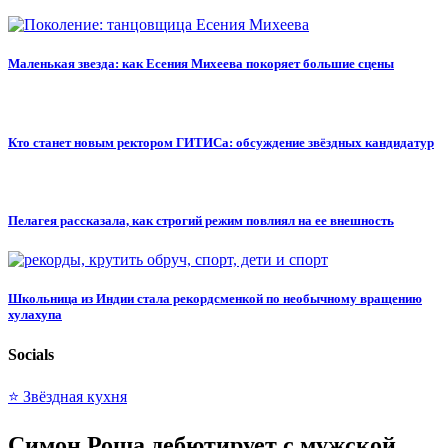
Маленькая звезда: как Есения Михеева покоряет большие сцены
Кто станет новым ректором ГИТИСа: обсуждение звёздных кандидатур
Пелагея рассказала, как строгий режим повлиял на ее внешность
Школьница из Индии стала рекордсменкой по необычному вращению
хулахупа
Socials
⭐ Звёздная кухня
Симон Роша дебютирует с мужской