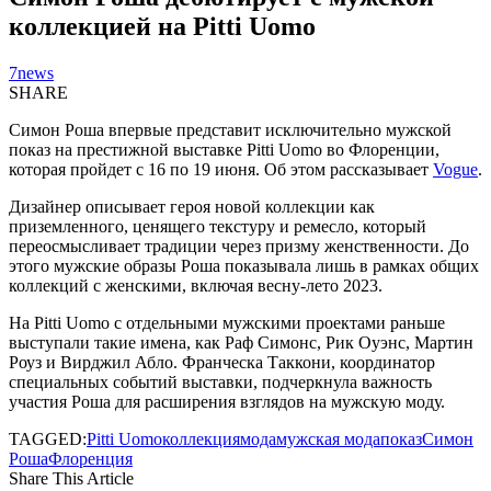
коллекцией на Pitti Uomo
7news
SHARE
Симон Роша впервые представит исключительно мужской
показ на престижной выставке Pitti Uomo во Флоренции,
которая пройдет с 16 по 19 июня. Об этом рассказывает
Vogue
.
Дизайнер описывает героя новой коллекции как
приземленного, ценящего текстуру и ремесло, который
переосмысливает традиции через призму женственности. До
этого мужские образы Роша показывала лишь в рамках общих
коллекций с женскими, включая весну-лето 2023.
На Pitti Uomo с отдельными мужскими проектами раньше
выступали такие имена, как Раф Симонс, Рик Оуэнс, Мартин
Роуз и Вирджил Абло. Франческа Таккони, координатор
специальных событий выставки, подчеркнула важность
участия Роша для расширения взглядов на мужскую моду.
TAGGED:
Pitti Uomo
коллекция
мода
мужская мода
показ
Симон
Роша
Флоренция
Share This Article