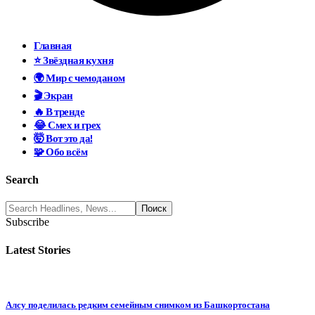
Главная
⭐ Звёздная кухня
🌍 Мир с чемоданом
🎬 Экран
🔥 В тренде
😂 Смех и грех
🤯 Вот это да!
🧩 Обо всём
Search
Subscribe
Latest Stories
Алсу поделилась редким семейным снимком из Башкортостана