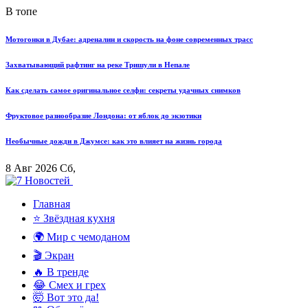
В топе
Мотогонки в Дубае: адреналин и скорость на фоне современных трасс
Захватывающий рафтинг на реке Тришули в Непале
Как сделать самое оригинальное селфи: секреты удачных снимков
Фруктовое разнообразие Лондона: от яблок до экзотики
Необычные дожди в Джумсе: как это влияет на жизнь города
8 Авг 2026 Сб,
Главная
⭐ Звёздная кухня
🌍 Мир с чемоданом
🎬 Экран
🔥 В тренде
😂 Смех и грех
🤯 Вот это да!