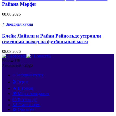
Райана Мерфи
08.08.2026
⭐ Звёздная кухня
Блейк Лайвли и Райан Рейнольдс устроили
семейный выход на футбольный матч
08.08.2026
Follow US
7 новостей | 2026
⭐ Звёздная кухня
🎬 Экран
🔥 В тренде
🌍 Мир с чемоданом
🤯 Вот это да!
😂 Смех и грех
🧩 Обо всём