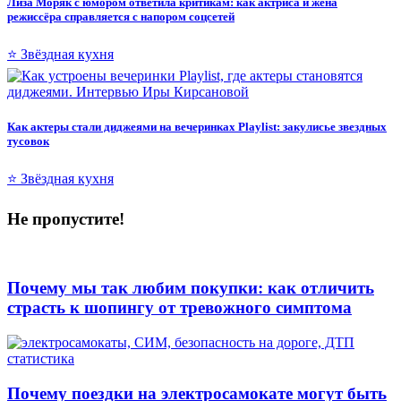
Лиза Моряк с юмором ответила критикам: как актриса и жена
режиссёра справляется с напором соцсетей
⭐ Звёздная кухня
Как актеры стали диджеями на вечеринках Playlist: закулисье звездных
тусовок
⭐ Звёздная кухня
Не пропустите!
Почему мы так любим покупки: как отличить
страсть к шопингу от тревожного симптома
Почему поездки на электросамокате могут быть