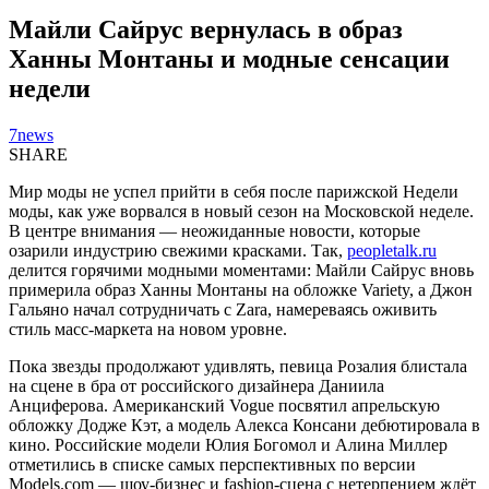
Майли Сайрус вернулась в образ
Ханны Монтаны и модные сенсации
недели
7news
SHARE
Мир моды не успел прийти в себя после парижской Недели
моды, как уже ворвался в новый сезон на Московской неделе.
В центре внимания — неожиданные новости, которые
озарили индустрию свежими красками. Так,
peopletalk.ru
делится горячими модными моментами: Майли Сайрус вновь
примерила образ Ханны Монтаны на обложке Variety, а Джон
Гальяно начал сотрудничать с Zara, намереваясь оживить
стиль масс-маркета на новом уровне.
Пока звезды продолжают удивлять, певица Розалия блистала
на сцене в бра от российского дизайнера Даниила
Анциферова. Американский Vogue посвятил апрельскую
обложку Додже Кэт, а модель Алекса Консани дебютировала в
кино. Российские модели Юлия Богомол и Алина Миллер
отметились в списке самых перспективных по версии
Models.com — шоу-бизнес и fashion-сцена с нетерпением ждёт