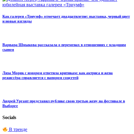
Как галерея «Триумф» отмечает двадцатилетие: выставка, черный цвет
и новые взгляды
Варвара Шмыкова рассказала о переменах в отношениях с младшим
сыном
Лиза Моряк с юмором ответила критикам: как актриса и жена
режиссёра справляется с напором соцсетей
Андрей Ургант представил публике свою третью жену на фестивале в
Выборге
Socials
В тренде