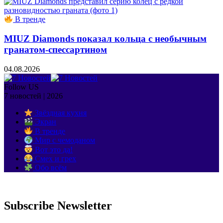
В тренде
MIUZ Diamonds показал кольца с необычным
гранатом-спессартином
04.08.2026
Follow US
7 новостей | 2026
Звёздная кухня
Экран
В тренде
Мир с чемоданом
Вот это да!
Смех и грех
Обо всём
Subscribe Newsletter