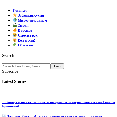
Главная
Звёздная кухня
Мир с чемоданом
Экран
В тренде
Смех и грех
Вот это да!
Обо всём
Search
Subscribe
Latest Stories
Любовь, сцена и испытания: неожиданные истории личной жизни Галины
Брежневой