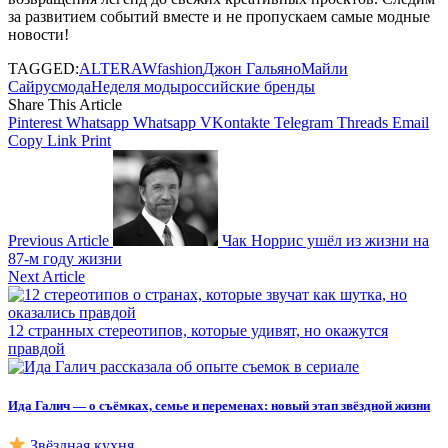
за развитием событий вместе и не пропускаем самые модные
новости!
TAGGED:
ALTERAW
fashion
Джон Гальяно
Майли
Сайрус
мода
Неделя моды
российские бренды
Share This Article
Pinterest
Whatsapp
Whatsapp
VKontakte
Telegram
Threads
Email
Copy Link
Print
Previous Article
Чак Норрис ушёл из жизни на
87-м году жизни
Next Article
12 странных стереотипов, которые удивят, но окажутся
правдой
Ида Галич — о съёмках, семье и переменах: новый этап звёздной жизни
Звёздная кухня