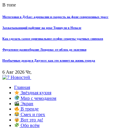
В топе
Мотогонки в Дубае: адреналин и скорость на фоне современных трасс
Захватывающий рафтинг на реке Тришули в Непале
Как сделать самое оригинальное селфи: секреты удачных снимков
Фруктовое разнообразие Лондона: от яблок до экзотики
Необычные дожди в Джумсе: как это влияет на жизнь города
6 Авг 2026 Чт,
Главная
Звёздная кухня
Мир с чемоданом
Экран
В тренде
Смех и грех
Вот это да!
Обо всём