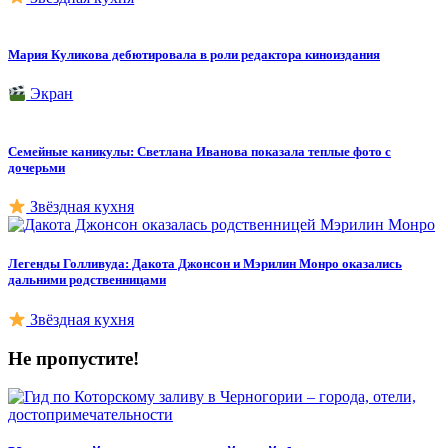
Мария Куликова дебютировала в роли редактора киноиздания
Экран
Семейные каникулы: Светлана Иванова показала теплые фото с
дочерьми
Звёздная кухня
Легенды Голливуда: Дакота Джонсон и Мэрилин Монро оказались
дальними родственницами
Звёздная кухня
Не пропустите!