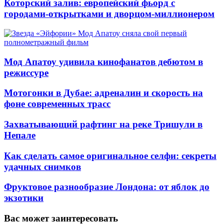
Которский залив: европейский фьорд с
городами-открытками и дворцом-миллионером
Мод Апатоу удивила кинофанатов дебютом в
режиссуре
Мотогонки в Дубае: адреналин и скорость на
фоне современных трасс
Захватывающий рафтинг на реке Тришули в
Непале
Как сделать самое оригинальное селфи: секреты
удачных снимков
Фруктовое разнообразие Лондона: от яблок до
экзотики
Вас может заинтересовать