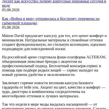
Десерт как искусство: почему корпусные пирожные сегодня в
моде
05.08.2026
Как «Война и мир» отправилась в Кострому: перемены на
съёмочной площадке
05.08.2026
Maison David предлагает капсулу для тех, кто ценит комфорт и
минимализм. Натуральные материалы и спокойные оттенки
создают функциональную, но стильную коллекцию, идеально
подходящую для повседневной носки.
На российской арене стартовала фэшн-платформа ALTERAW,
объединившая люксовые бренды с акцентом на
профессиональный подход. Бесплатный консьерж-сервис и
помощь при подборе редких вещей — сервис выходит на
новый уровень удобства и эксклюзивности.
Заключает горячие новости весенняя капсула базового
гардероба от belle you. Акцент на цвет, качество и комфорт —
худи, джоггеры и комбинезоны сосредоточены на
многообразии оттенков и лучших материалах.
Так что неделя в мире моды выдалась насыщенной — от
возвращения легенд до свежих креативных проектов. Следим