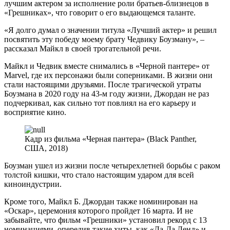
лучшим актером за исполнение роли братьев-близнецов в
«Грешниках», что говорит о его выдающемся таланте.
«Я долго думал о значении титула «Лучший актер» и решил
посвятить эту победу моему брату Чедвику Боузману», –
рассказал Майкл в своей трогательной речи.
Майкл и Чедвик вместе снимались в «Черной пантере» от
Marvel, где их персонажи были соперниками. В жизни они
стали настоящими друзьями. После трагической утраты
Боузмана в 2020 году на 43-м году жизни, Джордан не раз
подчеркивал, как сильно тот повлиял на его карьеру и
восприятие кино.
Кадр из фильма «Черная пантера» (Black Panther,
США, 2018)
Боузман ушел из жизни после четырехлетней борьбы с раком
толстой кишки, что стало настоящим ударом для всей
киноиндустрии.
Кроме того, Майкл Б. Джордан также номинирован на
«Оскар», церемония которого пройдет 16 марта. И не
забывайте, что фильм «Грешники» установил рекорд с 13
номинациями, опередив такие хиты, как «Ла-Ла Ленд» и