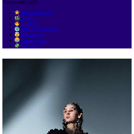
7 новостей | 2026
Звёздная кухня
Экран
В тренде
Мир с чемоданом
Вот это да!
Смех и грех
Обо всём