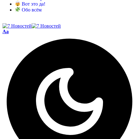
Вот это да!
Обо всём
Aa