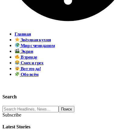
Главная
Звёздная кухня
Мир с чемоданом
Экран
В тренде
Смех и грех
Вот это да!
Обо всём
Search
Subscribe
Latest Stories