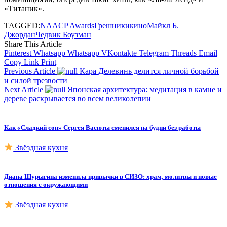
«Титаник».
TAGGED:
NAACP Awards
Грешники
кино
Майкл Б.
Джордан
Чедвик Боузман
Share This Article
Pinterest
Whatsapp
Whatsapp
VKontakte
Telegram
Threads
Email
Copy Link
Print
Previous Article
Кара Делевинь делится личной борьбой
и силой трезвости
Next Article
Японская архитектура: медитация в камне и
дереве раскрывается во всем великолепии
Как «Сладкий сон» Сергея Васюты сменился на будни без работы
Звёздная кухня
Диана Шурыгина изменила привычки в СИЗО: храм, молитвы и новые
отношения с окружающими
Звёздная кухня