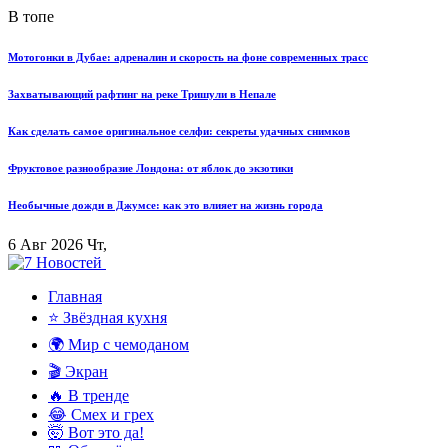
В топе
Мотогонки в Дубае: адреналин и скорость на фоне современных трасс
Захватывающий рафтинг на реке Тришули в Непале
Как сделать самое оригинальное селфи: секреты удачных снимков
Фруктовое разнообразие Лондона: от яблок до экзотики
Необычные дожди в Джумсе: как это влияет на жизнь города
6 Авг 2026 Чт,
Главная
⭐ Звёздная кухня
🌍 Мир с чемоданом
🎬 Экран
🔥 В тренде
😂 Смех и грех
🤯 Вот это да!