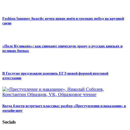
Fashion Summer Awards: вечер ярких имён и громких побед на крупной
сцене
«Поле Куликово»: как снимают эпическую драму о русских князьях и
великих битвах
В Госдуме предложили заменить ЕГЭ новой формой итоговой
аттестации
Когда блогер встречает классика: разбор «Преступления и наказания» в
онлайн-шоу
Socials