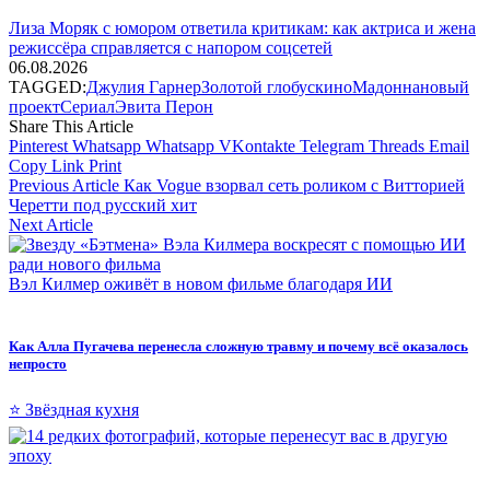
Лиза Моряк с юмором ответила критикам: как актриса и жена
режиссёра справляется с напором соцсетей
06.08.2026
TAGGED:
Джулия Гарнер
Золотой глобус
кино
Мадонна
новый
проект
Сериал
Эвита Перон
Share This Article
Pinterest
Whatsapp
Whatsapp
VKontakte
Telegram
Threads
Email
Copy Link
Print
Previous Article
Как Vogue взорвал сеть роликом с Витторией
Черетти под русский хит
Next Article
Вэл Килмер оживёт в новом фильме благодаря ИИ
Как Алла Пугачева перенесла сложную травму и почему всё оказалось
непросто
⭐ Звёздная кухня