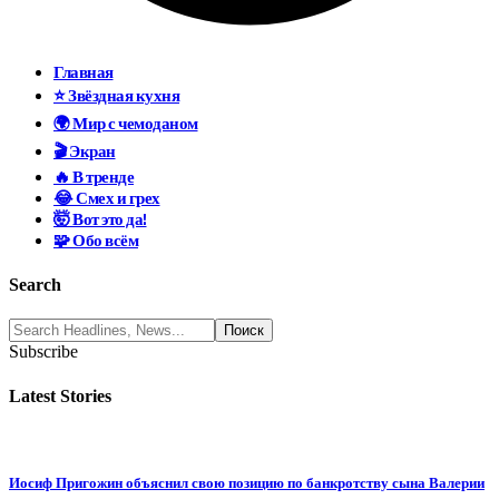
Главная
⭐ Звёздная кухня
🌍 Мир с чемоданом
🎬 Экран
🔥 В тренде
😂 Смех и грех
🤯 Вот это да!
🧩 Обо всём
Search
Subscribe
Latest Stories
Иосиф Пригожин объяснил свою позицию по банкротству сына Валерии