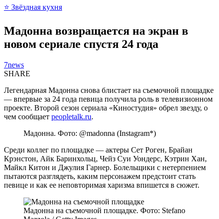
⭐ Звёздная кухня
Мадонна возвращается на экран в
новом сериале спустя 24 года
7news
SHARE
Легендарная Мадонна снова блистает на съемочной площадке
— впервые за 24 года певица получила роль в телевизионном
проекте. Второй сезон сериала «Киностудия» обрел звезду, о
чем сообщает
peopletalk.ru
.
Мадонна. Фото: @madonna (Instagram*)
Среди коллег по площадке — актеры Сет Роген, Брайан
Крэнстон, Айк Баринхольц, Чейз Суи Уондерс, Кэтрин Хан,
Майкл Китон и Джулия Гарнер. Болельщики с нетерпением
пытаются разглядеть, каким персонажем предстоит стать
певице и как ее неповторимая харизма впишется в сюжет.
Мадонна на съемочной площадке. Фото: Stefano