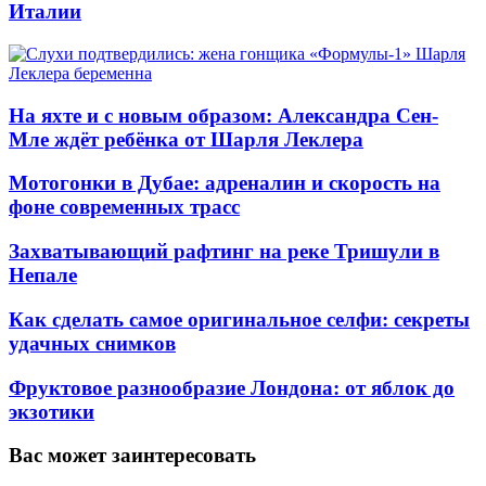
Италии
На яхте и с новым образом: Александра Сен-
Мле ждёт ребёнка от Шарля Леклера
Мотогонки в Дубае: адреналин и скорость на
фоне современных трасс
Захватывающий рафтинг на реке Тришули в
Непале
Как сделать самое оригинальное селфи: секреты
удачных снимков
Фруктовое разнообразие Лондона: от яблок до
экзотики
Вас может заинтересовать