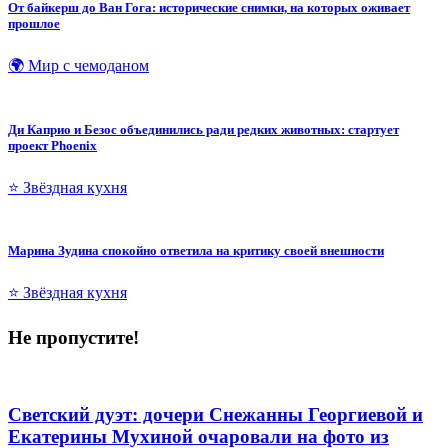
От байкерш до Ван Гога: исторические снимки, на которых оживает
прошлое
🌍 Мир с чемоданом
Ди Каприо и Безос объединились ради редких животных: стартует
проект Phoenix
⭐ Звёздная кухня
Марина Зудина спокойно ответила на критику своей внешности
⭐ Звёздная кухня
Не пропустите!
Светский дуэт: дочери Снежанны Георгиевой и
Екатерины Мухиной очаровали на фото из