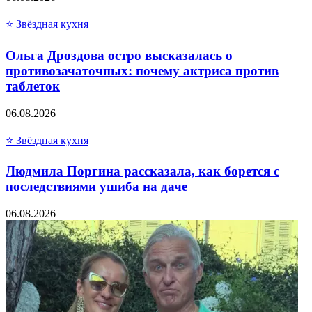
⭐ Звёздная кухня
Ольга Дроздова остро высказалась о
противозачаточных: почему актриса против
таблеток
06.08.2026
⭐ Звёздная кухня
Людмила Поргина рассказала, как борется с
последствиями ушиба на даче
06.08.2026