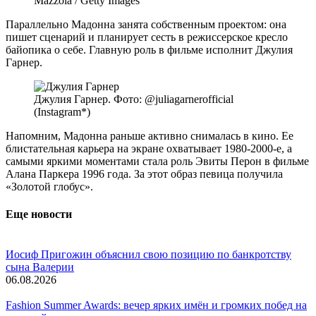
Mazzola / Getty Images
Параллельно Мадонна занята собственным проектом: она
пишет сценарий и планирует сесть в режиссерское кресло
байопика о себе. Главную роль в фильме исполнит Джулия
Гарнер.
Джулия Гарнер. Фото: @juliagarnerofficial
(Instagram*)
Напомним, Мадонна раньше активно снималась в кино. Ее
блистательная карьера на экране охватывает 1980-2000-е, а
самыми яркими моментами стала роль Эвиты Перон в фильме
Алана Паркера 1996 года. За этот образ певица получила
«Золотой глобус».
Еще новости
Иосиф Пригожин объяснил свою позицию по банкротству
сына Валерии
06.08.2026
Fashion Summer Awards: вечер ярких имён и громких побед на