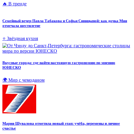
🔥 В тренде
Семейный вечер Павла Табакова и Софьи Синицыной: как дочка Мия
отмечала шестилетие
⭐ Звёздная кухня
Вкусные города: где найти настоящую гастрономию по мнению
ЮНЕСКО
🌍 Мир с чемоданом
Мария Шувалова отметила новый этап: учёба, перемены и личное
счастье