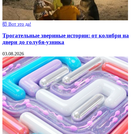
🤯 Вот это да!
Трогательные звериные истории: от колибри на
двери до голубя-узника
03.08.2026