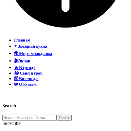
Главная
⭐ Звёздная кухня
🌍 Мир с чемоданом
🎬 Экран
🔥 В тренде
😂 Смех и грех
🤯 Вот это да!
🧩 Обо всём
Search
Subscribe