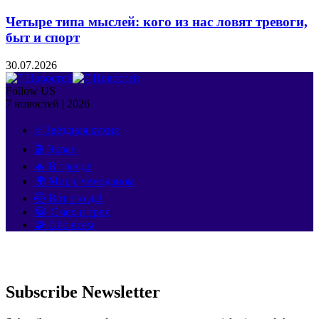
Четыре типа мыслей: кого из нас ловят тревоги,
быт и спорт
30.07.2026
Follow US
7 новостей | 2026
⭐ Звёздная кухня
🎬 Экран
🔥 В тренде
🌍 Мир с чемоданом
🤯 Вот это да!
😂 Смех и грех
🧩 Обо всём
Subscribe Newsletter