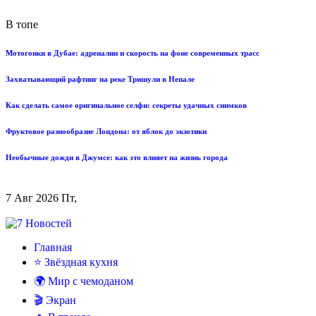
В топе
Мотогонки в Дубае: адреналин и скорость на фоне современных трасс
Захватывающий рафтинг на реке Тришули в Непале
Как сделать самое оригинальное селфи: секреты удачных снимков
Фруктовое разнообразие Лондона: от яблок до экзотики
Необычные дожди в Джумсе: как это влияет на жизнь города
7 Авг 2026 Пт,
Главная
⭐ Звёздная кухня
🌍 Мир с чемоданом
🎬 Экран