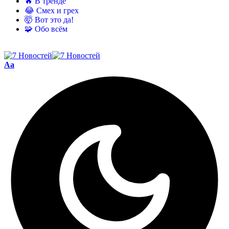
🔥 В тренде
😂 Смех и грех
🤯 Вот это да!
🧩 Обо всём
Aa