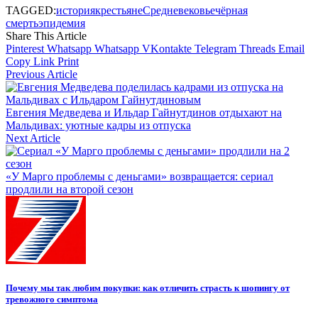
TAGGED:
история
крестьяне
Средневековье
чёрная
смерть
эпидемия
Share This Article
Pinterest
Whatsapp
Whatsapp
VKontakte
Telegram
Threads
Email
Copy Link
Print
Previous Article
Евгения Медведева и Ильдар Гайнутдинов отдыхают на
Мальдивах: уютные кадры из отпуска
Next Article
«У Марго проблемы с деньгами» возвращается: сериал
продлили на второй сезон
Почему мы так любим покупки: как отличить страсть к шопингу от
тревожного симптома