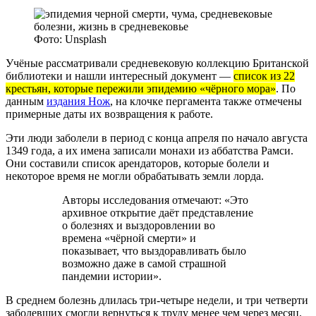
Фото: Unsplash
Учёные рассматривали средневековую коллекцию Британской
библиотеки и нашли интересный документ —
список из 22
крестьян, которые пережили эпидемию «чёрного мора»
. По
данным
издания Нож
, на клочке пергамента также отмечены
примерные даты их возвращения к работе.
Эти люди заболели в период с конца апреля по начало августа
1349 года, а их имена записали монахи из аббатства Рамси.
Они составили список арендаторов, которые болели и
некоторое время не могли обрабатывать земли лорда.
Авторы исследования отмечают: «Это
архивное открытие даёт представление
о болезнях и выздоровлении во
времена «чёрной смерти» и
показывает, что выздоравливать было
возможно даже в самой страшной
пандемии истории».
В среднем болезнь длилась три-четыре недели, и три четверти
заболевших смогли вернуться к труду менее чем через месяц.