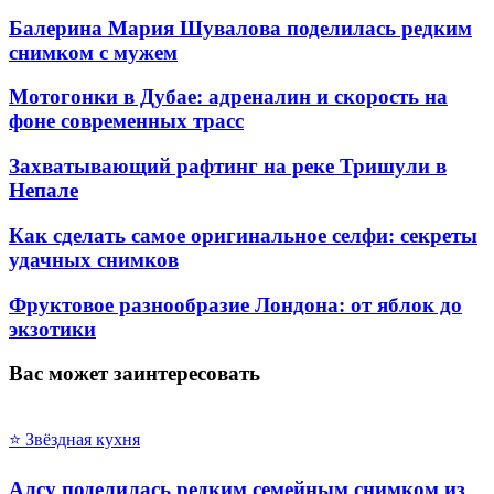
Балерина Мария Шувалова поделилась редким
снимком с мужем
Мотогонки в Дубае: адреналин и скорость на
фоне современных трасс
Захватывающий рафтинг на реке Тришули в
Непале
Как сделать самое оригинальное селфи: секреты
удачных снимков
Фруктовое разнообразие Лондона: от яблок до
экзотики
Вас может заинтересовать
⭐ Звёздная кухня
Алсу поделилась редким семейным снимком из