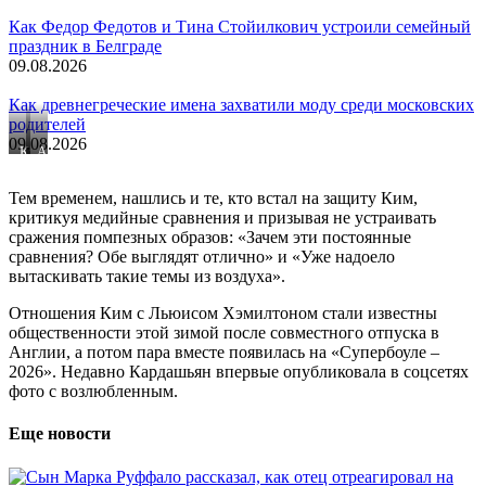
Как Федор Федотов и Тина Стойилкович устроили семейный
праздник в Белграде
09.08.2026
Как древнегреческие имена захватили моду среди московских
родителей
09.08.2026
Ким
Александра
Кардашьян.
Леклерк.
Фото:
Фото:
Тем временем, нашлись и те, кто встал на защиту Ким,
Every
Manuele
критикуя медийные сравнения и призывая не устраивать
Second
MangiarottiIPA
Memory
/
сражения помпезных образов: «Зачем эти постоянные
/
Sipa
сравнения? Обе выглядят отлично» и «Уже надоело
Legion-
USA
вытаскивать такие темы из воздуха».
media
/
Legion-
Отношения Ким с Льюисом Хэмилтоном стали известны
media
общественности этой зимой после совместного отпуска в
Англии, а потом пара вместе появилась на «Супербоуле –
2026». Недавно Кардашьян впервые опубликовала в соцсетях
фото с возлюбленным.
Еще новости