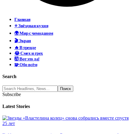
Главная
⭐ Звёздная кухня
🌍 Мир с чемоданом
🎬 Экран
🔥 В тренде
😂 Смех и грех
🤯 Вот это да!
🧩 Обо всём
Search
Subscribe
Latest Stories