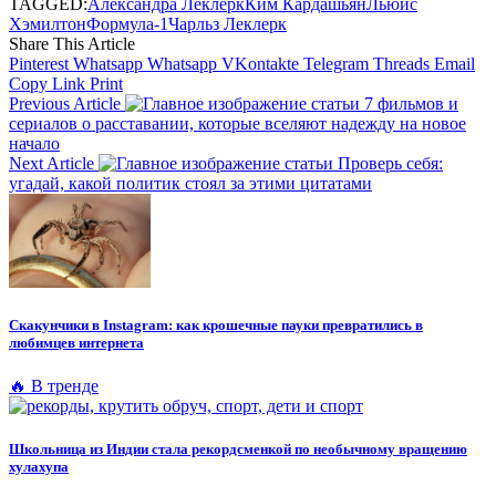
TAGGED:
Александра Леклерк
Ким Кардашьян
Льюис
Хэмилтон
Формула-1
Чарльз Леклерк
Share This Article
Pinterest
Whatsapp
Whatsapp
VKontakte
Telegram
Threads
Email
Copy Link
Print
Previous Article
7 фильмов и
сериалов о расставании, которые вселяют надежду на новое
начало
Next Article
Проверь себя:
угадай, какой политик стоял за этими цитатами
Скакунчики в Instagram: как крошечные пауки превратились в
любимцев интернета
🔥 В тренде
Школьница из Индии стала рекордсменкой по необычному вращению
хулахупа