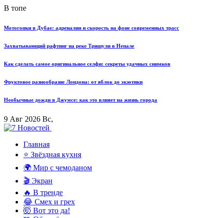
В топе
Мотогонки в Дубае: адреналин и скорость на фоне современных трасс
Захватывающий рафтинг на реке Тришули в Непале
Как сделать самое оригинальное селфи: секреты удачных снимков
Фруктовое разнообразие Лондона: от яблок до экзотики
Необычные дожди в Джумсе: как это влияет на жизнь города
9 Авг 2026 Вс,
Главная
⭐ Звёздная кухня
🌍 Мир с чемоданом
🎬 Экран
🔥 В тренде
😂 Смех и грех
🤯 Вот это да!