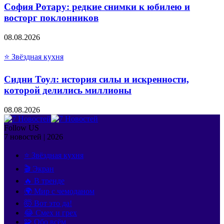
София Ротару: редкие снимки к юбилею и
восторг поклонников
08.08.2026
⭐ Звёздная кухня
Сидни Тоул: история силы и искренности,
которой делились миллионы
08.08.2026
Follow US
7 новостей | 2026
⭐ Звёздная кухня
🎬 Экран
🔥 В тренде
🌍 Мир с чемоданом
🤯 Вот это да!
😂 Смех и грех
🧩 Обо всём