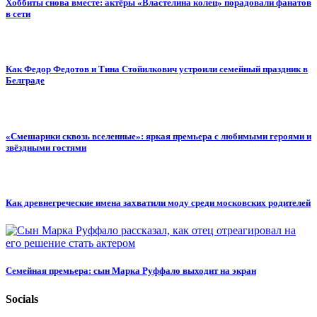
Хоббиты снова вместе: актёры «Властелина колец» порадовали фанатов
в сети
Как Федор Федотов и Тина Стойилкович устроили семейный праздник в
Белграде
«Смешарики сквозь вселенные»: яркая премьера с любимыми героями и
звёздными гостями
Как древнегреческие имена захватили моду среди московских родителей
Семейная премьера: сын Марка Руффало выходит на экран
Socials