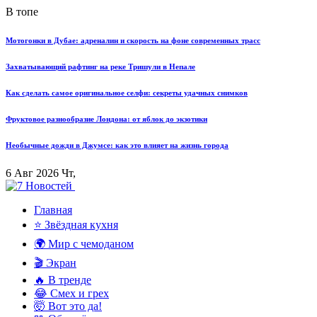
В топе
Мотогонки в Дубае: адреналин и скорость на фоне современных трасс
Захватывающий рафтинг на реке Тришули в Непале
Как сделать самое оригинальное селфи: секреты удачных снимков
Фруктовое разнообразие Лондона: от яблок до экзотики
Необычные дожди в Джумсе: как это влияет на жизнь города
6 Авг 2026 Чт,
Главная
⭐ Звёздная кухня
🌍 Мир с чемоданом
🎬 Экран
🔥 В тренде
😂 Смех и грех
🤯 Вот это да!