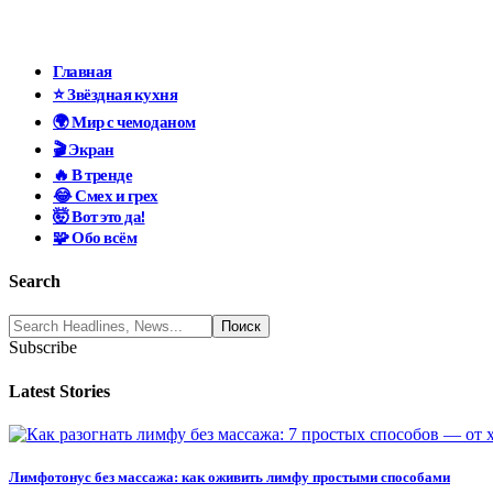
Главная
⭐ Звёздная кухня
🌍 Мир с чемоданом
🎬 Экран
🔥 В тренде
😂 Смех и грех
🤯 Вот это да!
🧩 Обо всём
Search
Subscribe
Latest Stories
Лимфотонус без массажа: как оживить лимфу простыми способами