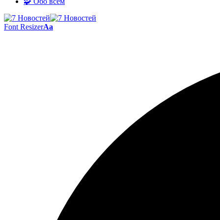
🧩 Обо всём
Font Resizer
Aa