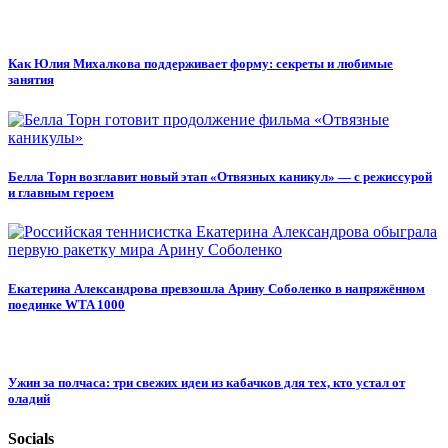
Как Юлия Михалкова поддерживает форму: секреты и любимые
занятия
Белла Торн возглавит новый этап «Отвязных каникул» — с режиссурой
и главным героем
Екатерина Александрова превзошла Арину Соболенко в напряжённом
поединке WTA 1000
Ужин за полчаса: три свежих идеи из кабачков для тех, кто устал от
оладий
Socials