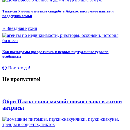
Таллула Уиллис отметила свадьбу в Айдахо: кастомное платье и
поддержка семьи
⭐ Звёздная кухня
Как косморамы превратились в первые виртуальные туры по
особнякам
🤯 Вот это да!
Не пропустите!
Обри Плаза стала мамой: новая глава в жизни
актрисы