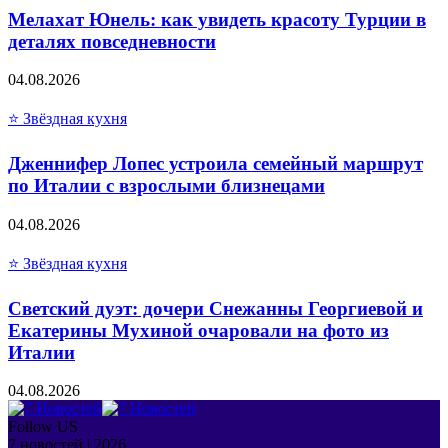
Мелахат Юнель: как увидеть красоту Турции в
деталях повседневности
04.08.2026
⭐ Звёздная кухня
Дженнифер Лопес устроила семейный маршрут
по Италии с взрослыми близнецами
04.08.2026
⭐ Звёздная кухня
Светский дуэт: дочери Снежанны Георгиевой и
Екатерины Мухиной очаровали на фото из
Италии
04.08.2026
Follow US
7 новостей | 2026