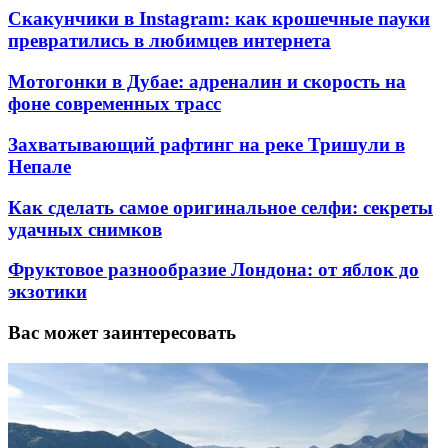
Скакунчики в Instagram: как крошечные пауки
превратились в любимцев интернета
Мотогонки в Дубае: адреналин и скорость на
фоне современных трасс
Захватывающий рафтинг на реке Тришули в
Непале
Как сделать самое оригинальное селфи: секреты
удачных снимков
Фруктовое разнообразие Лондона: от яблок до
экзотики
Вас может заинтересовать