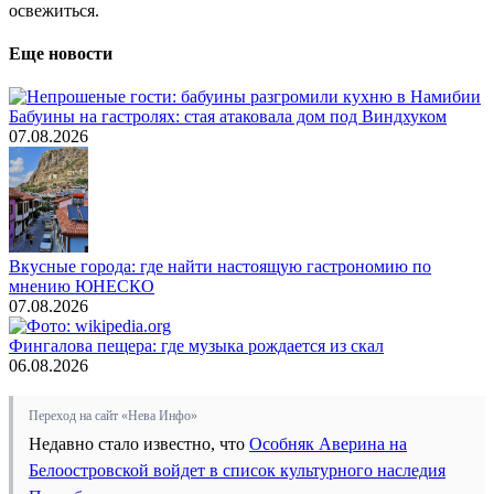
освежиться.
Еще новости
Бабуины на гастролях: стая атаковала дом под Виндхуком
07.08.2026
Вкусные города: где найти настоящую гастрономию по
мнению ЮНЕСКО
07.08.2026
Фингалова пещера: где музыка рождается из скал
06.08.2026
Переход на сайт «Нева Инфо»
Недавно стало известно, что
Особняк Аверина на
Белоостровской войдет в список культурного наследия