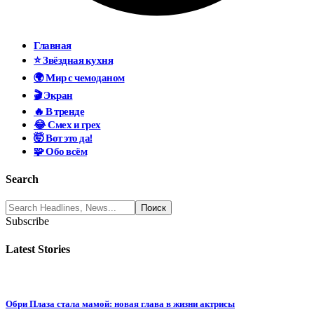
Главная
⭐ Звёздная кухня
🌍 Мир с чемоданом
🎬 Экран
🔥 В тренде
😂 Смех и грех
🤯 Вот это да!
🧩 Обо всём
Search
Subscribe
Latest Stories
Обри Плаза стала мамой: новая глава в жизни актрисы