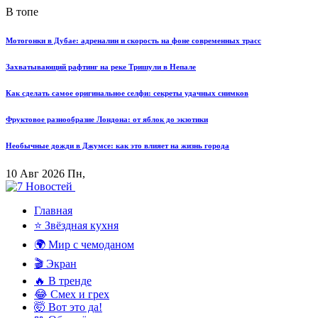
В топе
Мотогонки в Дубае: адреналин и скорость на фоне современных трасс
Захватывающий рафтинг на реке Тришули в Непале
Как сделать самое оригинальное селфи: секреты удачных снимков
Фруктовое разнообразие Лондона: от яблок до экзотики
Необычные дожди в Джумсе: как это влияет на жизнь города
10 Авг 2026 Пн,
Главная
⭐ Звёздная кухня
🌍 Мир с чемоданом
🎬 Экран
🔥 В тренде
😂 Смех и грех
🤯 Вот это да!