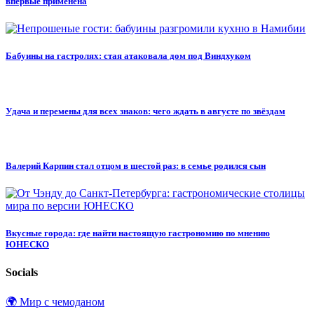
впервые применена
Бабуины на гастролях: стая атаковала дом под Виндхуком
Удача и перемены для всех знаков: чего ждать в августе по звёздам
Валерий Карпин стал отцом в шестой раз: в семье родился сын
Вкусные города: где найти настоящую гастрономию по мнению
ЮНЕСКО
Socials
🌍 Мир с чемоданом