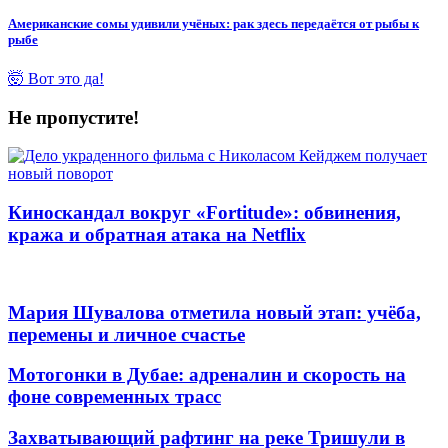
Американские сомы удивили учёных: рак здесь передаётся от рыбы к
рыбе
🤯 Вот это да!
Не пропустите!
Киноскандал вокруг «Fortitude»: обвинения,
кража и обратная атака на Netflix
Мария Шувалова отметила новый этап: учёба,
перемены и личное счастье
Мотогонки в Дубае: адреналин и скорость на
фоне современных трасс
Захватывающий рафтинг на реке Тришули в