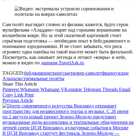
Сам полёт выглядит словно из фильма: кажется, будто герои
мультфильма «Аладдин» парят над горными вершинами на
волшебном ковре. Но за этой сказочной картинкой стоит
серьёзная подготовка — необходим опыт в бейсджампинге и
понимание аэродинамики. И не стоит забывать, что риск
огромен: одна ошибка на такой высоте может быть фатальной.
Посмотреть, как оживает легенда и летают «ковры» в небе,
можно в видео по
данным TravelAsk.ru
.
TAGGED:
бейджампинг
вингсьют
ковер-самолет
французские
Альпы
экстремальные полёты
Share This Article
Pinterest
Whatsapp
Whatsapp
VKontakte
Telegram
Threads
Email
Copy Link
Print
Previous Article
В ЦСИ Винзавод стартует фестиваль Зелено-Молодо —