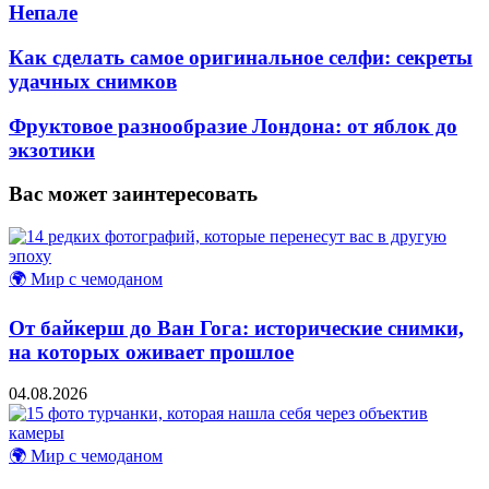
Непале
Как сделать самое оригинальное селфи: секреты
удачных снимков
Фруктовое разнообразие Лондона: от яблок до
экзотики
Вас может заинтересовать
🌍 Мир с чемоданом
От байкерш до Ван Гога: исторические снимки,
на которых оживает прошлое
04.08.2026
🌍 Мир с чемоданом