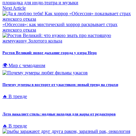
площадка для инди-театра и музыки
Next Article
«Обсессия»: как мистический хоррор раскрывает страх
женского отказа
Ростов Великий: новое дыхание города у озера Неро
🌍 Мир с чемоданом
Почему зумеры в восторге от ужастиков: новый тренд на страхи
🔥 В тренде
Лето накаляет стиль: модные находки для жары от редакторов
🔥 В тренде