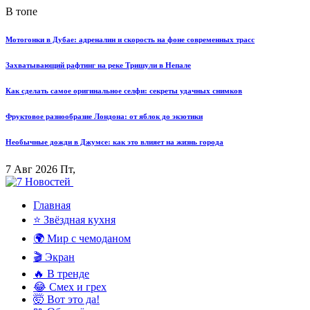
В топе
Мотогонки в Дубае: адреналин и скорость на фоне современных трасс
Захватывающий рафтинг на реке Тришули в Непале
Как сделать самое оригинальное селфи: секреты удачных снимков
Фруктовое разнообразие Лондона: от яблок до экзотики
Необычные дожди в Джумсе: как это влияет на жизнь города
7 Авг 2026 Пт,
Главная
⭐ Звёздная кухня
🌍 Мир с чемоданом
🎬 Экран
🔥 В тренде
😂 Смех и грех
🤯 Вот это да!