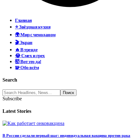
Главная
⭐ Звёздная кухня
🌍 Мир с чемоданом
🎬 Экран
🔥 В тренде
😂 Смех и грех
🤯 Вот это да!
🧩 Обо всём
Search
Subscribe
Latest Stories
В России сделали первый шаг: индивидуальная вакцина против рака