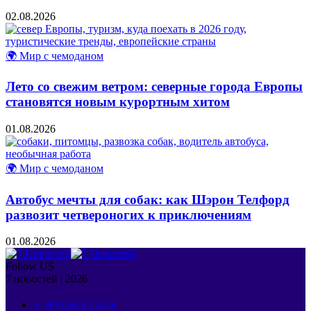
02.08.2026
🌍 Мир с чемоданом
Лето со свежим ветром: северные города Европы
становятся новым курортным хитом
01.08.2026
🌍 Мир с чемоданом
Автобус мечты для собак: как Шэрон Телфорд
развозит четвероногих к приключениям
01.08.2026
Follow US
7 новостей | 2026
⭐ Звёздная кухня