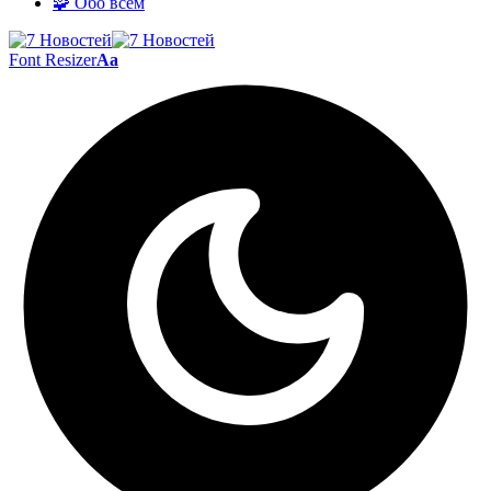
🧩 Обо всём
Font Resizer
Aa