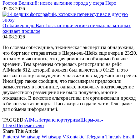
Ростов Великий: новое дыхание города у озера Неро
05.08.2026
От байкерш до Ван Гога: исторические снимки, на которых
оживает прошлое
04.08.2026
По словам собеседника, техническая экспертиза обнаружила,
что борт мог отправиться в Шарм-эль-Шейх еще вчера в 23:20,
но затем выяснилось, что для ремонта необходимо больше
времени. Тем временем открылась регистрация на рейс
AIMasria 612, который должен был вылететь в 01:25, и это
вызвало волну возмущения у пассажиров задержанного рейса.
Инсайдер также сообщил, что пассажирам предложили
разместиться в гостинице, однако, поскольку подтверждение
двухместного размещения не было получено, многие
отказались. В качестве альтернативы им организовали проход
в бизнес-зал аэропорта. Пассажиры создали чат в Телеграме
для обмена информацией.
TAGGED:
AIMasria
транспорт
туризм
Шарм-эль-
Шейх
Шереметьево
Share This Article
Pinterest
Whatsapp
Whatsapp
VKontakte
Telegram
Threads
Email