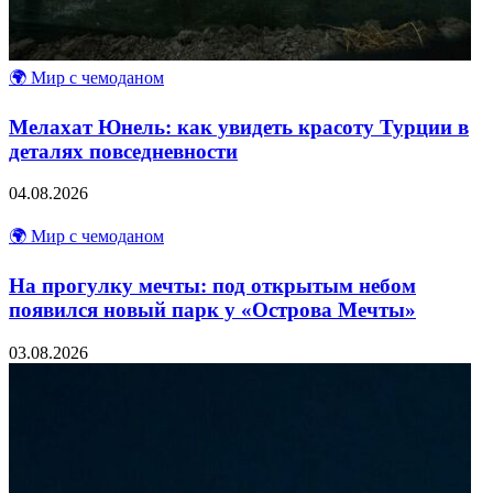
🌍 Мир с чемоданом
Мелахат Юнель: как увидеть красоту Турции в
деталях повседневности
04.08.2026
🌍 Мир с чемоданом
На прогулку мечты: под открытым небом
появился новый парк у «Острова Мечты»
03.08.2026