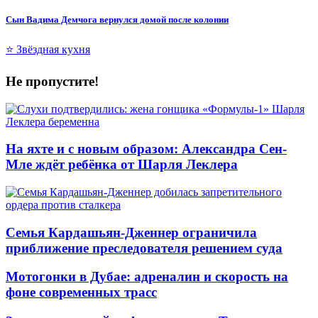
Сын Вадима Демчога вернулся домой после колонии
⭐ Звёздная кухня
Не пропустите!
На яхте и с новым образом: Александра Сен-
Мле ждёт ребёнка от Шарля Леклера
Семья Кардашьян-Дженнер ограничила
приближение преследователя решением суда
Мотогонки в Дубае: адреналин и скорость на
фоне современных трасс