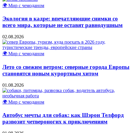
🌍 Мир с чемоданом
Экология в кадре: впечатляющие снимки со
всего мира, которые не оставят равнодушным
02.08.2026
🌍 Мир с чемоданом
Лето со свежим ветром: северные города Европы
становятся новым курортным хитом
01.08.2026
🌍 Мир с чемоданом
Автобус мечты для собак: как Шэрон Телфорд
развозит четвероногих к приключениям