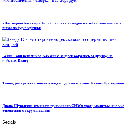
«Фантастическая четверка» и доктора Дум
«Последний богатырь. Колобок»: как комедия о хлебе стала мемом и
вызвала бурю критики
Белла Торн вспомнила, как они с Зендеей боролись за дружбу на
съёмках Disney
Тайна, раскрытая слишком поздно: драма в жизни Жанны Прохоренко
Диана Шурыгина изменила привычки в СИЗО: храм, молитвы и новые
отношения с окружающими
Socials