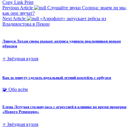
Copy Link
Print
Previous Article
Слушайте звуки Солнца: знаем ли мы,
как они звучат?
Next Article
«Аэрофлот» запускает рейсы из
Владивостока в Пекин
Линдси Лохан снова рыжая: актриса удивила поклонников новым
образом
⭐ Звёздная кухня
Как за минуту сделать идеальный летний коктейль с арбузом
🧩 Обо всём
Елена Летучая столкнулась с агрессией в клинике во время проверки
«Нового Ревизорро»
⭐ Звёздная кухня