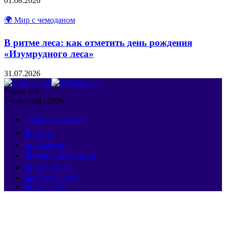
01.08.2026
🌍 Мир с чемоданом
В ритме леса: как отметить день рождения
«Изумрудного леса»
31.07.2026
Follow US
7 новостей | 2026
⭐ Звёздная кухня
🎬 Экран
🔥 В тренде
🌍 Мир с чемоданом
🤯 Вот это да!
😂 Смех и грех
🧩 Обо всём