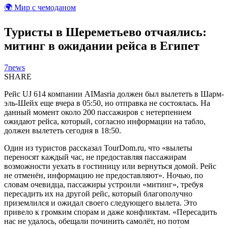
🌍 Мир с чемоданом
Туристы в Шереметьево отчаялись:
митинг в ожидании рейса в Египет
7news
SHARE
Рейс UJ 614 компании AIMasria должен был вылететь в Шарм-
эль-Шейх еще вчера в 05:50, но отправка не состоялась. На
данный момент около 200 пассажиров с нетерпением
ожидают рейса, который, согласно информации на табло,
должен вылететь сегодня в 18:50.
Один из туристов рассказал TourDom.ru, что «вылеты
переносят каждый час, не предоставляя пассажирам
возможности уехать в гостиницу или вернуться домой. Рейс
не отменён, информацию не предоставляют». Ночью, по
словам очевидца, пассажиры устроили «митинг», требуя
пересадить их на другой рейс, который благополучно
приземлился и ожидал своего следующего вылета. Это
привело к громким спорам и даже конфликтам. «Пересадить
нас не удалось, обещали починить самолёт, но потом