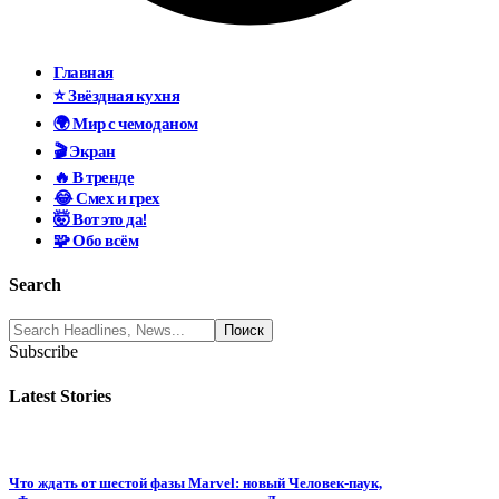
Главная
⭐ Звёздная кухня
🌍 Мир с чемоданом
🎬 Экран
🔥 В тренде
😂 Смех и грех
🤯 Вот это да!
🧩 Обо всём
Search
Subscribe
Latest Stories
Что ждать от шестой фазы Marvel: новый Человек-паук,