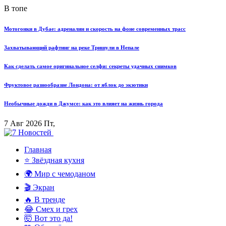
В топе
Мотогонки в Дубае: адреналин и скорость на фоне современных трасс
Захватывающий рафтинг на реке Тришули в Непале
Как сделать самое оригинальное селфи: секреты удачных снимков
Фруктовое разнообразие Лондона: от яблок до экзотики
Необычные дожди в Джумсе: как это влияет на жизнь города
7 Авг 2026 Пт,
Главная
⭐ Звёздная кухня
🌍 Мир с чемоданом
🎬 Экран
🔥 В тренде
😂 Смех и грех
🤯 Вот это да!