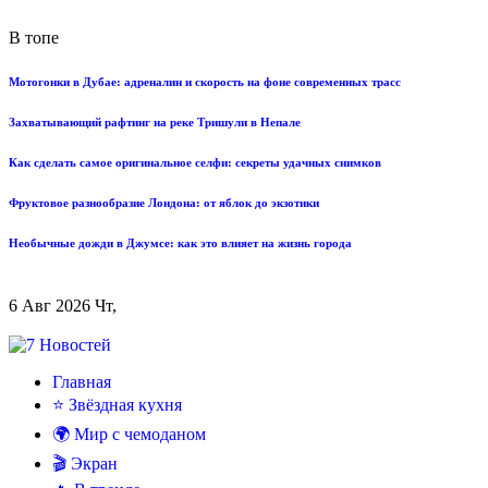
В топе
Мотогонки в Дубае: адреналин и скорость на фоне современных трасс
Захватывающий рафтинг на реке Тришули в Непале
Как сделать самое оригинальное селфи: секреты удачных снимков
Фруктовое разнообразие Лондона: от яблок до экзотики
Необычные дожди в Джумсе: как это влияет на жизнь города
6 Авг 2026 Чт,
Главная
⭐ Звёздная кухня
🌍 Мир с чемоданом
🎬 Экран