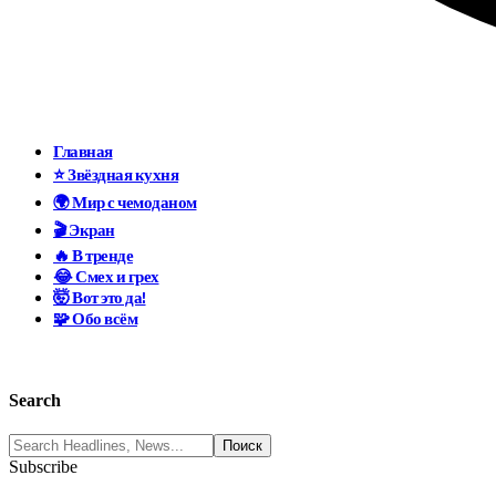
Главная
⭐ Звёздная кухня
🌍 Мир с чемоданом
🎬 Экран
🔥 В тренде
😂 Смех и грех
🤯 Вот это да!
🧩 Обо всём
Search
Subscribe