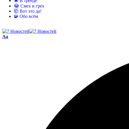
🔥 В тренде
😂 Смех и грех
🤯 Вот это да!
🧩 Обо всём
Aa