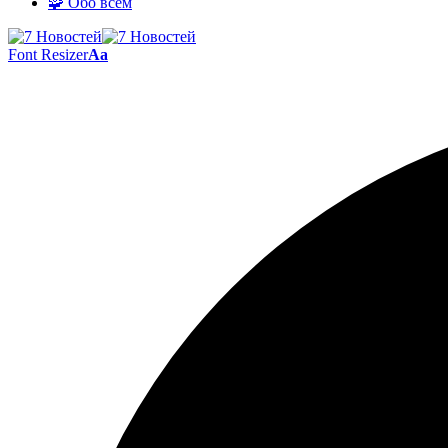
🧩 Обо всём
Font Resizer
Aa