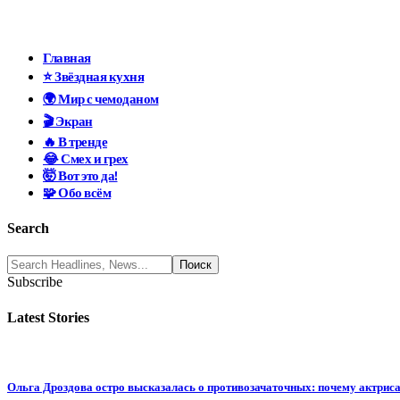
Главная
⭐ Звёздная кухня
🌍 Мир с чемоданом
🎬 Экран
🔥 В тренде
😂 Смех и грех
🤯 Вот это да!
🧩 Обо всём
Search
Subscribe
Latest Stories
Ольга Дроздова остро высказалась о противозачаточных: почему актриса