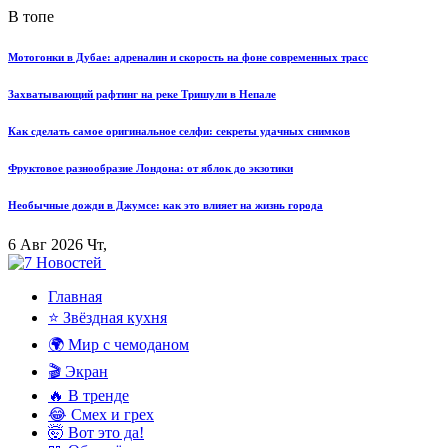
В топе
Мотогонки в Дубае: адреналин и скорость на фоне современных трасс
Захватывающий рафтинг на реке Тришули в Непале
Как сделать самое оригинальное селфи: секреты удачных снимков
Фруктовое разнообразие Лондона: от яблок до экзотики
Необычные дожди в Джумсе: как это влияет на жизнь города
6 Авг 2026 Чт,
Главная
⭐ Звёздная кухня
🌍 Мир с чемоданом
🎬 Экран
🔥 В тренде
😂 Смех и грех
🤯 Вот это да!