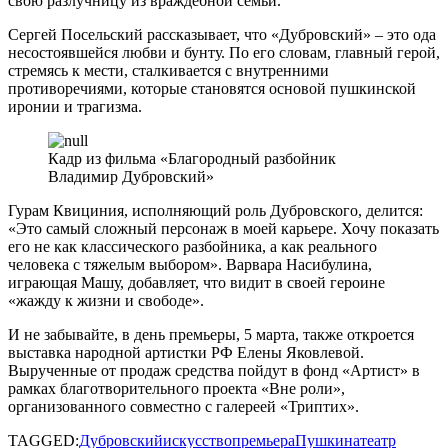
свою разлучницу из враждебной семьи.
Сергей Посельский рассказывает, что «Дубровский» – это ода
несостоявшейся любви и бунту. По его словам, главный герой,
стремясь к мести, сталкивается с внутренними
противоречиями, которые становятся основой пушкинской
иронии и трагизма.
Кадр из фильма «Благородный разбойник
Владимир Дубровский»
Гурам Квициния, исполняющий роль Дубровского, делится:
«Это самый сложный персонаж в моей карьере. Хочу показать
его не как классического разбойника, а как реального
человека с тяжелым выбором». Варвара Насибулина,
играющая Машу, добавляет, что видит в своей героине
«жажду к жизни и свободе».
И не забывайте, в день премьеры, 5 марта, также откроется
выставка народной артистки РФ Елены Яковлевой.
Вырученные от продаж средства пойдут в фонд «Артист» в
рамках благотворительного проекта «Вне роли»,
организованного совместно с галереей «Триптих».
TAGGED:
Дубровский
искусство
премьера
Пушкина
театр