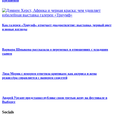
Брежневой
Как галерея «Триумф» отмечает двадцатилетие: выставка, черный цвет
и новые взгляды
Варвара Шмыкова рассказала о переменах в отношениях с младшим
сыном
Лиза Моряк с юмором ответила критикам: как актриса и жена
режиссёра справляется с напором соцсетей
Андрей Ургант представил публике свою третью жену на фестивале в
Выборге
Socials