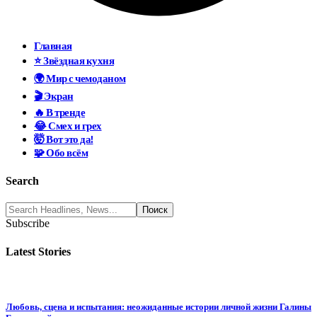
Главная
⭐ Звёздная кухня
🌍 Мир с чемоданом
🎬 Экран
🔥 В тренде
😂 Смех и грех
🤯 Вот это да!
🧩 Обо всём
Search
Subscribe
Latest Stories
Любовь, сцена и испытания: неожиданные истории личной жизни Галины