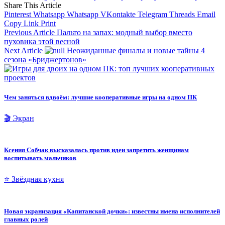
Share This Article
Pinterest
Whatsapp
Whatsapp
VKontakte
Telegram
Threads
Email
Copy Link
Print
Previous Article
Пальто на запах: модный выбор вместо
пуховика этой весной
Next Article
Неожиданные финалы и новые тайны 4
сезона «Бриджертонов»
Чем заняться вдвоём: лучшие кооперативные игры на одном ПК
🎬 Экран
Ксения Собчак высказалась против идеи запретить женщинам
воспитывать мальчиков
⭐ Звёздная кухня
Новая экранизация «Капитанской дочки»: известны имена исполнителей
главных ролей