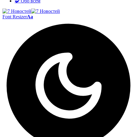
🧩 Обо всём
Font Resizer
Aa