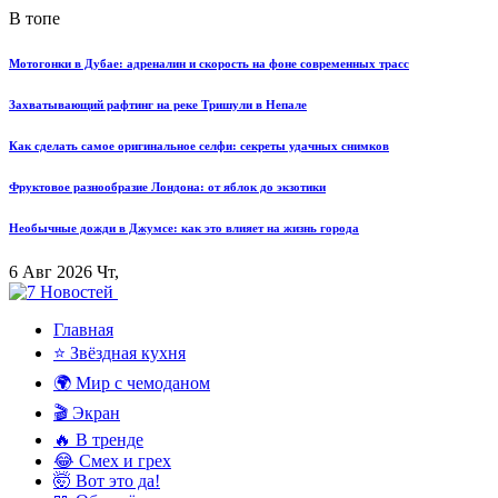
В топе
Мотогонки в Дубае: адреналин и скорость на фоне современных трасс
Захватывающий рафтинг на реке Тришули в Непале
Как сделать самое оригинальное селфи: секреты удачных снимков
Фруктовое разнообразие Лондона: от яблок до экзотики
Необычные дожди в Джумсе: как это влияет на жизнь города
6 Авг 2026 Чт,
Главная
⭐ Звёздная кухня
🌍 Мир с чемоданом
🎬 Экран
🔥 В тренде
😂 Смех и грех
🤯 Вот это да!