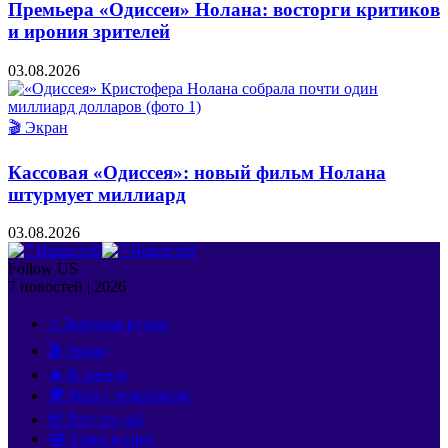
Премьера «Одиссеи» Нолана: восторги критиков
и ирония зрителей
03.08.2026
🎬 Экран
Кассовая «Одиссея»: новый фильм Нолана
штурмует миллиард
03.08.2026
Follow US
7 новостей | 2026
⭐ Звёздная кухня
🎬 Экран
🔥 В тренде
🌍 Мир с чемоданом
🤯 Вот это да!
😂 Смех и грех