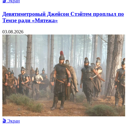
🎬 Экран
Девятиметровый Джейсон Стэйтем проплыл по
Темзе ради «Мятежа»
03.08.2026
🎬 Экран