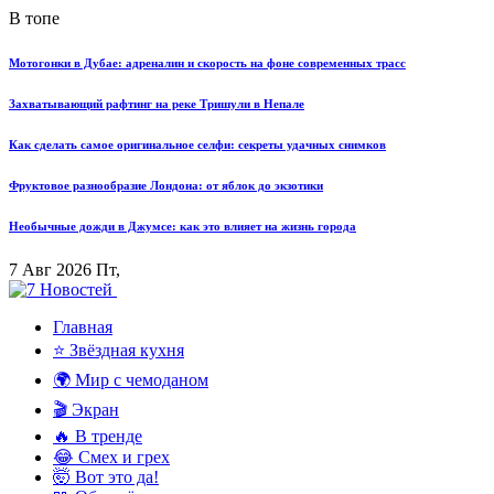
В топе
Мотогонки в Дубае: адреналин и скорость на фоне современных трасс
Захватывающий рафтинг на реке Тришули в Непале
Как сделать самое оригинальное селфи: секреты удачных снимков
Фруктовое разнообразие Лондона: от яблок до экзотики
Необычные дожди в Джумсе: как это влияет на жизнь города
7 Авг 2026 Пт,
Главная
⭐ Звёздная кухня
🌍 Мир с чемоданом
🎬 Экран
🔥 В тренде
😂 Смех и грех
🤯 Вот это да!