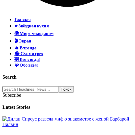
Главная
⭐ Звёздная кухня
🌍 Мир с чемоданом
🎬 Экран
🔥 В тренде
😂 Смех и грех
🤯 Вот это да!
🧩 Обо всём
Search
Subscribe
Latest Stories