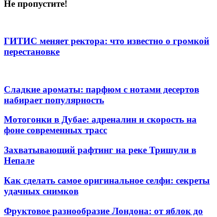
Не пропустите!
ГИТИС меняет ректора: что известно о громкой
перестановке
Сладкие ароматы: парфюм с нотами десертов
набирает популярность
Мотогонки в Дубае: адреналин и скорость на
фоне современных трасс
Захватывающий рафтинг на реке Тришули в
Непале
Как сделать самое оригинальное селфи: секреты
удачных снимков
Фруктовое разнообразие Лондона: от яблок до