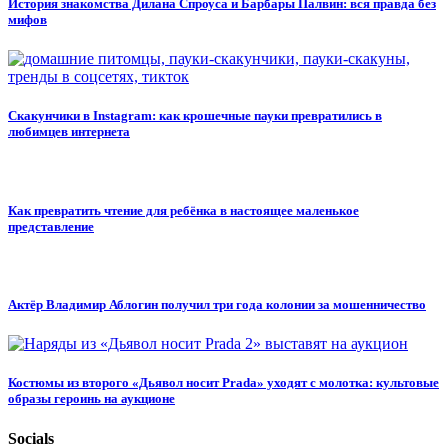
История знакомства Дилана Спроуса и Барбары Палвин: вся правда без
мифов
Скакунчики в Instagram: как крошечные пауки превратились в
любимцев интернета
Как превратить чтение для ребёнка в настоящее маленькое
представление
Актёр Владимир Аблогин получил три года колонии за мошенничество
Костюмы из второго «Дьявол носит Prada» уходят с молотка: культовые
образы героинь на аукционе
Socials