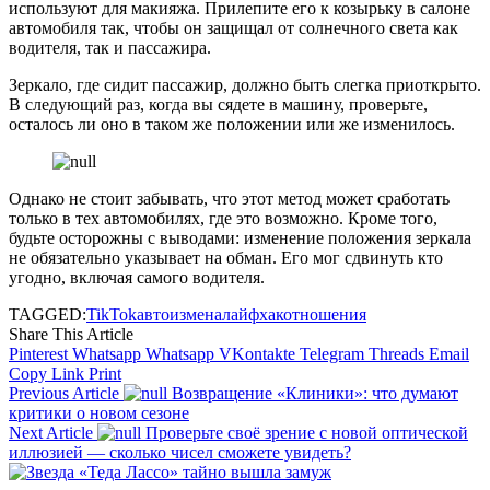
используют для макияжа. Прилепите его к козырьку в салоне
автомобиля так, чтобы он защищал от солнечного света как
водителя, так и пассажира.
Зеркало, где сидит пассажир, должно быть слегка приоткрыто.
В следующий раз, когда вы сядете в машину, проверьте,
осталось ли оно в таком же положении или же изменилось.
Однако не стоит забывать, что этот метод может сработать
только в тех автомобилях, где это возможно. Кроме того,
будьте осторожны с выводами: изменение положения зеркала
не обязательно указывает на обман. Его мог сдвинуть кто
угодно, включая самого водителя.
TAGGED:
TikTok
авто
измена
лайфхак
отношения
Share This Article
Pinterest
Whatsapp
Whatsapp
VKontakte
Telegram
Threads
Email
Copy Link
Print
Previous Article
Возвращение «Клиники»: что думают
критики о новом сезоне
Next Article
Проверьте своё зрение с новой оптической
иллюзией — сколько чисел сможете увидеть?