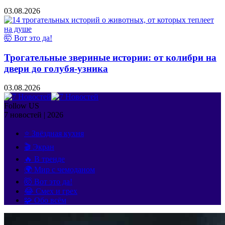
03.08.2026
🤯 Вот это да!
Трогательные звериные истории: от колибри на
двери до голубя-узника
03.08.2026
Follow US
7 новостей | 2026
⭐ Звёздная кухня
🎬 Экран
🔥 В тренде
🌍 Мир с чемоданом
🤯 Вот это да!
😂 Смех и грех
🧩 Обо всём