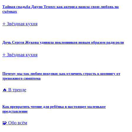
Тайная свадьба Джуно Темпл: как актриса нашла свою любовь на
съёмках
⭐ Звёздная кухня
Дочь Сергея Жукова удивила поклонников новым образом ради роли
⭐ Звёздная кухня
Почему мы так любим покупки: как отличить страсть к шопингу от
тревожного симптома
🔥 В тренде
Как превратить чтение для ребёнка в настоящее маленькое
представление
🧩 Обо всём