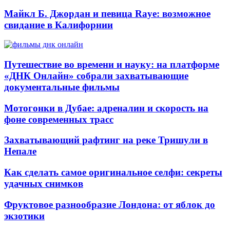
Майкл Б. Джордан и певица Raye: возможное
свидание в Калифорнии
Путешествие во времени и науку: на платформе
«ДНК Онлайн» собрали захватывающие
документальные фильмы
Мотогонки в Дубае: адреналин и скорость на
фоне современных трасс
Захватывающий рафтинг на реке Тришули в
Непале
Как сделать самое оригинальное селфи: секреты
удачных снимков
Фруктовое разнообразие Лондона: от яблок до
экзотики