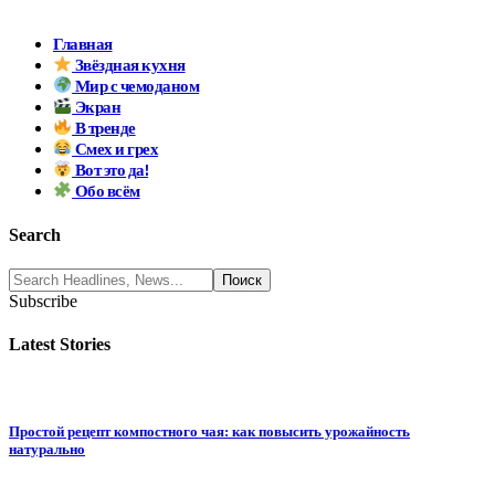
Главная
Звёздная кухня
Мир с чемоданом
Экран
В тренде
Смех и грех
Вот это да!
Обо всём
Search
Subscribe
Latest Stories
Простой рецепт компостного чая: как повысить урожайность
натурально