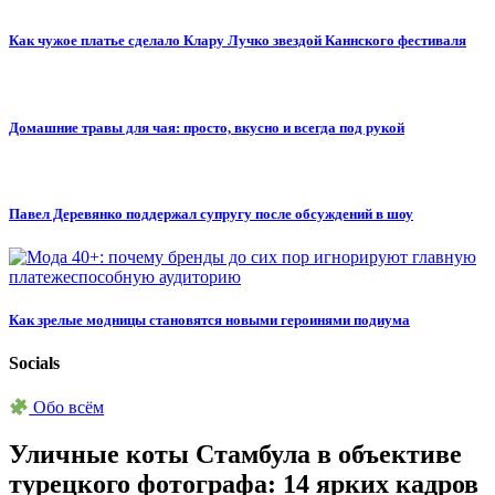
Как чужое платье сделало Клару Лучко звездой Каннского фестиваля
Домашние травы для чая: просто, вкусно и всегда под рукой
Павел Деревянко поддержал супругу после обсуждений в шоу
Как зрелые модницы становятся новыми героинями подиума
Socials
Обо всём
Уличные коты Стамбула в объективе
турецкого фотографа: 14 ярких кадров