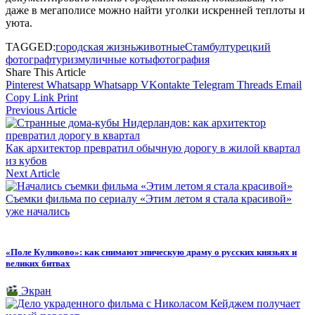
даже в мегаполисе можно найти уголки искренней теплоты и
уюта.
TAGGED:
городская жизнь
животные
Стамбул
турецкий
фотограф
туризм
уличные коты
фотография
Share This Article
Pinterest
Whatsapp
Whatsapp
VKontakte
Telegram
Threads
Email
Copy Link
Print
Previous Article
Как архитектор превратил обычную дорогу в жилой квартал
из кубов
Next Article
Съемки фильма по сериалу «Этим летом я стала красивой»
уже начались
«Поле Куликово»: как снимают эпическую драму о русских князьях и
великих битвах
Экран