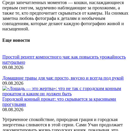
Среди запечатленных моментов — кошки, наслаждающиеся
первым снегом, задумчиво наблюдающие за прохожими, а
также те, кто предпочитает скрываться от камеры. На снимках
заметна любовь фотографа к деталям и необычным
совпадениям, которые делают каждую фотографию живой и
насыщенной.
Еще новости
Простой рецепт компостного чая: как повысить урожайность
натурально
09.08.2026
Домашние травы для чая: просто, вкусно и всегда под рукой
09.08.2026
Городской конный прокат: что скрывается за красивыми
прогулками
08.08.2026
Уртраченное спокойствие, природная грация и городская
энергетика сливаются в этой серии. Сами Учан продолжает
документировать жизнь городских кошек, показывая, что