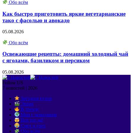
Обо всём
Как быстро приготовить яркие вегетарианские
тако с фасолью и авокадо
05.08.2026
Обо всём
Освежающие рецепты: домашний холодный чай
с ягодами, базиликом и персиком
05.08.2026
Follow US
7 новостей | 2026
Звёздная кухня
Экран
В тренде
Мир с чемоданом
Вот это да!
Смех и грех
Обо всём