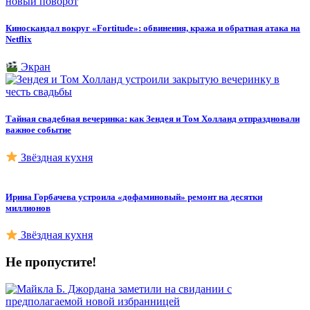
Киноскандал вокруг «Fortitude»: обвинения, кража и обратная атака на
Netflix
Экран
Тайная свадебная вечеринка: как Зендея и Том Холланд отпраздновали
важное событие
Звёздная кухня
Ирина Горбачева устроила «дофаминовый» ремонт на десятки
миллионов
Звёздная кухня
Не пропустите!