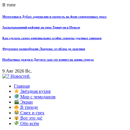
В топе
Мотогонки в Дубае: адреналин и скорость на фоне современных трасс
Захватывающий рафтинг на реке Тришули в Непале
Как сделать самое оригинальное селфи: секреты удачных снимков
Фруктовое разнообразие Лондона: от яблок до экзотики
Необычные дожди в Джумсе: как это влияет на жизнь города
9 Авг 2026 Вс,
Главная
Звёздная кухня
Мир с чемоданом
Экран
В тренде
Смех и грех
Вот это да!
Обо всём