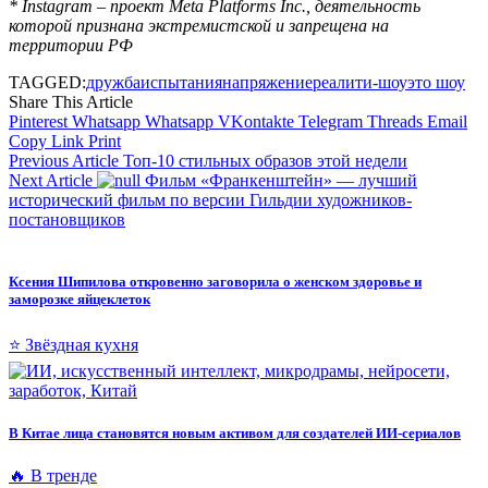
* Instagram – проект Meta Platforms Inc., деятельность
которой признана экстремистской и запрещена на
территории РФ
TAGGED:
дружба
испытания
напряжение
реалити-шоу
это шоу
Share This Article
Pinterest
Whatsapp
Whatsapp
VKontakte
Telegram
Threads
Email
Copy Link
Print
Previous Article
Топ-10 стильных образов этой недели
Next Article
Фильм «Франкенштейн» — лучший
исторический фильм по версии Гильдии художников-
постановщиков
Ксения Шипилова откровенно заговорила о женском здоровье и
заморозке яйцеклеток
⭐ Звёздная кухня
В Китае лица становятся новым активом для создателей ИИ-сериалов
🔥 В тренде