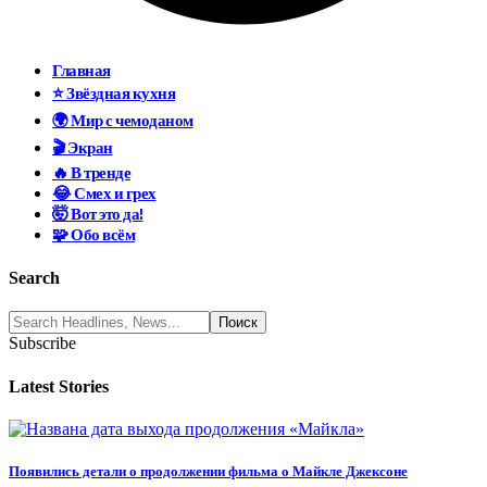
Главная
⭐ Звёздная кухня
🌍 Мир с чемоданом
🎬 Экран
🔥 В тренде
😂 Смех и грех
🤯 Вот это да!
🧩 Обо всём
Search
Subscribe
Latest Stories
Появились детали о продолжении фильма о Майкле Джексоне