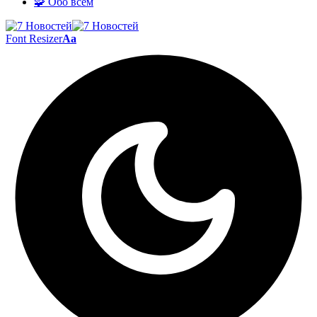
🧩 Обо всём
Font Resizer
Aa