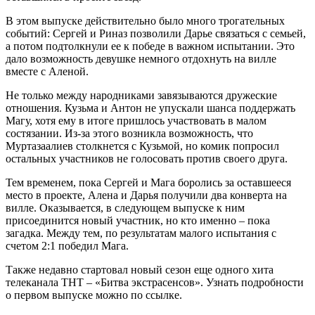
В этом выпуске действительно было много трогательных
событий: Сергей и Риназ позволили Дарье связаться с семьей,
а потом подтолкнули ее к победе в важном испытании. Это
дало возможность девушке немного отдохнуть на вилле
вместе с Аленой.
Не только между народниками завязываются дружеские
отношения. Кузьма и Антон не упускали шанса поддержать
Магу, хотя ему в итоге пришлось участвовать в малом
состязании. Из-за этого возникла возможность, что
Муртазаалиев столкнется с Кузьмой, но комик попросил
остальных участников не голосовать против своего друга.
Тем временем, пока Сергей и Мага боролись за оставшееся
место в проекте, Алена и Дарья получили два конверта на
вилле. Оказывается, в следующем выпуске к ним
присоединится новый участник, но кто именно – пока
загадка. Между тем, по результатам малого испытания с
счетом 2:1 победил Мага.
Также недавно стартовал новый сезон еще одного хита
телеканала ТНТ – «Битва экстрасенсов». Узнать подробности
о первом выпуске можно по ссылке.