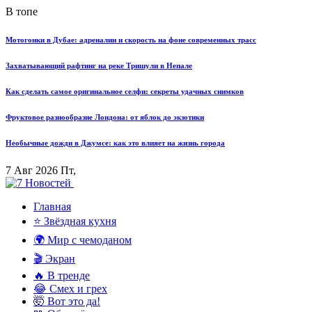
В топе
Мотогонки в Дубае: адреналин и скорость на фоне современных трасс
Захватывающий рафтинг на реке Тришули в Непале
Как сделать самое оригинальное селфи: секреты удачных снимков
Фруктовое разнообразие Лондона: от яблок до экзотики
Необычные дожди в Джумсе: как это влияет на жизнь города
7 Авг 2026 Пт,
Главная
⭐ Звёздная кухня
🌍 Мир с чемоданом
🎬 Экран
🔥 В тренде
😂 Смех и грех
🤯 Вот это да!