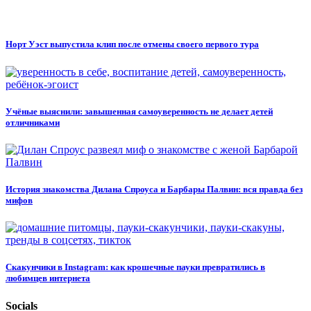
Норт Уэст выпустила клип после отмены своего первого тура
Учёные выяснили: завышенная самоуверенность не делает детей
отличниками
История знакомства Дилана Спроуса и Барбары Палвин: вся правда без
мифов
Скакунчики в Instagram: как крошечные пауки превратились в
любимцев интернета
Socials