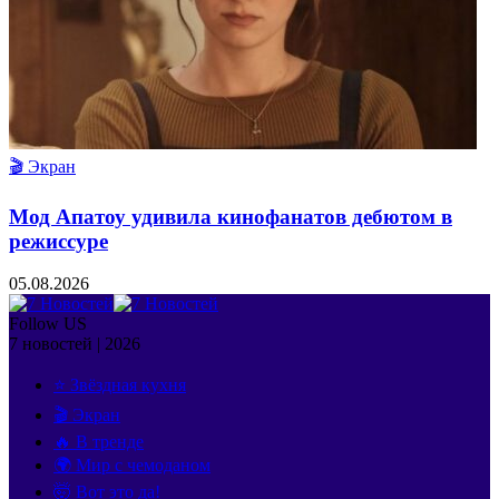
🎬 Экран
Мод Апатоу удивила кинофанатов дебютом в
режиссуре
05.08.2026
Follow US
7 новостей | 2026
⭐ Звёздная кухня
🎬 Экран
🔥 В тренде
🌍 Мир с чемоданом
🤯 Вот это да!