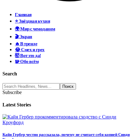
Главная
⭐ Звёздная кухня
🌍 Мир с чемоданом
🎬 Экран
🔥 В тренде
😂 Смех и грех
🤯 Вот это да!
🧩 Обо всём
Search
Subscribe
Latest Stories
Кайя Гербер честно рассказала, почему не считает себя копией Синди