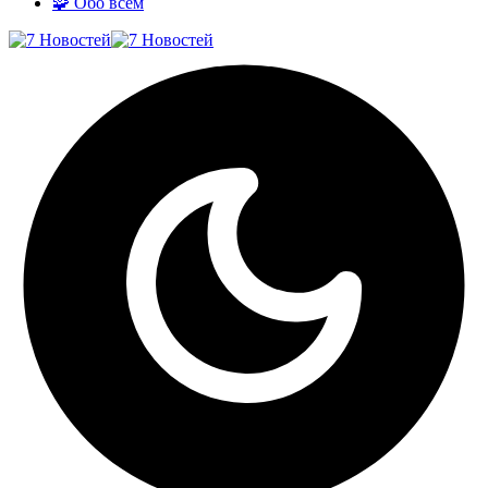
🧩 Обо всём