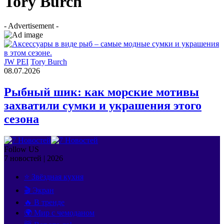
Tory Burch
- Advertisement -
JW PEI
Tory Burch
08.07.2026
Рыбный шик: как морские мотивы
захватили сумки и украшения этого
сезона
Follow US
7 новостей | 2026
⭐ Звёздная кухня
🎬 Экран
🔥 В тренде
🌍 Мир с чемоданом