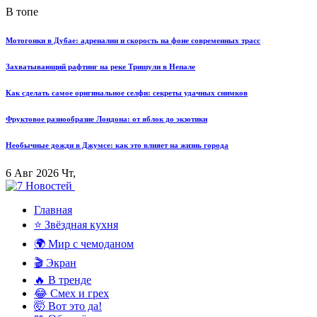
В топе
Мотогонки в Дубае: адреналин и скорость на фоне современных трасс
Захватывающий рафтинг на реке Тришули в Непале
Как сделать самое оригинальное селфи: секреты удачных снимков
Фруктовое разнообразие Лондона: от яблок до экзотики
Необычные дожди в Джумсе: как это влияет на жизнь города
6 Авг 2026 Чт,
Главная
⭐ Звёздная кухня
🌍 Мир с чемоданом
🎬 Экран
🔥 В тренде
😂 Смех и грех
🤯 Вот это да!