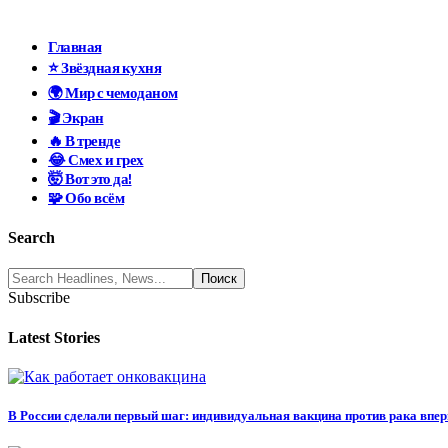
Главная
⭐ Звёздная кухня
🌍 Мир с чемоданом
🎬 Экран
🔥 В тренде
😂 Смех и грех
🤯 Вот это да!
🧩 Обо всём
Search
Subscribe
Latest Stories
В России сделали первый шаг: индивидуальная вакцина против рака впе