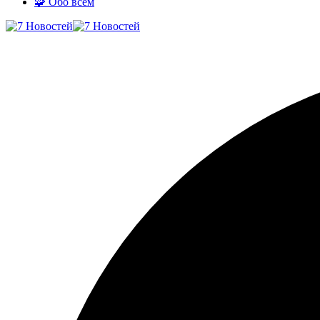
🧩 Обо всём