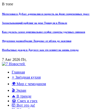
В топе
Мотогонки в Дубае: адреналин и скорость на фоне современных трасс
Захватывающий рафтинг на реке Тришули в Непале
Как сделать самое оригинальное селфи: секреты удачных снимков
Фруктовое разнообразие Лондона: от яблок до экзотики
Необычные дожди в Джумсе: как это влияет на жизнь города
7 Авг 2026 Пт,
Главная
⭐ Звёздная кухня
🌍 Мир с чемоданом
🎬 Экран
🔥 В тренде
😂 Смех и грех
🤯 Вот это да!