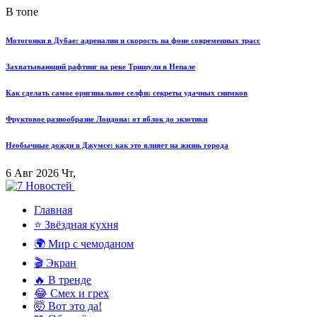
В топе
Мотогонки в Дубае: адреналин и скорость на фоне современных трасс
Захватывающий рафтинг на реке Тришули в Непале
Как сделать самое оригинальное селфи: секреты удачных снимков
Фруктовое разнообразие Лондона: от яблок до экзотики
Необычные дожди в Джумсе: как это влияет на жизнь города
6 Авг 2026 Чт,
Главная
⭐ Звёздная кухня
🌍 Мир с чемоданом
🎬 Экран
🔥 В тренде
😂 Смех и грех
🤯 Вот это да!