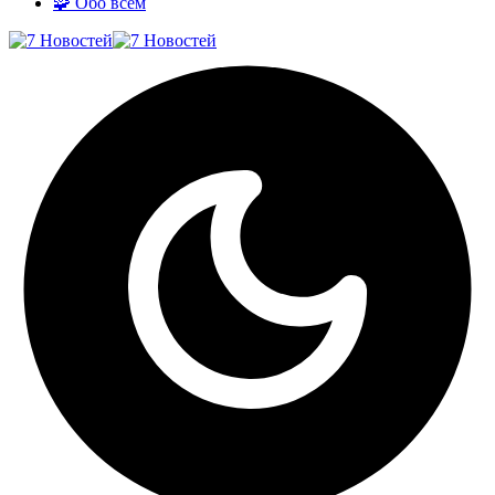
🧩 Обо всём