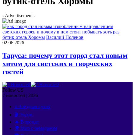
бутик-отель Хоромы
- Advertisement -
бутик-отель Хоромы
Василий Поленов
02.06.2026
Таруса: почему этот город стал новым
хитом для светских и творческих
гостей
Follow US
7 новостей | 2026
⭐ Звёздная кухня
🎬 Экран
🔥 В тренде
🌍 Мир с чемоданом