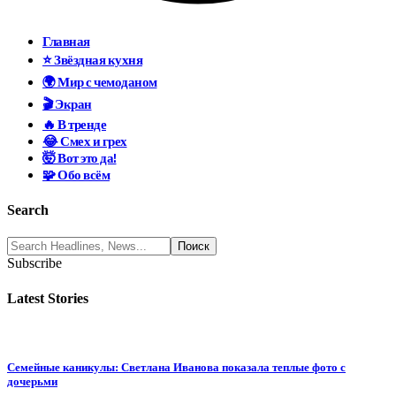
Главная
⭐ Звёздная кухня
🌍 Мир с чемоданом
🎬 Экран
🔥 В тренде
😂 Смех и грех
🤯 Вот это да!
🧩 Обо всём
Search
Subscribe
Latest Stories
Семейные каникулы: Светлана Иванова показала теплые фото с
дочерьми