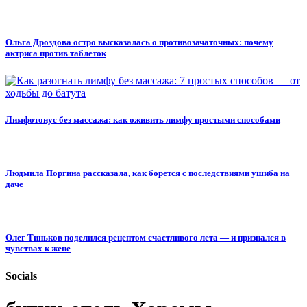
Ольга Дроздова остро высказалась о противозачаточных: почему
актриса против таблеток
Лимфотонус без массажа: как оживить лимфу простыми способами
Людмила Поргина рассказала, как борется с последствиями ушиба на
даче
Олег Тиньков поделился рецептом счастливого лета — и признался в
чувствах к жене
Socials