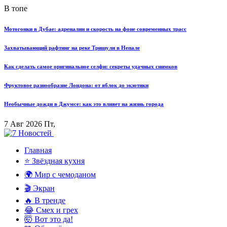
В топе
Мотогонки в Дубае: адреналин и скорость на фоне современных трасс
Захватывающий рафтинг на реке Тришули в Непале
Как сделать самое оригинальное селфи: секреты удачных снимков
Фруктовое разнообразие Лондона: от яблок до экзотики
Необычные дожди в Джумсе: как это влияет на жизнь города
7 Авг 2026 Пт,
Главная
⭐ Звёздная кухня
🌍 Мир с чемоданом
🎬 Экран
🔥 В тренде
😂 Смех и грех
🤯 Вот это да!