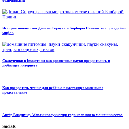
отличниками
История знакомства Дилана Спроуса и Барбары Палвин: вся правда без
мифов
Скакунчики в Instagram: как крошечные пауки превратились в
любимцев интернета
Как превратить чтение для ребёнка в настоящее маленькое
представление
Актёр Владимир Аблогин получил три года колонии за мошенничество
Socials