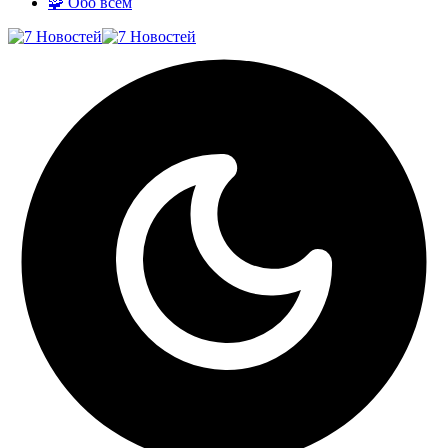
🧩 Обо всём