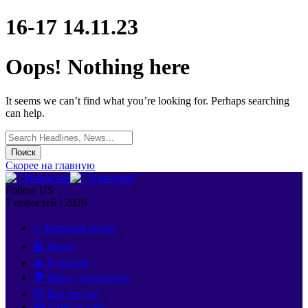
16-17 14.11.23
Oops! Nothing here
It seems we can’t find what you’re looking for. Perhaps searching
can help.
Search
for:
Скорее на главную
Follow US
7 новостей | 2026
⭐ Звёздная кухня
🎬 Экран
🔥 В тренде
🌍 Мир с чемоданом
🤯 Вот это да!
😂 Смех и грех