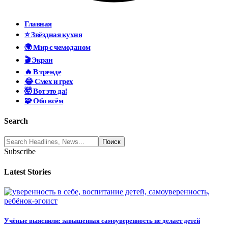
Главная
⭐ Звёздная кухня
🌍 Мир с чемоданом
🎬 Экран
🔥 В тренде
😂 Смех и грех
🤯 Вот это да!
🧩 Обо всём
Search
Subscribe
Latest Stories
Учёные выяснили: завышенная самоуверенность не делает детей