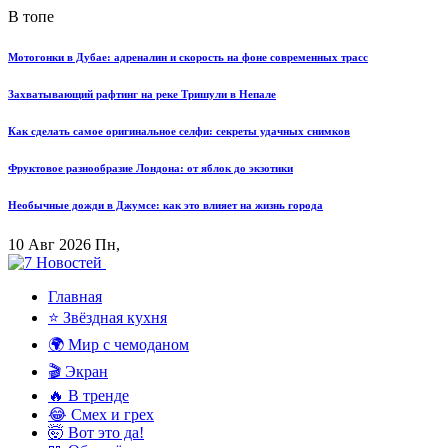
В топе
Мотогонки в Дубае: адреналин и скорость на фоне современных трасс
Захватывающий рафтинг на реке Тришули в Непале
Как сделать самое оригинальное селфи: секреты удачных снимков
Фруктовое разнообразие Лондона: от яблок до экзотики
Необычные дожди в Джумсе: как это влияет на жизнь города
10 Авг 2026 Пн,
Главная
⭐ Звёздная кухня
🌍 Мир с чемоданом
🎬 Экран
🔥 В тренде
😂 Смех и грех
🤯 Вот это да!