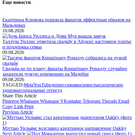
Еще новости
Екатерина Климова поразила фанатов эффектным образом на
Мальдивах
10.08.2026
Таллула Уиллис отметила свадьбу в Айдахо: кастомное платье
и поддержка семьи
09.08.2026
Свадьба не по плану: фанаты Криштиану Роналду случайно
захватили чужую церемонию на Мадейре
09.08.2026
TAGGED:
Meta
YouTube
депрессия
зависимость
психическое
здоровье
социальные сети
суд
Share This Article
Pinterest
Whatsapp
Whatsapp
VKontakte
Telegram
Threads
Email
Copy Link
Print
Previous Article
Мэттью Уильямс возглавил креативное направление Oakley
Next Article