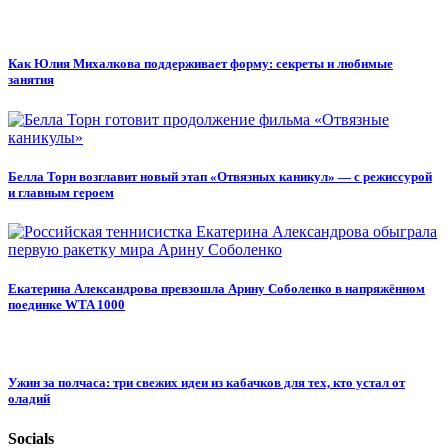
Как Юлия Михалкова поддерживает форму: секреты и любимые
занятия
Белла Торн возглавит новый этап «Отвязных каникул» — с режиссурой
и главным героем
Екатерина Александрова превзошла Арину Соболенко в напряжённом
поединке WTA 1000
Ужин за полчаса: три свежих идеи из кабачков для тех, кто устал от
оладий
Socials