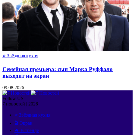
⭐ Звёздная кухня
Семейная премьера: сын Марка Руффало
выходит на экран
09.08.2026
Follow US
7 новостей | 2026
⭐ Звёздная кухня
🎬 Экран
🔥 В тренде