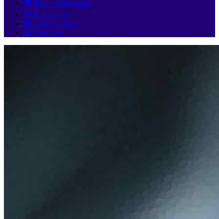
🌍 Мир с чемоданом
🤯 Вот это да!
😂 Смех и грех
🧩 Обо всём