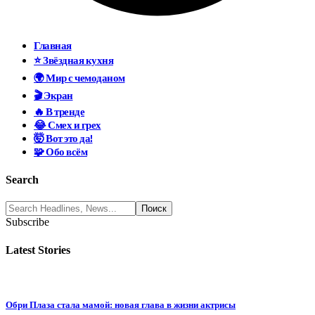
Главная
⭐ Звёздная кухня
🌍 Мир с чемоданом
🎬 Экран
🔥 В тренде
😂 Смех и грех
🤯 Вот это да!
🧩 Обо всём
Search
Subscribe
Latest Stories
Обри Плаза стала мамой: новая глава в жизни актрисы