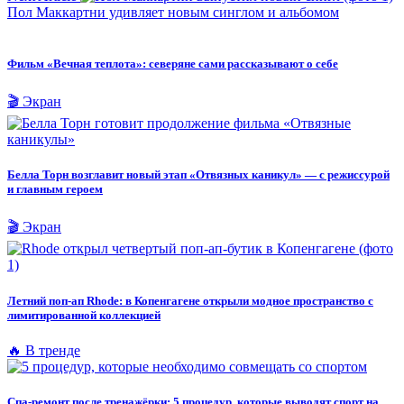
Пол Маккартни удивляет новым синглом и альбомом
Фильм «Вечная теплота»: северяне сами рассказывают о себе
🎬 Экран
Белла Торн возглавит новый этап «Отвязных каникул» — с режиссурой
и главным героем
🎬 Экран
Летний поп-ап Rhode: в Копенгагене открыли модное пространство с
лимитированной коллекцией
🔥 В тренде
Спа-ремонт после тренажёрки: 5 процедур, которые выводят спорт на