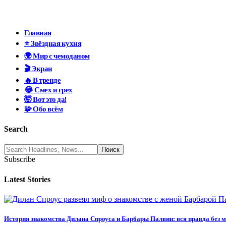
Главная
⭐ Звёздная кухня
🌍 Мир с чемоданом
🎬 Экран
🔥 В тренде
😂 Смех и грех
🤯 Вот это да!
🧩 Обо всём
Search
Subscribe
Latest Stories
История знакомства Дилана Спроуса и Барбары Палвин: вся правда без 