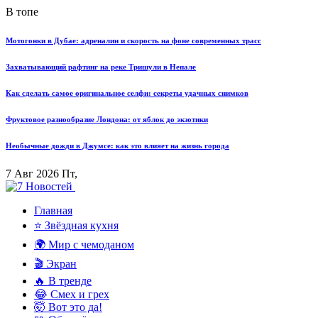
В топе
Мотогонки в Дубае: адреналин и скорость на фоне современных трасс
Захватывающий рафтинг на реке Тришули в Непале
Как сделать самое оригинальное селфи: секреты удачных снимков
Фруктовое разнообразие Лондона: от яблок до экзотики
Необычные дожди в Джумсе: как это влияет на жизнь города
7 Авг 2026 Пт,
Главная
⭐ Звёздная кухня
🌍 Мир с чемоданом
🎬 Экран
🔥 В тренде
😂 Смех и грех
🤯 Вот это да!