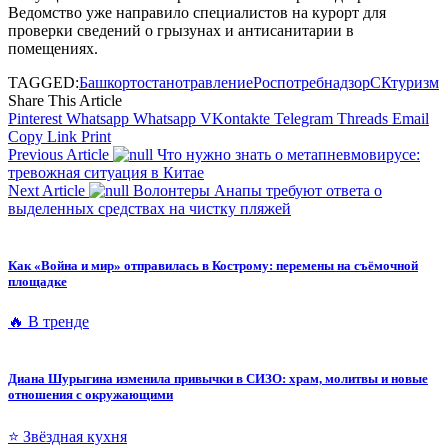
Ведомство уже направило специалистов на курорт для
проверки сведений о грызунах и антисанитарии в
помещениях.
TAGGED:
Башкортостан
отравление
Роспотребнадзор
СК
туризм
Share This Article
Pinterest
Whatsapp
Whatsapp
VKontakte
Telegram
Threads
Email
Copy Link
Print
Previous Article
Что нужно знать о метапневмовирусе:
тревожная ситуация в Китае
Next Article
Волонтеры Анапы требуют ответа о
выделенных средствах на чистку пляжей
Как «Война и мир» отправилась в Кострому: перемены на съёмочной
площадке
🔥 В тренде
Диана Шурыгина изменила привычки в СИЗО: храм, молитвы и новые
отношения с окружающими
⭐ Звёздная кухня