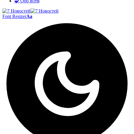
🧩 Обо всём
Font Resizer
Aa