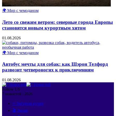
🌍 Мир с чемоданом
Лето со свежим ветром: северные города Европы
становятся новым курортным хитом
01.08.2026
🌍 Мир с чемоданом
Автобус мечты для собак: как Шэрон Телфорд
развозит четвероногих к приключениям
01.08.2026
Follow US
7 новостей | 2026
⭐ Звёздная кухня
🎬 Экран