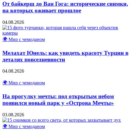
От байкерш до Ван Гога: исторические снимки,
на которых оживает прошлое
04.08.2026
🌍 Мир с чемоданом
Мелахат Юнель: как увидеть красоту Турции в
деталях повседневности
04.08.2026
🌍 Мир с чемоданом
На прогулку мечты: под открытым небом
появился новый парк у «Острова Мечты»
03.08.2026
🌍 Мир с чемоданом