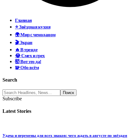
Главная
⭐ Звёздная кухня
🌍 Мир с чемоданом
🎬 Экран
🔥 В тренде
😂 Смех и грех
🤯 Вот это да!
🧩 Обо всём
Search
Subscribe
Latest Stories
Удача и перемены для всех знаков: чего ждать в августе по звёздам