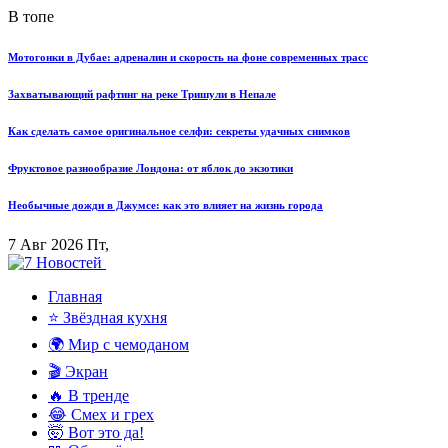
В топе
Мотогонки в Дубае: адреналин и скорость на фоне современных трасс
Захватывающий рафтинг на реке Тришули в Непале
Как сделать самое оригинальное селфи: секреты удачных снимков
Фруктовое разнообразие Лондона: от яблок до экзотики
Необычные дожди в Джумсе: как это влияет на жизнь города
7 Авг 2026 Пт,
Главная
⭐ Звёздная кухня
🌍 Мир с чемоданом
🎬 Экран
🔥 В тренде
😂 Смех и грех
🤯 Вот это да!