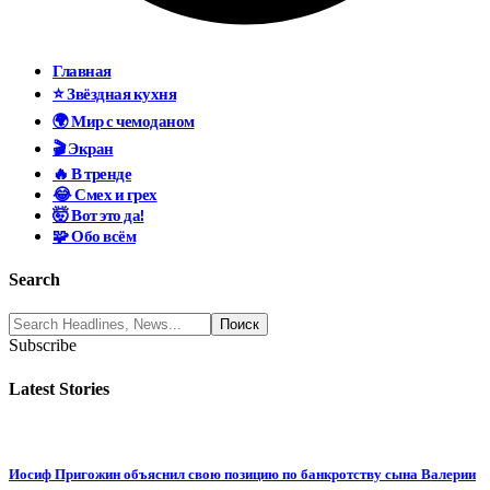
Главная
⭐ Звёздная кухня
🌍 Мир с чемоданом
🎬 Экран
🔥 В тренде
😂 Смех и грех
🤯 Вот это да!
🧩 Обо всём
Search
Subscribe
Latest Stories
Иосиф Пригожин объяснил свою позицию по банкротству сына Валерии