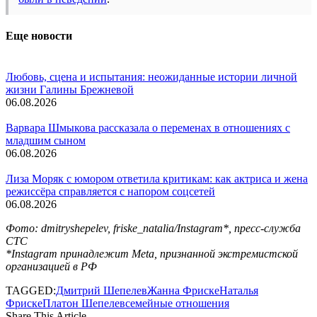
Еще новости
Любовь, сцена и испытания: неожиданные истории личной
жизни Галины Брежневой
06.08.2026
Варвара Шмыкова рассказала о переменах в отношениях с
младшим сыном
06.08.2026
Лиза Моряк с юмором ответила критикам: как актриса и жена
режиссёра справляется с напором соцсетей
06.08.2026
Фото: dmitryshepelev, friske_natalia/Instagram*, пресс-служба
СТС
*Instagram принадлежит Meta, признанной экстремистской
организацией в РФ
TAGGED:
Дмитрий Шепелев
Жанна Фриске
Наталья
Фриске
Платон Шепелев
семейные отношения
Share This Article