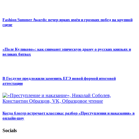
Fashion Summer Awards: вечер ярких имён и громких побед на крупной
сцене
«Поле Куликово»: как снимают эпическую драму о русских князьях и
великих битвах
В Госдуме предложили заменить ЕГЭ новой формой итоговой
аттестации
Когда блогер встречает классика: разбор «Преступления и наказания» в
онлайн-шоу
Socials