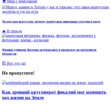
🌍 Мир с чемоданом
Десерт как искусство: почему корпусные пирожные сегодня в моде
🔥 В тренде
Физики удивили: фотоны задержались в прошлом, но времени не
обманули
🤯 Вот это да!
Не пропустите!
Как древний круговорот фекалий мог изменить
ход жизни на Земле