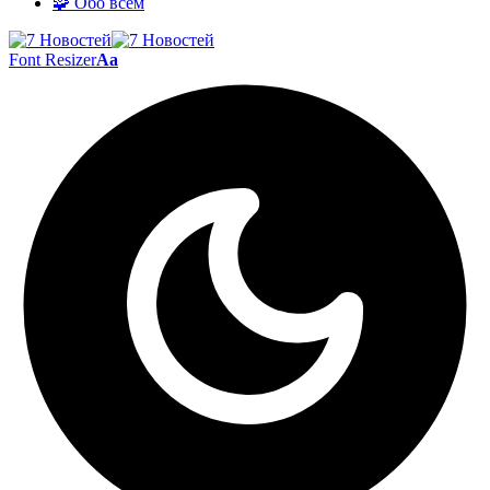
🧩 Обо всём
Font Resizer
Aa