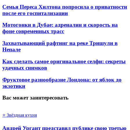
Семья Переса Хилтона попросила о приватности
после его госпитализации
Мотогонки в Дубае: адреналин и скорость на
фоне современных трасс
Захватывающий рафтинг на реке Тришули в
Непале
Как сделать самое оригинальное селфи: секреты
удачных снимков
Фруктовое разнообразие Лондона: от яблок до
экзотики
Вас может заинтересовать
⭐ Звёздная кухня
Андрей Ургант представил публике свою третью