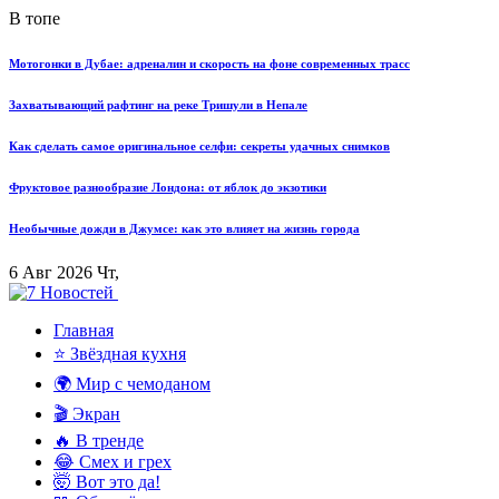
В топе
Мотогонки в Дубае: адреналин и скорость на фоне современных трасс
Захватывающий рафтинг на реке Тришули в Непале
Как сделать самое оригинальное селфи: секреты удачных снимков
Фруктовое разнообразие Лондона: от яблок до экзотики
Необычные дожди в Джумсе: как это влияет на жизнь города
6 Авг 2026 Чт,
Главная
⭐ Звёздная кухня
🌍 Мир с чемоданом
🎬 Экран
🔥 В тренде
😂 Смех и грех
🤯 Вот это да!