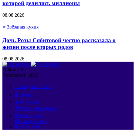
которой делились миллионы
08.08.2026
⭐ Звёздная кухня
Дочь Розы Сябитовой честно рассказала о
жизни после вторых родов
08.08.2026
Follow US
7 новостей | 2026
⭐ Звёздная кухня
🎬 Экран
🔥 В тренде
🌍 Мир с чемоданом
🤯 Вот это да!
😂 Смех и грех
🧩 Обо всём