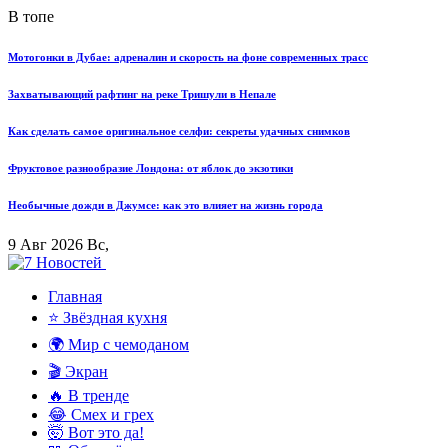
В топе
Мотогонки в Дубае: адреналин и скорость на фоне современных трасс
Захватывающий рафтинг на реке Тришули в Непале
Как сделать самое оригинальное селфи: секреты удачных снимков
Фруктовое разнообразие Лондона: от яблок до экзотики
Необычные дожди в Джумсе: как это влияет на жизнь города
9 Авг 2026 Вс,
Главная
⭐ Звёздная кухня
🌍 Мир с чемоданом
🎬 Экран
🔥 В тренде
😂 Смех и грех
🤯 Вот это да!