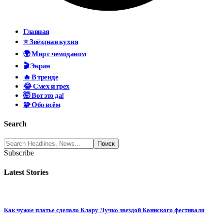
Главная
⭐ Звёздная кухня
🌍 Мир с чемоданом
🎬 Экран
🔥 В тренде
😂 Смех и грех
🤯 Вот это да!
🧩 Обо всём
Search
Subscribe
Latest Stories
Как чужое платье сделало Клару Лучко звездой Каннского фестиваля