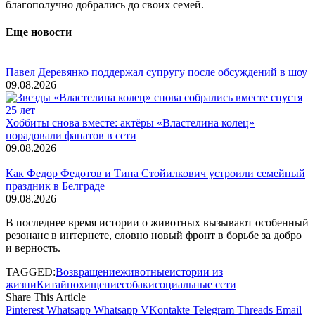
благополучно добрались до своих семей.
Еще новости
Павел Деревянко поддержал супругу после обсуждений в шоу
09.08.2026
Хоббиты снова вместе: актёры «Властелина колец»
порадовали фанатов в сети
09.08.2026
Как Федор Федотов и Тина Стойилкович устроили семейный
праздник в Белграде
09.08.2026
В последнее время истории о животных вызывают особенный
резонанс в интернете, словно новый фронт в борьбе за добро
и верность.
TAGGED:
Возвращение
животные
истории из
жизни
Китай
похищение
собаки
социальные сети
Share This Article
Pinterest
Whatsapp
Whatsapp
VKontakte
Telegram
Threads
Email