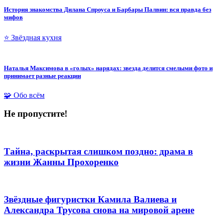
История знакомства Дилана Спроуса и Барбары Палвин: вся правда без
мифов
⭐ Звёздная кухня
Наталья Максимова в «голых» нарядах: звезда делится смелыми фото и
принимает разные реакции
🧩 Обо всём
Не пропустите!
Тайна, раскрытая слишком поздно: драма в
жизни Жанны Прохоренко
Звёздные фигуристки Камила Валиева и
Александра Трусова снова на мировой арене