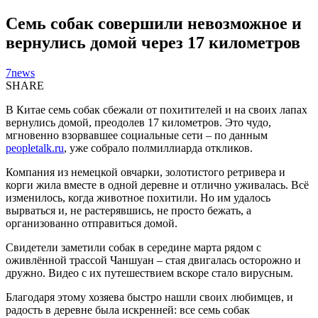
Семь собак совершили невозможное и
вернулись домой через 17 километров
7news
SHARE
В Китае семь собак сбежали от похитителей и на своих лапах
вернулись домой, преодолев 17 километров. Это чудо,
мгновенно взорвавшее социальные сети – по данным
peopletalk.ru
, уже собрало полмиллиарда откликов.
Компания из немецкой овчарки, золотистого ретривера и
корги жила вместе в одной деревне и отлично уживалась. Всё
изменилось, когда животное похитили. Но им удалось
вырваться и, не растерявшись, не просто бежать, а
организованно отправиться домой.
Свидетели заметили собак в середине марта рядом с
оживлённой трассой Чаншуан – стая двигалась осторожно и
дружно. Видео с их путешествием вскоре стало вирусным.
Благодаря этому хозяева быстро нашли своих любимцев, и
радость в деревне была искренней: все семь собак