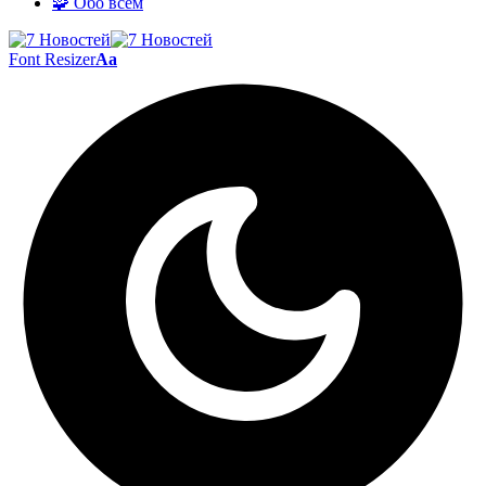
🧩 Обо всём
Font Resizer
Aa