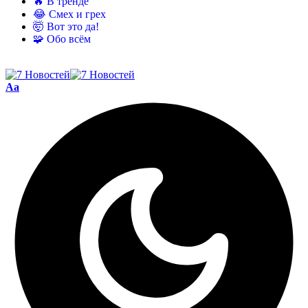
🔥 В тренде
😂 Смех и грех
🤯 Вот это да!
🧩 Обо всём
Aa