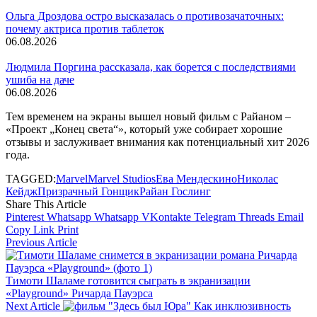
Ольга Дроздова остро высказалась о противозачаточных:
почему актриса против таблеток
06.08.2026
Людмила Поргина рассказала, как борется с последствиями
ушиба на даче
06.08.2026
Тем временем на экраны вышел новый фильм с Райаном –
«Проект „Конец света“», который уже собирает хорошие
отзывы и заслуживает внимания как потенциальный хит 2026
года.
TAGGED:
Marvel
Marvel Studios
Ева Мендес
кино
Николас
Кейдж
Призрачный Гонщик
Райан Гослинг
Share This Article
Pinterest
Whatsapp
Whatsapp
VKontakte
Telegram
Threads
Email
Copy Link
Print
Previous Article
Тимоти Шаламе готовится сыграть в экранизации
«Playground» Ричарда Пауэрса
Next Article
Как инклюзивность