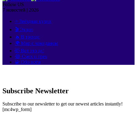
Follow US
7 новостей | 2026
⭐ Звёздная кухня
🎬 Экран
🔥 В тренде
🌍 Мир с чемоданом
🤯 Вот это да!
😂 Смех и грех
🧩 Обо всём
Subscribe Newsletter
Subscribe to our newsletter to get our newest articles instantly!
[mc4wp_form]