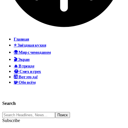
Главная
⭐ Звёздная кухня
🌍 Мир с чемоданом
🎬 Экран
🔥 В тренде
😂 Смех и грех
🤯 Вот это да!
🧩 Обо всём
Search
Subscribe