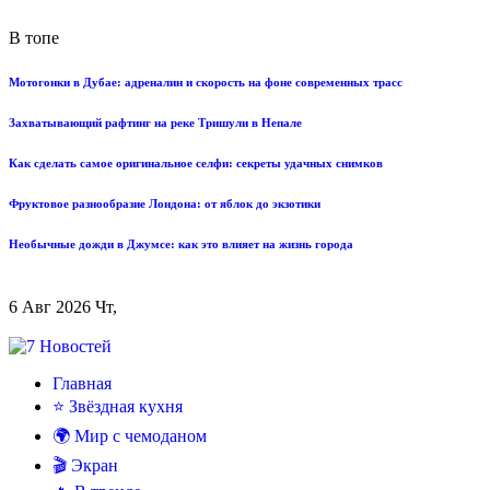
В топе
Мотогонки в Дубае: адреналин и скорость на фоне современных трасс
Захватывающий рафтинг на реке Тришули в Непале
Как сделать самое оригинальное селфи: секреты удачных снимков
Фруктовое разнообразие Лондона: от яблок до экзотики
Необычные дожди в Джумсе: как это влияет на жизнь города
6 Авг 2026 Чт,
Главная
⭐ Звёздная кухня
🌍 Мир с чемоданом
🎬 Экран