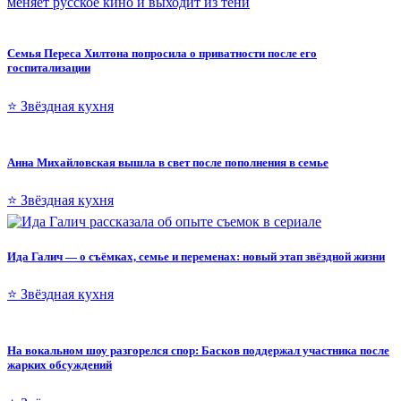
меняет русское кино и выходит из тени
Семья Переса Хилтона попросила о приватности после его
госпитализации
⭐ Звёздная кухня
Анна Михайловская вышла в свет после пополнения в семье
⭐ Звёздная кухня
Ида Галич — о съёмках, семье и переменах: новый этап звёздной жизни
⭐ Звёздная кухня
На вокальном шоу разгорелся спор: Басков поддержал участника после
жарких обсуждений