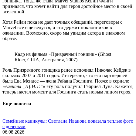
гонщика. Тогда же глава Marvel Studios Кевин Файги
признался, что хочет найти для героя достойное место в своей
вселенной.
Хотя Райан пока не дает точных обещаний, переговоры с
Marvel все еще ведутся, и это держит поклонников в
ожидании. Возможно, скоро мы увидим актера в знаковом
образе.
Кадр из фильма «Призрачный гонщик» (Ghost
Rider, США, Австралия, 2007)
Роль Призрачного гонщика ранее исполнял Николас Кейдж в
фильмах 2007 и 2011 годов. Интересно, что его партнершей
была Ева Мендес — жена Райана Гослинга. Позже в сериале
«Агенты „Щ.И.Т.“»
эту роль получил Гэбриел Луна. Кажется,
теперь настал момент для Гослинга стать новым лицом героя.
Еще новости
Семейные каникулы: Светлана Иванова показала теплые фото
с дочерьми
06.08.2026