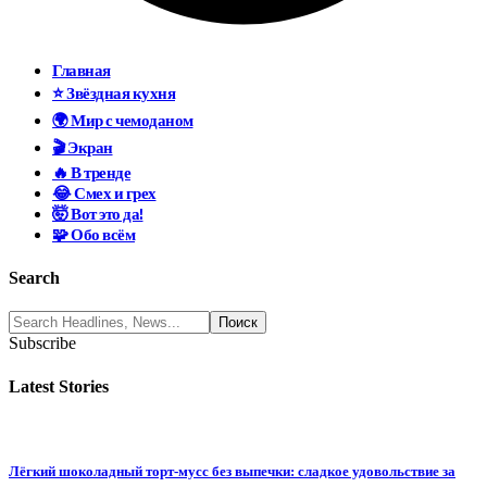
Главная
⭐ Звёздная кухня
🌍 Мир с чемоданом
🎬 Экран
🔥 В тренде
😂 Смех и грех
🤯 Вот это да!
🧩 Обо всём
Search
Subscribe
Latest Stories
Лёгкий шоколадный торт-мусс без выпечки: сладкое удовольствие за