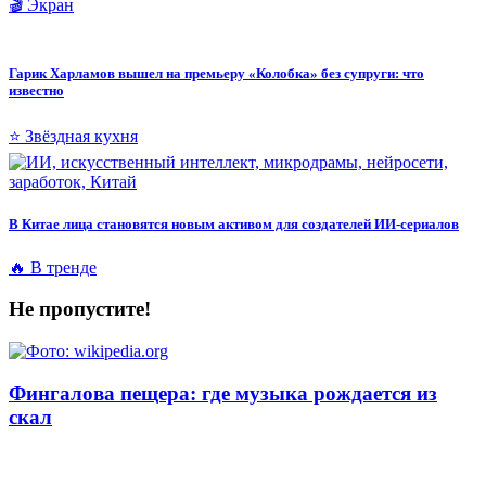
🎬 Экран
Гарик Харламов вышел на премьеру «Колобка» без супруги: что
известно
⭐ Звёздная кухня
В Китае лица становятся новым активом для создателей ИИ-сериалов
🔥 В тренде
Не пропустите!
Фингалова пещера: где музыка рождается из
скал