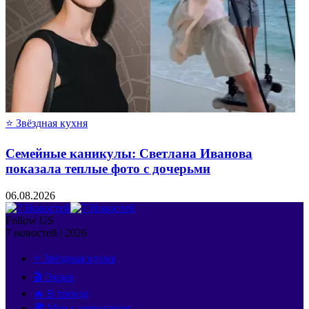
⭐ Звёздная кухня
Семейные каникулы: Светлана Иванова
показала теплые фото с дочерьми
06.08.2026
Follow US
7 новостей | 2026
⭐ Звёздная кухня
🎬 Экран
🔥 В тренде
🌍 Мир с чемоданом