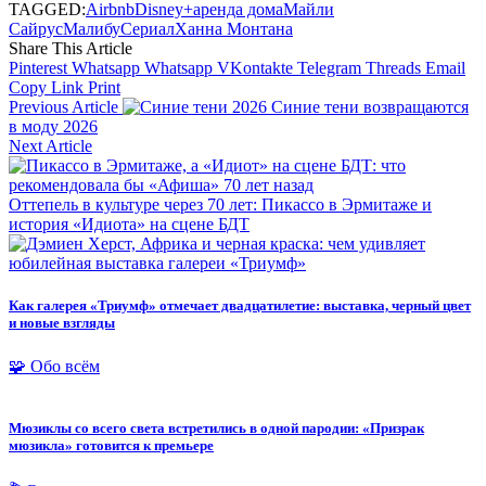
TAGGED:
Airbnb
Disney+
аренда дома
Майли
Сайрус
Малибу
Сериал
Ханна Монтана
Share This Article
Pinterest
Whatsapp
Whatsapp
VKontakte
Telegram
Threads
Email
Copy Link
Print
Previous Article
Синие тени возвращаются
в моду 2026
Next Article
Оттепель в культуре через 70 лет: Пикассо в Эрмитаже и
история «Идиота» на сцене БДТ
Как галерея «Триумф» отмечает двадцатилетие: выставка, черный цвет
и новые взгляды
🧩 Обо всём
Мюзиклы со всего света встретились в одной пародии: «Призрак
мюзикла» готовится к премьере