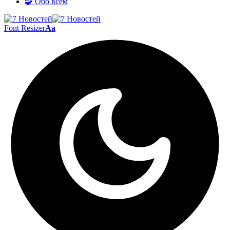
🧩 Обо всём
Font Resizer
Aa