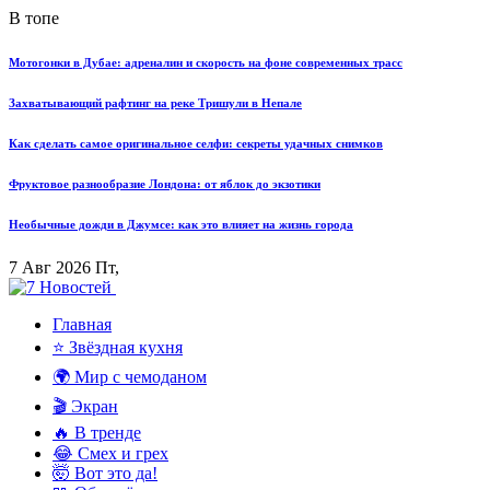
В топе
Мотогонки в Дубае: адреналин и скорость на фоне современных трасс
Захватывающий рафтинг на реке Тришули в Непале
Как сделать самое оригинальное селфи: секреты удачных снимков
Фруктовое разнообразие Лондона: от яблок до экзотики
Необычные дожди в Джумсе: как это влияет на жизнь города
7 Авг 2026 Пт,
Главная
⭐ Звёздная кухня
🌍 Мир с чемоданом
🎬 Экран
🔥 В тренде
😂 Смех и грех
🤯 Вот это да!