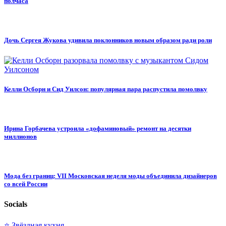
полчаса
Дочь Сергея Жукова удивила поклонников новым образом ради роли
Келли Осборн и Сид Уилсон: популярная пара распустила помолвку
Ирина Горбачева устроила «дофаминовый» ремонт на десятки
миллионов
Мода без границ: VII Московская неделя моды объединила дизайнеров
со всей России
Socials
⭐ Звёздная кухня