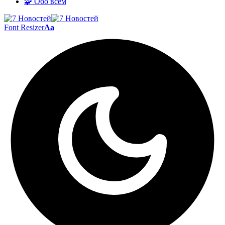
🧩 Обо всём
Font Resizer
Aa