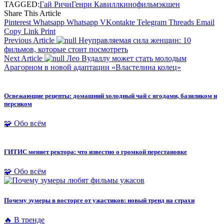
TAGGED:
Гай Ричи
Генри Кавилл
кино
фильм
экшен
Share This Article
Pinterest
Whatsapp
Whatsapp
VKontakte
Telegram
Threads
Email
Copy Link
Print
Previous Article
Неуправляемая сила женщин: 10
фильмов, которые стоит посмотреть
Next Article
Лео Вудаллу может стать молодым
Арагорном в новой адаптации «Властелина колец»
Освежающие рецепты: домашний холодный чай с ягодами, базиликом и
персиком
🧩 Обо всём
ГИТИС меняет ректора: что известно о громкой перестановке
🧩 Обо всём
Почему зумеры в восторге от ужастиков: новый тренд на страхи
🔥 В тренде