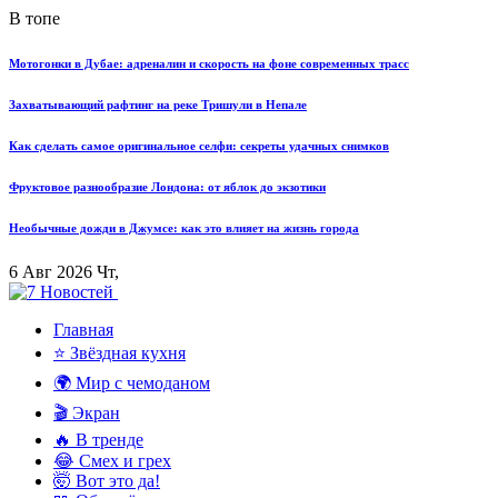
В топе
Мотогонки в Дубае: адреналин и скорость на фоне современных трасс
Захватывающий рафтинг на реке Тришули в Непале
Как сделать самое оригинальное селфи: секреты удачных снимков
Фруктовое разнообразие Лондона: от яблок до экзотики
Необычные дожди в Джумсе: как это влияет на жизнь города
6 Авг 2026 Чт,
Главная
⭐ Звёздная кухня
🌍 Мир с чемоданом
🎬 Экран
🔥 В тренде
😂 Смех и грех
🤯 Вот это да!