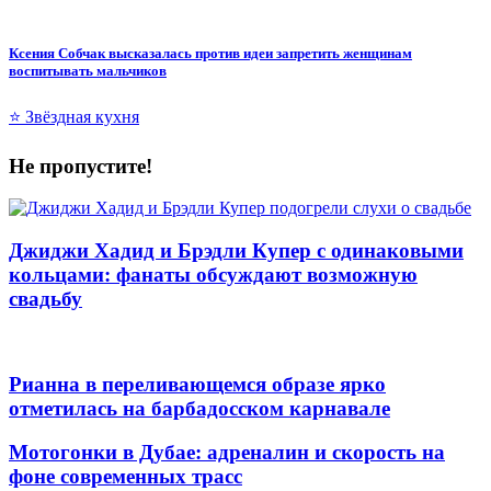
Ксения Собчак высказалась против идеи запретить женщинам
воспитывать мальчиков
⭐ Звёздная кухня
Не пропустите!
Джиджи Хадид и Брэдли Купер с одинаковыми
кольцами: фанаты обсуждают возможную
свадьбу
Рианна в переливающемся образе ярко
отметилась на барбадосском карнавале
Мотогонки в Дубае: адреналин и скорость на
фоне современных трасс