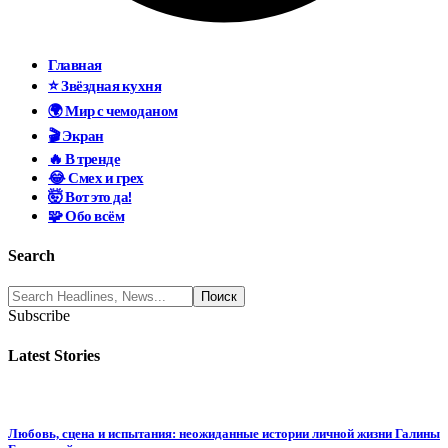
Главная
⭐ Звёздная кухня
🌍 Мир с чемоданом
🎬 Экран
🔥 В тренде
😂 Смех и грех
🤯 Вот это да!
🧩 Обо всём
Search
Subscribe
Latest Stories
Любовь, сцена и испытания: неожиданные истории личной жизни Галины