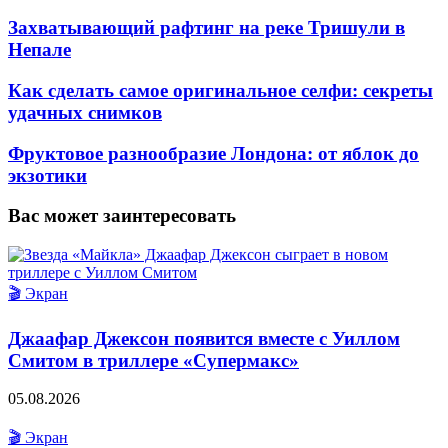
Захватывающий рафтинг на реке Тришули в
Непале
Как сделать самое оригинальное селфи: секреты
удачных снимков
Фруктовое разнообразие Лондона: от яблок до
экзотики
Вас может заинтересовать
🎬 Экран
Джаафар Джексон появится вместе с Уиллом
Смитом в триллере «Супермакс»
05.08.2026
🎬 Экран