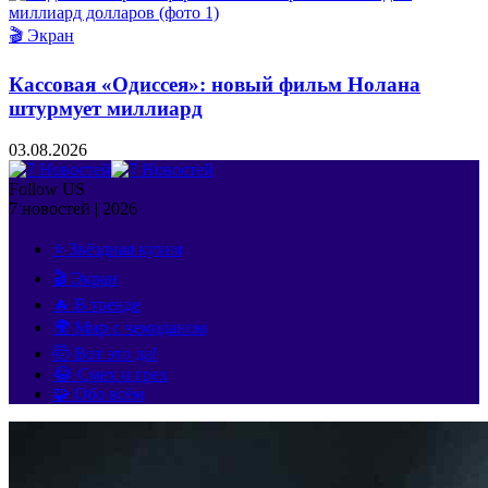
🎬 Экран
Кассовая «Одиссея»: новый фильм Нолана
штурмует миллиард
03.08.2026
Follow US
7 новостей | 2026
⭐ Звёздная кухня
🎬 Экран
🔥 В тренде
🌍 Мир с чемоданом
🤯 Вот это да!
😂 Смех и грех
🧩 Обо всём