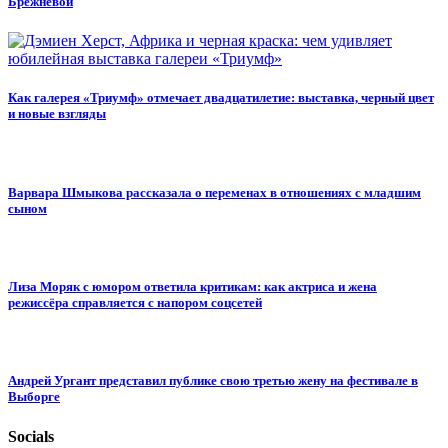
Брежневой
Как галерея «Триумф» отмечает двадцатилетие: выставка, черный цвет
и новые взгляды
Варвара Шмыкова рассказала о переменах в отношениях с младшим
сыном
Лиза Моряк с юмором ответила критикам: как актриса и жена
режиссёра справляется с напором соцсетей
Андрей Ургант представил публике свою третью жену на фестивале в
Выборге
Socials