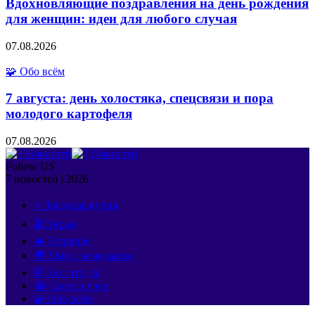
Вдохновляющие поздравления на день рождения
для женщин: идеи для любого случая
07.08.2026
🧩 Обо всём
7 августа: день холостяка, спецсвязи и пора
молодого картофеля
07.08.2026
Follow US
7 новостей | 2026
⭐ Звёздная кухня
🎬 Экран
🔥 В тренде
🌍 Мир с чемоданом
🤯 Вот это да!
😂 Смех и грех
🧩 Обо всём