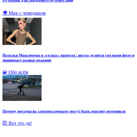
Путорана для свадебного путешествия
🌍 Мир с чемоданом
Наталья Максимова в «голых» нарядах: звезда делится смелыми фото и
принимает разные реакции
🧩 Обо всём
Почему поездки на электросамокате могут быть опаснее мотоцикла
🤯 Вот это да!