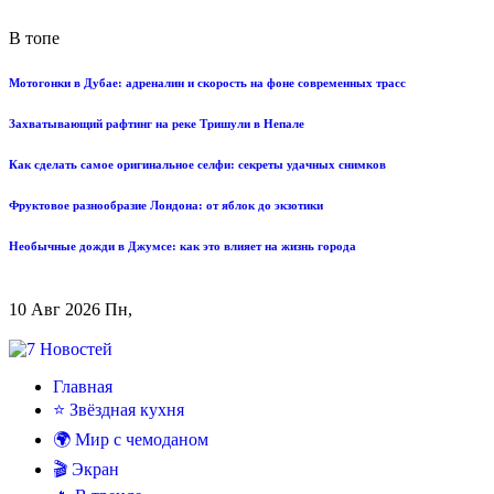
В топе
Мотогонки в Дубае: адреналин и скорость на фоне современных трасс
Захватывающий рафтинг на реке Тришули в Непале
Как сделать самое оригинальное селфи: секреты удачных снимков
Фруктовое разнообразие Лондона: от яблок до экзотики
Необычные дожди в Джумсе: как это влияет на жизнь города
10 Авг 2026 Пн,
Главная
⭐ Звёздная кухня
🌍 Мир с чемоданом
🎬 Экран