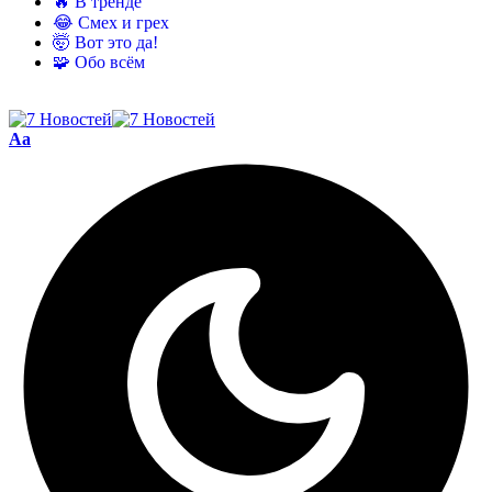
🔥 В тренде
😂 Смех и грех
🤯 Вот это да!
🧩 Обо всём
Aa