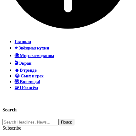
Главная
⭐ Звёздная кухня
🌍 Мир с чемоданом
🎬 Экран
🔥 В тренде
😂 Смех и грех
🤯 Вот это да!
🧩 Обо всём
Search
Subscribe