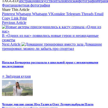
TAGGED:
абстракция
искусство
Италия
пейзаж
фотография
Фран
Фонтана
цветная фотография
Share This Article
Pinterest
Whatsapp
Whatsapp
VKontakte
Telegram
Threads
Email
Copy Link
Print
Previous Article
В «Одних из нас» появились новые герои и неожиданные
сюжеты
Next Article
Домашние
тренировки: можно ли забыть про спортзал
Наталья Бочкарева рассказала о школьной драке с неожиданными
последствиями
⭐ Звёздная кухня
Четыре дня вне связи: Ида Галич и Олег Ледвич выбрали Плато