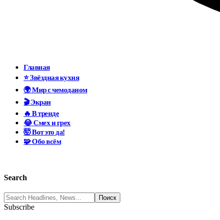
Главная
⭐ Звёздная кухня
🌍 Мир с чемоданом
🎬 Экран
🔥 В тренде
😂 Смех и грех
🤯 Вот это да!
🧩 Обо всём
Search
Subscribe