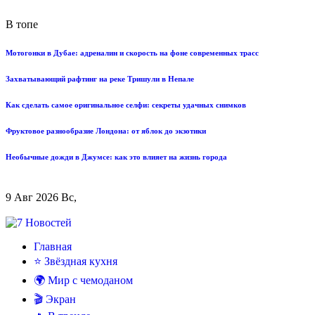
В топе
Мотогонки в Дубае: адреналин и скорость на фоне современных трасс
Захватывающий рафтинг на реке Тришули в Непале
Как сделать самое оригинальное селфи: секреты удачных снимков
Фруктовое разнообразие Лондона: от яблок до экзотики
Необычные дожди в Джумсе: как это влияет на жизнь города
9 Авг 2026 Вс,
Главная
⭐ Звёздная кухня
🌍 Мир с чемоданом
🎬 Экран