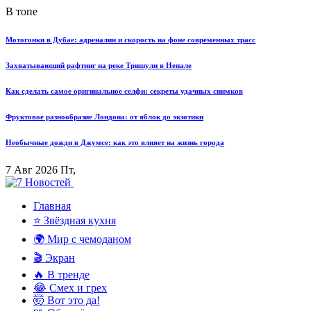
В топе
Мотогонки в Дубае: адреналин и скорость на фоне современных трасс
Захватывающий рафтинг на реке Тришули в Непале
Как сделать самое оригинальное селфи: секреты удачных снимков
Фруктовое разнообразие Лондона: от яблок до экзотики
Необычные дожди в Джумсе: как это влияет на жизнь города
7 Авг 2026 Пт,
Главная
⭐ Звёздная кухня
🌍 Мир с чемоданом
🎬 Экран
🔥 В тренде
😂 Смех и грех
🤯 Вот это да!