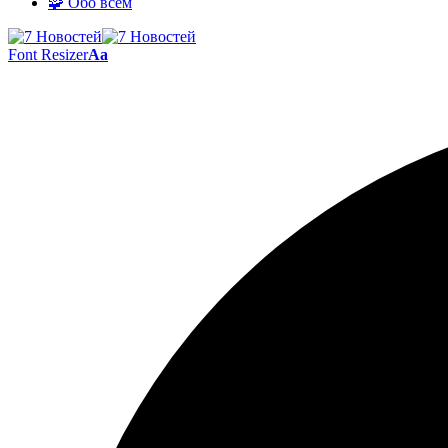
🧩 Обо всём
Font Resizer
Aa