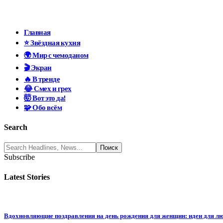
Главная
⭐ Звёздная кухня
🌍 Мир с чемоданом
🎬 Экран
🔥 В тренде
😂 Смех и грех
🤯 Вот это да!
🧩 Обо всём
Search
Subscribe
Latest Stories
Вдохновляющие поздравления на день рождения для женщин: идеи для л