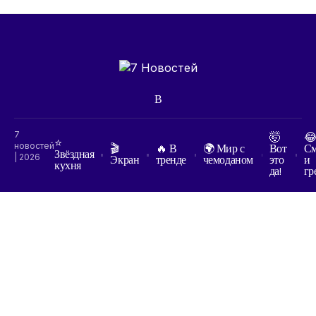
7
🤯

⭐
новостей
🎬
🔥 В
🌍 Мир с
Вот
См
Звёздная
| 2026
Экран
тренде
чемоданом
это
и
кухня
да!
гр