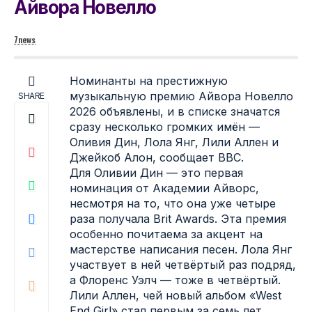
Айвора Новелло
7news
Номинанты на престижную
музыкальную премию Айвора Новелло
SHARE
2026 объявлены, и в списке значатся
сразу несколько громких имён —
Оливия Дин, Лола Янг, Лили Аллен и
Джейкоб Алон, сообщает
BBC
.
Для Оливии Дин — это первая
номинация от Академии Айворс,
несмотря на то, что она уже четыре
раза получала Brit Awards. Эта премия
особенно почитаема за акцент на
мастерстве написания песен. Лола Янг
участвует в ней четвёртый раз подряд,
а Флоренс Уэлч — тоже в четвёртый.
Лили Аллен, чей новый альбом «West
End Girl» стал первым за семь лет,