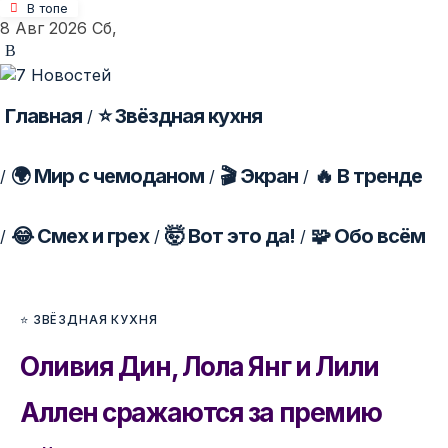
В топе
8 Авг 2026 Сб,
Главная
⭐ Звёздная кухня
🌍 Мир с чемоданом
🎬 Экран
🔥 В тренде
😂 Смех и грех
🤯 Вот это да!
🧩 Обо всём
⭐ ЗВЁЗДНАЯ КУХНЯ
Оливия Дин, Лола Янг и Лили
Аллен сражаются за премию