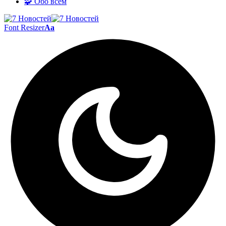
🧩 Обо всём
Font Resizer
Aa