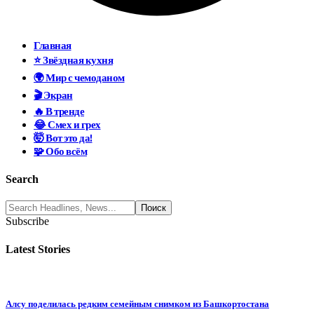
Главная
⭐ Звёздная кухня
🌍 Мир с чемоданом
🎬 Экран
🔥 В тренде
😂 Смех и грех
🤯 Вот это да!
🧩 Обо всём
Search
Subscribe
Latest Stories
Алсу поделилась редким семейным снимком из Башкортостана