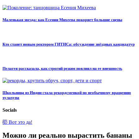
Маленькая звезда: как Есения Михеева покоряет большие сцены
Кто станет новым ректором ГИТИСа: обсуждение звёздных кандидатур
Пелагея рассказала, как строгий режим повлиял на ее внешность
Школьница из Индии стала рекордсменкой по необычному вращению
хулахупа
Socials
🤯 Вот это да!
Можно ли реально вырастить бананы