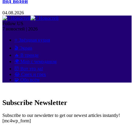
под водой
04.08.2026
Follow US
7 новостей | 2026
⭐ Звёздная кухня
🎬 Экран
🔥 В тренде
🌍 Мир с чемоданом
🤯 Вот это да!
😂 Смех и грех
🧩 Обо всём
Subscribe Newsletter
Subscribe to our newsletter to get our newest articles instantly!
[mc4wp_form]