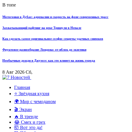
В топе
Мотогонки в Дубае: адреналин и скорость на фоне современных трасс
Захватывающий рафтинг на реке Тришули в Непале
Как сделать самое оригинальное селфи: секреты удачных снимков
Фруктовое разнообразие Лондона: от яблок до экзотики
Необычные дожди в Джумсе: как это влияет на жизнь города
8 Авг 2026 Сб,
Главная
⭐ Звёздная кухня
🌍 Мир с чемоданом
🎬 Экран
🔥 В тренде
😂 Смех и грех
🤯 Вот это да!