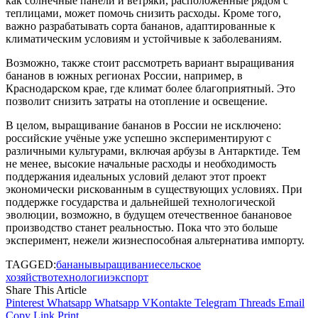
как солнечные панели и ветряки, расположенные рядом с
теплицами, может помочь снизить расходы. Кроме того,
важно разрабатывать сорта бананов, адаптированные к
климатическим условиям и устойчивые к заболеваниям.
Возможно, также стоит рассмотреть вариант выращивания
бананов в южных регионах России, например, в
Краснодарском крае, где климат более благоприятный. Это
позволит снизить затраты на отопление и освещение.
В целом, выращивание бананов в России не исключено:
российские учёные уже успешно экспериментируют с
различными культурами, включая арбузы в Антарктиде. Тем
не менее, высокие начальные расходы и необходимость
поддержания идеальных условий делают этот проект
экономически рискованным в существующих условиях. При
поддержке государства и дальнейшей технологической
эволюции, возможно, в будущем отечественное банановое
производство станет реальностью. Пока что это больше
эксперимент, нежели жизнеспособная альтернатива импорту.
TAGGED:
бананы
выращивание
сельское
хозяйство
технологии
экспорт
Share This Article
Pinterest
Whatsapp
Whatsapp
VKontakte
Telegram
Threads
Email
Copy Link
Print