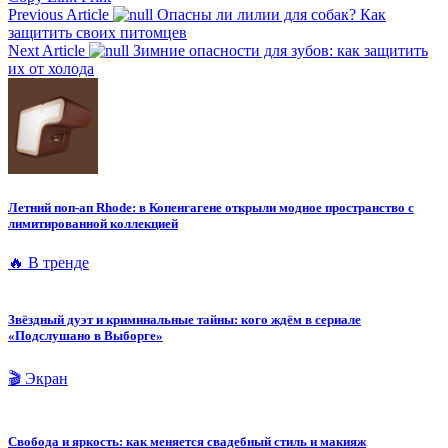
Previous Article
Опасны ли лилии для собак? Как
защитить своих питомцев
Next Article
Зимние опасности для зубов: как защитить
их от холода
Летний поп-ап Rhode: в Копенгагене открыли модное пространство с
лимитированной коллекцией
🔥 В тренде
Звёздный дуэт и криминальные тайны: кого ждём в сериале
«Подслушано в Выборге»
🎬 Экран
Свобода и яркость: как меняется свадебный стиль и макияж