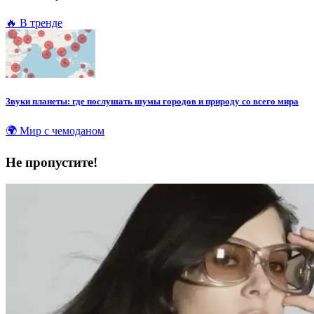
🔥 В тренде
Звуки планеты: где послушать шумы городов и природу со всего мира
🌍 Мир с чемоданом
Не пропустите!