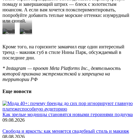
помаду и завершающий штрих — блеск с золотистым
нюансом. А если вам хочется поэкспериментировать,
попробуйте добавить теплые морские оттенки: изумрудный
или синий.
Фото:
Фото:
@aebeku_
@savagethegirl
(Instagram*)
(Instagram*)
Кроме того, на горизонте замаячил еще один интересный
тренд – макияж губ в стиле Нины Парк, обсуждаемый в
последние дни.
* Instagram — проект Meta Platforms Inc., деятельность
которой признана экстремистской и запрещена на
территории РФ
Еще новости
Как зрелые модницы становятся новыми героинями подиума
09.08.2026
Свобода и яркость: как меняется свадебный стиль и макияж
08.08.2026