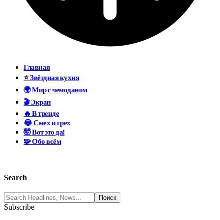
Главная
⭐ Звёздная кухня
🌍 Мир с чемоданом
🎬 Экран
🔥 В тренде
😂 Смех и грех
🤯 Вот это да!
🧩 Обо всём
Search
Subscribe