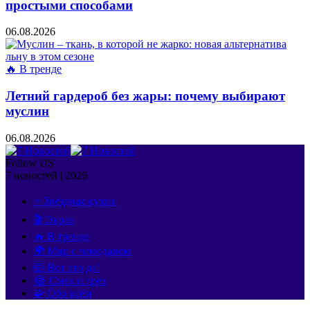
простыми способами
06.08.2026
🔥 В тренде
Летний гардероб без жары: почему выбирают
муслин
06.08.2026
Follow US
7 новостей | 2026
⭐ Звёздная кухня
🎬 Экран
🔥 В тренде
🌍 Мир с чемоданом
🤯 Вот это да!
😂 Смех и грех
🧩 Обо всём