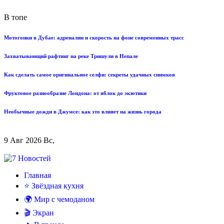
В топе
Мотогонки в Дубае: адреналин и скорость на фоне современных трасс
Захватывающий рафтинг на реке Тришули в Непале
Как сделать самое оригинальное селфи: секреты удачных снимков
Фруктовое разнообразие Лондона: от яблок до экзотики
Необычные дожди в Джумсе: как это влияет на жизнь города
9 Авг 2026 Вс,
Главная
⭐ Звёздная кухня
🌍 Мир с чемоданом
🎬 Экран