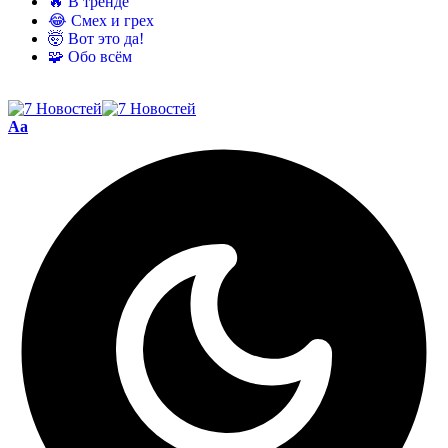
🔥 В тренде
😂 Смех и грех
🤯 Вот это да!
🧩 Обо всём
Aa