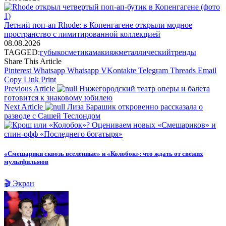
Летний поп-ап Rhode: в Копенгагене открыли модное
пространство с лимитированной коллекцией
08.08.2026
TAGGED:
губы
косметика
макияж
металлический
тренды
Share This Article
Pinterest
Whatsapp
Whatsapp
VKontakte
Telegram
Threads
Email
Copy Link
Print
Previous Article
Нижегородский театр оперы и балета
готовится к знаковому юбилею
Next Article
Лиза Барашик откровенно рассказала о
разводе с Сашей Теслондом
«Смешарики сквозь вселенные» и «Колобок»: что ждать от свежих
мультфильмов
🎬 Экран