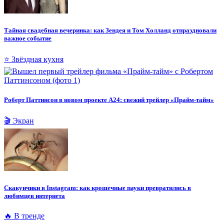
Тайная свадебная вечеринка: как Зендея и Том Холланд отпраздновали
важное событие
⭐ Звёздная кухня
Роберт Паттинсон в новом проекте A24: свежий трейлер «Прайм-тайм»
🎬 Экран
Скакунчики в Instagram: как крошечные пауки превратились в
любимцев интернета
🔥 В тренде