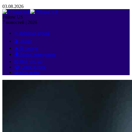
03.08.2026
Follow US
7 новостей | 2026
⭐ Звёздная кухня
🎬 Экран
🔥 В тренде
🌍 Мир с чемоданом
🤯 Вот это да!
😂 Смех и грех
🧩 Обо всём