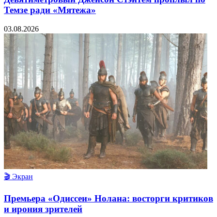
Темзе ради «Мятежа»
03.08.2026
🎬 Экран
Премьера «Одиссеи» Нолана: восторги критиков
и ирония зрителей