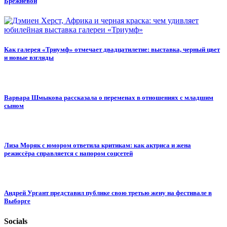
Брежневой
Как галерея «Триумф» отмечает двадцатилетие: выставка, черный цвет
и новые взгляды
Варвара Шмыкова рассказала о переменах в отношениях с младшим
сыном
Лиза Моряк с юмором ответила критикам: как актриса и жена
режиссёра справляется с напором соцсетей
Андрей Ургант представил публике свою третью жену на фестивале в
Выборге
Socials