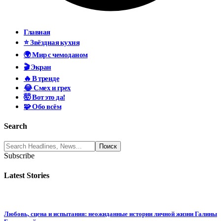
Главная
⭐ Звёздная кухня
🌍 Мир с чемоданом
🎬 Экран
🔥 В тренде
😂 Смех и грех
🤯 Вот это да!
🧩 Обо всём
Search
Subscribe
Latest Stories
Любовь, сцена и испытания: неожиданные истории личной жизни Галины