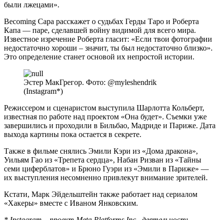
были лжецами».
Becoming Capa расскажет о судьбах Герды Таро и Роберта
Капа — паре, сделавшей войну видимой для всего мира.
Известное изречение Роберта гласит: «Если твои фотографии
недостаточно хороши – значит, ты был недостаточно близко».
Это определение станет основой их непростой истории.
Эстер МакГрегор. Фото: @myleshendrik
(Instagram*)
Режиссером и сценаристом выступила Шарлотта Кольберт,
известная по работе над проектом «Она будет». Съемки уже
завершились и проходили в Бильбао, Мадриде и Париже. Дата
выхода картины пока остается в секрете.
Также в фильме снялись Эмили Кэри из «Дома дракона»,
Уильям Гао из «Трепета сердца», Набан Ризван из «Тайны
семи циферблатов» и Брюно Гуэри из «Эмили в Париже» —
их выступления несомненно привлекут внимание зрителей.
Кстати, Марк Эйдельштейн также работает над сериалом
«Хакеры» вместе с Иваном Янковским.
* Instagram – проект Meta Platforms Inc., деятельность