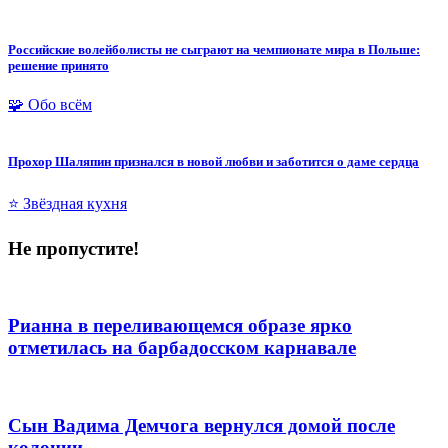
Российские волейболисты не сыграют на чемпионате мира в Польше:
решение принято
🧩 Обо всём
Прохор Шаляпин признался в новой любви и заботится о даме сердца
⭐ Звёздная кухня
Не пропустите!
Рианна в переливающемся образе ярко
отметилась на барбадосском карнавале
Сын Вадима Демчога вернулся домой после
колонии