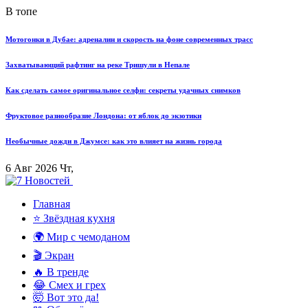
В топе
Мотогонки в Дубае: адреналин и скорость на фоне современных трасс
Захватывающий рафтинг на реке Тришули в Непале
Как сделать самое оригинальное селфи: секреты удачных снимков
Фруктовое разнообразие Лондона: от яблок до экзотики
Необычные дожди в Джумсе: как это влияет на жизнь города
6 Авг 2026 Чт,
Главная
⭐ Звёздная кухня
🌍 Мир с чемоданом
🎬 Экран
🔥 В тренде
😂 Смех и грех
🤯 Вот это да!