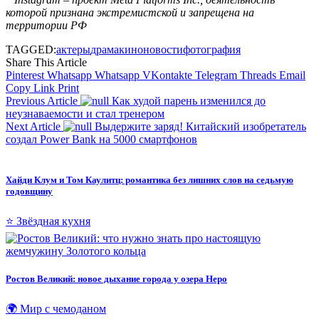
которой признана экстремистской и запрещена на
территории РФ
TAGGED:
актеры
драма
кино
новости
фотография
Share This Article
Pinterest
Whatsapp
Whatsapp
VKontakte
Telegram
Threads
Email
Copy Link
Print
Previous Article
Как худой парень изменился до
неузнаваемости и стал тренером
Next Article
Выдержите заряд! Китайский изобретатель
создал Power Bank на 5000 смартфонов
Хайди Клум и Том Каулитц: романтика без лишних слов на седьмую
годовщину
⭐ Звёздная кухня
Ростов Великий: новое дыхание города у озера Неро
🌍 Мир с чемоданом