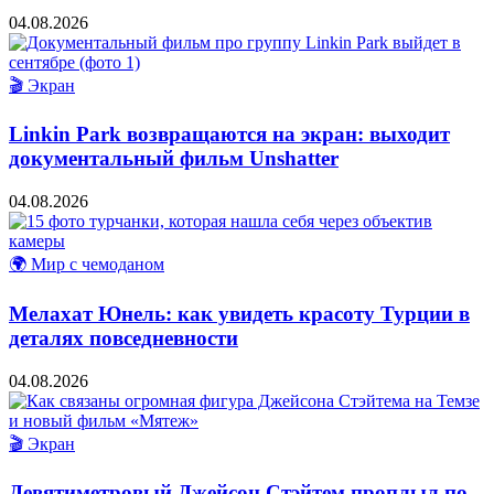
04.08.2026
🎬 Экран
Linkin Park возвращаются на экран: выходит
документальный фильм Unshatter
04.08.2026
🌍 Мир с чемоданом
Мелахат Юнель: как увидеть красоту Турции в
деталях повседневности
04.08.2026
🎬 Экран
Девятиметровый Джейсон Стэйтем проплыл по