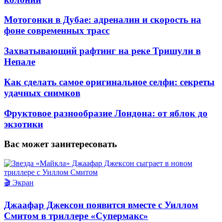
Мотогонки в Дубае: адреналин и скорость на
фоне современных трасс
Захватывающий рафтинг на реке Тришули в
Непале
Как сделать самое оригинальное селфи: секреты
удачных снимков
Фруктовое разнообразие Лондона: от яблок до
экзотики
Вас может заинтересовать
🎬 Экран
Джаафар Джексон появится вместе с Уиллом
Смитом в триллере «Супермакс»