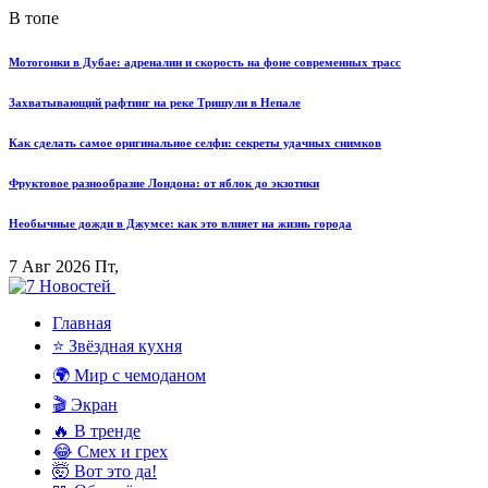
В топе
Мотогонки в Дубае: адреналин и скорость на фоне современных трасс
Захватывающий рафтинг на реке Тришули в Непале
Как сделать самое оригинальное селфи: секреты удачных снимков
Фруктовое разнообразие Лондона: от яблок до экзотики
Необычные дожди в Джумсе: как это влияет на жизнь города
7 Авг 2026 Пт,
Главная
⭐ Звёздная кухня
🌍 Мир с чемоданом
🎬 Экран
🔥 В тренде
😂 Смех и грех
🤯 Вот это да!