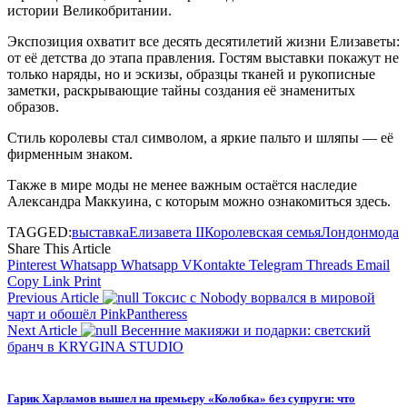
истории Великобритании.
Экспозиция охватит все десять десятилетий жизни Елизаветы:
от её детства до этапа правления. Гостям выставки покажут не
только наряды, но и эскизы, образцы тканей и рукописные
заметки, раскрывающие тайны создания её знаменитых
образов.
Стиль королевы стал символом, а яркие пальто и шляпы — её
фирменным знаком.
Также в мире моды не менее важным остаётся наследие
Александра Маккуина, с которым можно ознакомиться здесь.
TAGGED:
выставка
Елизавета II
Королевская семья
Лондон
мода
Share This Article
Pinterest
Whatsapp
Whatsapp
VKontakte
Telegram
Threads
Email
Copy Link
Print
Previous Article
Токсис с Nobody ворвался в мировой
чарт и обошёл PinkPantheress
Next Article
Весенние макияжи и подарки: светский
бранч в KRYGINA STUDIO
Гарик Харламов вышел на премьеру «Колобка» без супруги: что