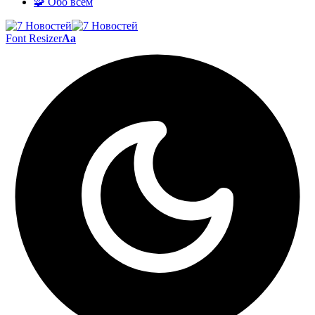
🧩 Обо всём
Font Resizer
Aa