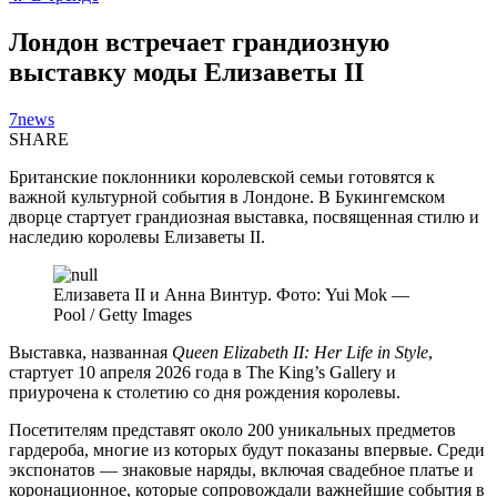
Лондон встречает грандиозную
выставку моды Елизаветы II
7news
SHARE
Британские поклонники королевской семьи готовятся к
важной культурной события в Лондоне. В Букингемском
дворце стартует грандиозная выставка, посвященная стилю и
наследию королевы Елизаветы II.
Елизавета II и Анна Винтур. Фото: Yui Mok —
Pool / Getty Images
Выставка, названная
Queen Elizabeth II: Her Life in Style
,
стартует 10 апреля 2026 года в The King’s Gallery и
приурочена к столетию со дня рождения королевы.
Посетителям представят около 200 уникальных предметов
гардероба, многие из которых будут показаны впервые. Среди
экспонатов — знаковые наряды, включая свадебное платье и
коронационное, которые сопровождали важнейшие события в