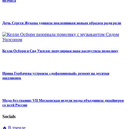
полчаса
Дочь Сергея Жукова удивила поклонников новым образом ради роли
Келли Осборн и Сид Уилсон: популярная пара распустила помолвку
Ирина Горбачева устроила «дофаминовый» ремонт на десятки
миллионов
Мода без границ: VII Московская неделя моды объединила дизайнеров
со всей России
Socials
🔥 В тренде