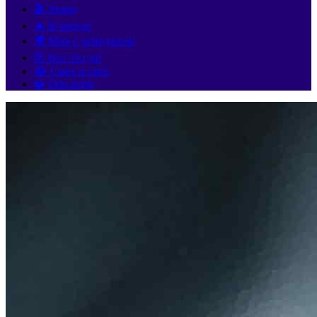
🎬 Экран
🔥 В тренде
🌍 Мир с чемоданом
🤯 Вот это да!
😂 Смех и грех
🧩 Обо всём