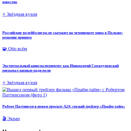
известно
⭐ Звёздная кухня
Российские волейболисты не сыграют на чемпионате мира в Польше:
решение принято
🧩 Обо всём
Экстремальный киноэксперимент: как Иннокентий Смоктуновский
рисковал жизнью ради роли
⭐ Звёздная кухня
Роберт Паттинсон в новом проекте A24: свежий трейлер «Прайм-тайм»
🎬 Экран