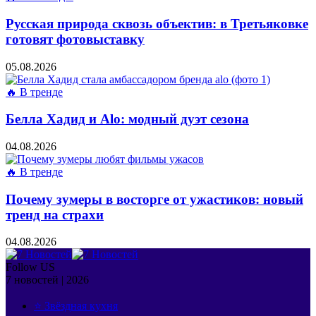
Русская природа сквозь объектив: в Третьяковке
готовят фотовыставку
05.08.2026
🔥 В тренде
Белла Хадид и Alo: модный дуэт сезона
04.08.2026
🔥 В тренде
Почему зумеры в восторге от ужастиков: новый
тренд на страхи
04.08.2026
Follow US
7 новостей | 2026
⭐ Звёздная кухня