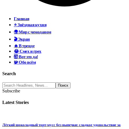
Главная
⭐ Звёздная кухня
🌍 Мир с чемоданом
🎬 Экран
🔥 В тренде
😂 Смех и грех
🤯 Вот это да!
🧩 Обо всём
Search
Subscribe
Latest Stories
Лёгкий шоколадный торт-мусс без выпечки: сладкое удовольствие за