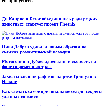
Не пропустите!
Ди Каприо и Безос объединились ради редких
животных: стартует проект Phoenix
Нина Добрев удивила новым образом на
съемках романтической комедии
Мотогонки в Дубае: адреналин и скорость на
фоне современных трасс
Захватывающий рафтинг на реке Тришули в
Непале
Как сделать самое оригинальное селфи: секреты
удачных снимков