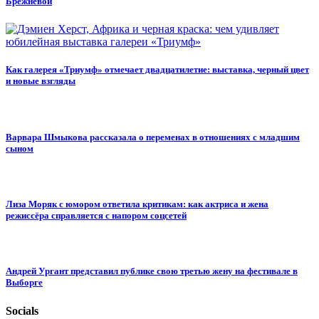
Брежневой
Как галерея «Триумф» отмечает двадцатилетие: выставка, черный цвет
и новые взгляды
Варвара Шмыкова рассказала о переменах в отношениях с младшим
сыном
Лиза Моряк с юмором ответила критикам: как актриса и жена
режиссёра справляется с напором соцсетей
Андрей Ургант представил публике свою третью жену на фестивале в
Выборге
Socials