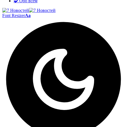
🧩 Обо всём
Font Resizer
Aa