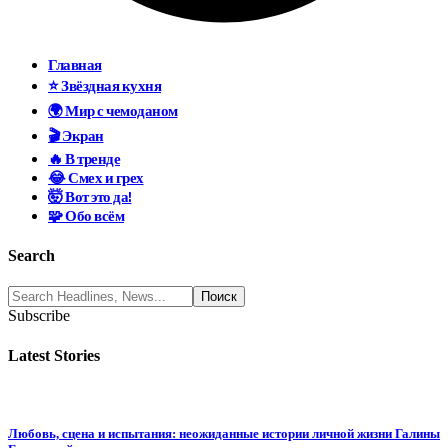
Главная
⭐ Звёздная кухня
🌍 Мир с чемоданом
🎬 Экран
🔥 В тренде
😂 Смех и грех
🤯 Вот это да!
🧩 Обо всём
Search
Subscribe
Latest Stories
Любовь, сцена и испытания: неожиданные истории личной жизни Галины