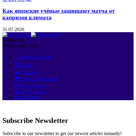
Как японские учёные защищают матча от
капризов климата
31.07.2026
Follow US
7 новостей | 2026
⭐ Звёздная кухня
🎬 Экран
🔥 В тренде
🌍 Мир с чемоданом
🤯 Вот это да!
😂 Смех и грех
🧩 Обо всём
Subscribe Newsletter
Subscribe to our newsletter to get our newest articles instantly!