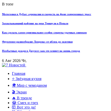
В топе
Мотогонки в Дубае: адреналин и скорость на фоне современных трасс
Захватывающий рафтинг на реке Тришули в Непале
Как сделать самое оригинальное селфи: секреты удачных снимков
Фруктовое разнообразие Лондона: от яблок до экзотики
Необычные дожди в Джумсе: как это влияет на жизнь города
6 Авг 2026 Чт,
Главная
⭐ Звёздная кухня
🌍 Мир с чемоданом
🎬 Экран
🔥 В тренде
😂 Смех и грех
🤯 Вот это да!