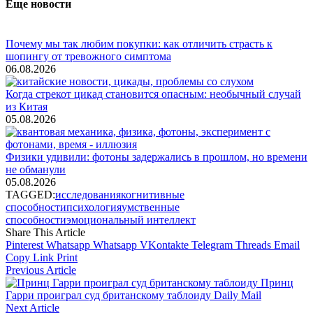
Еще новости
Почему мы так любим покупки: как отличить страсть к
шопингу от тревожного симптома
06.08.2026
Когда стрекот цикад становится опасным: необычный случай
из Китая
05.08.2026
Физики удивили: фотоны задержались в прошлом, но времени
не обманули
05.08.2026
TAGGED:
исследования
когнитивные
способности
психология
умственные
способности
эмоциональный интеллект
Share This Article
Pinterest
Whatsapp
Whatsapp
VKontakte
Telegram
Threads
Email
Copy Link
Print
Previous Article
Принц
Гарри проиграл суд британскому таблоиду Daily Mail
Next Article