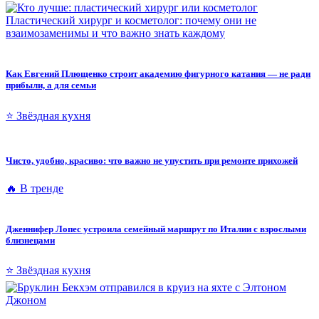
Пластический хирург и косметолог: почему они не
взаимозаменимы и что важно знать каждому
Как Евгений Плющенко строит академию фигурного катания — не ради
прибыли, а для семьи
⭐ Звёздная кухня
Чисто, удобно, красиво: что важно не упустить при ремонте прихожей
🔥 В тренде
Дженнифер Лопес устроила семейный маршрут по Италии с взрослыми
близнецами
⭐ Звёздная кухня