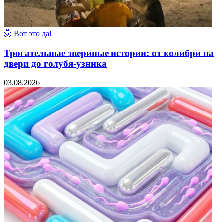
🤯 Вот это да!
Трогательные звериные истории: от колибри на
двери до голубя-узника
03.08.2026