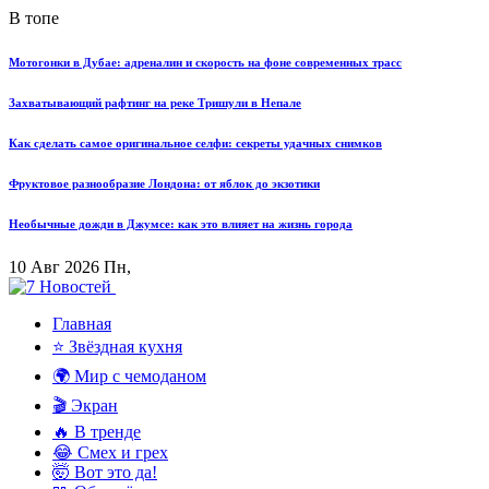
В топе
Мотогонки в Дубае: адреналин и скорость на фоне современных трасс
Захватывающий рафтинг на реке Тришули в Непале
Как сделать самое оригинальное селфи: секреты удачных снимков
Фруктовое разнообразие Лондона: от яблок до экзотики
Необычные дожди в Джумсе: как это влияет на жизнь города
10 Авг 2026 Пн,
Главная
⭐ Звёздная кухня
🌍 Мир с чемоданом
🎬 Экран
🔥 В тренде
😂 Смех и грех
🤯 Вот это да!