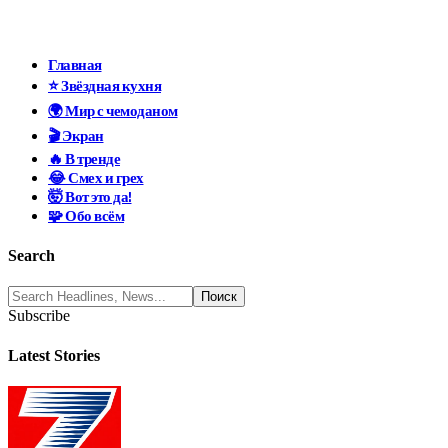
Главная
⭐ Звёздная кухня
🌍 Мир с чемоданом
🎬 Экран
🔥 В тренде
😂 Смех и грех
🤯 Вот это да!
🧩 Обо всём
Search
Subscribe
Latest Stories