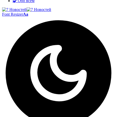
🧩 Обо всём
Font Resizer
Aa