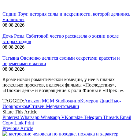
Сидни Тоул: история силы и искренности, которой делились
миллионы
08.08.2026
Дочь Розы Сябитовой честно рассказала о жизни после
вторых родов
08.08.2026
Татьяна Овсиенко делится своими секретами красоты и
переменами в жизни
08.08.2026
Кроме новой романтической комедии, у неё в планах
несколько проектов, включая фильмы «Последствия»,
«Плохой день» и возвращение к роли Фионы в «Шрек 5».
TAGGED:
Amazon MGM Studios
кино
Кэмерон Диас
Нью-
Йорк
ромком
Стивен Мерчант
съемки
Share This Article
Pinterest
Whatsapp
Whatsapp
VKontakte
Telegram
Threads
Email
Copy Link
Print
Previous Article