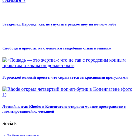
остаться 6–7
Звездопад Персеид: как не упустить редкое шоу на ночном небе
Свобода и яркость: как меняется свадебный стиль и макияж
Городской конный прокат: что скрывается за красивыми прогулками
Летний поп-ап Rhode: в Копенгагене открыли модное пространство с
лимитированной коллекцией
Socials