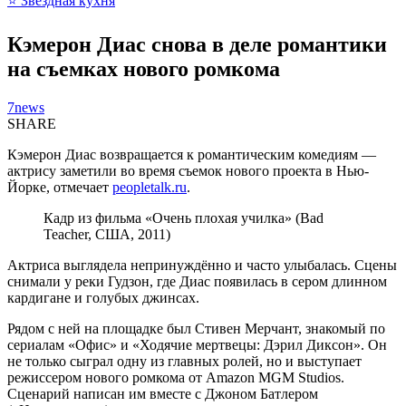
⭐ Звёздная кухня
Кэмерон Диас снова в деле романтики
на съемках нового ромкома
7news
SHARE
Кэмерон Диас возвращается к романтическим комедиям —
актрису заметили во время съемок нового проекта в Нью-
Йорке, отмечает
peopletalk.ru
.
Кадр из фильма «Очень плохая училка» (Bad
Teacher, США, 2011)
Актриса выглядела непринуждённо и часто улыбалась. Сцены
снимали у реки Гудзон, где Диас появилась в сером длинном
кардигане и голубых джинсах.
Рядом с ней на площадке был Стивен Мерчант, знакомый по
сериалам «Офис» и «Ходячие мертвецы: Дэрил Диксон». Он
не только сыграл одну из главных ролей, но и выступает
режиссером нового ромкома от Amazon MGM Studios.
Сценарий написан им вместе с Джоном Батлером