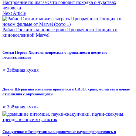
Настроение по шагам: что говорит походка о чувствах
человека
Next Article
Райан Гослинг на пороге роли Призрачного Гонщика в
киновселенной Marvel
Семья Переса Хилтона попросила о приватности после его
госпитализации
⭐ Звёздная кухня
Диана Шурыгина изменила привычки в СИЗО: храм, молитвы и новые
отношения с окружающими
⭐ Звёздная кухня
Скакунчики в Instagram: как крошечные пауки превратились в