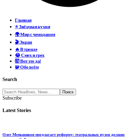
Главная
⭐ Звёздная кухня
🌍 Мир с чемоданом
🎬 Экран
🔥 В тренде
😂 Смех и грех
🤯 Вот это да!
🧩 Обо всём
Search
Subscribe
Latest Stories
Олег Меньшиков предлагает реформу: театральных вузов должно