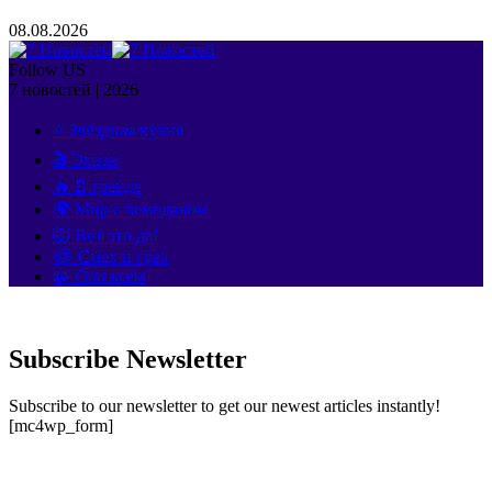
08.08.2026
Follow US
7 новостей | 2026
⭐ Звёздная кухня
🎬 Экран
🔥 В тренде
🌍 Мир с чемоданом
🤯 Вот это да!
😂 Смех и грех
🧩 Обо всём
Subscribe Newsletter
Subscribe to our newsletter to get our newest articles instantly!
[mc4wp_form]