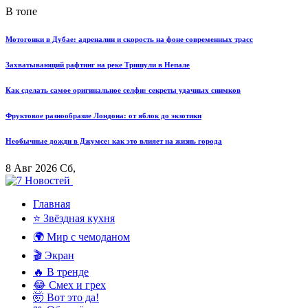
В топе
Мотогонки в Дубае: адреналин и скорость на фоне современных трасс
Захватывающий рафтинг на реке Тришули в Непале
Как сделать самое оригинальное селфи: секреты удачных снимков
Фруктовое разнообразие Лондона: от яблок до экзотики
Необычные дожди в Джумсе: как это влияет на жизнь города
8 Авг 2026 Сб,
Главная
⭐ Звёздная кухня
🌍 Мир с чемоданом
🎬 Экран
🔥 В тренде
😂 Смех и грех
🤯 Вот это да!