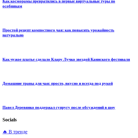
Как косморамы превратились в первые виртуальные туры по
особнякам
Простой рецепт компостного чая: как повысить урожайность
натурально
Как чужое платье сделало Клару Лучко звездой Каннского фестиваля
Домашние травы для чая: просто, вкусно и всегда под рукой
Павел Деревянко поддержал супругу после обсуждений в шоу
Socials
🔥 В тренде