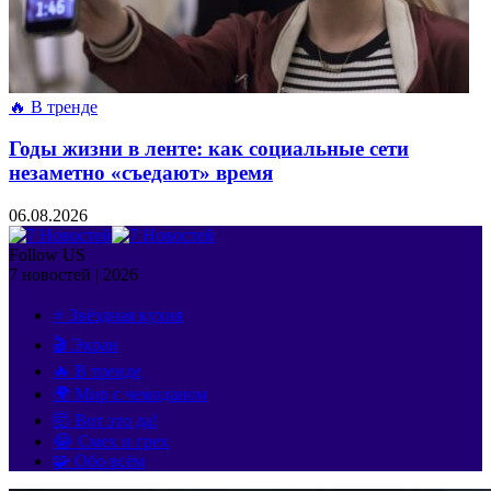
🔥 В тренде
Годы жизни в ленте: как социальные сети
незаметно «съедают» время
06.08.2026
Follow US
7 новостей | 2026
⭐ Звёздная кухня
🎬 Экран
🔥 В тренде
🌍 Мир с чемоданом
🤯 Вот это да!
😂 Смех и грех
🧩 Обо всём