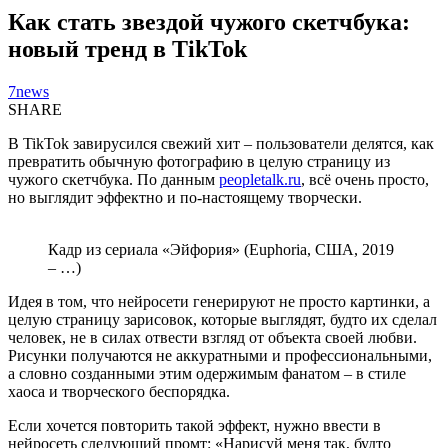
Как стать звездой чужого скетчбука:
новый тренд в TikTok
7news
SHARE
В TikTok завирусился свежий хит – пользователи делятся, как
превратить обычную фотографию в целую страницу из
чужого скетчбука. По данным
peopletalk.ru
, всё очень просто,
но выглядит эффектно и по-настоящему творчески.
Кадр из сериала «Эйфория» (Euphoria, США, 2019
– …)
Идея в том, что нейросети генерируют не просто картинки, а
целую страницу зарисовок, которые выглядят, будто их сделал
человек, не в силах отвести взгляд от объекта своей любви.
Рисунки получаются не аккуратными и профессиональными,
а словно созданными этим одержимым фанатом – в стиле
хаоса и творческого беспорядка.
Если хочется повторить такой эффект, нужно ввести в
нейросеть следующий промт: «Нарисуй меня так, будто