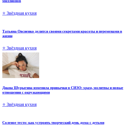
миллионов
⭐ Звёздная кухня
Татьяна Овсиенко делится своими секретами красоты и переменами в
жизни
⭐ Звёздная кухня
Диана Шурыгина изменила привычки в СИЗО: храм, молитвы и новые
отношения с окружающими
⭐ Звёздная кухня
Соленое тесто: как устроить творческий день дома с детьми