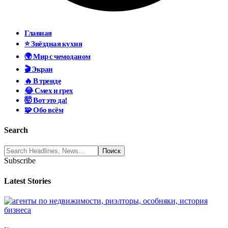
Главная
⭐ Звёздная кухня
🌍 Мир с чемоданом
🎬 Экран
🔥 В тренде
😂 Смех и грех
🤯 Вот это да!
🧩 Обо всём
Search
Subscribe
Latest Stories