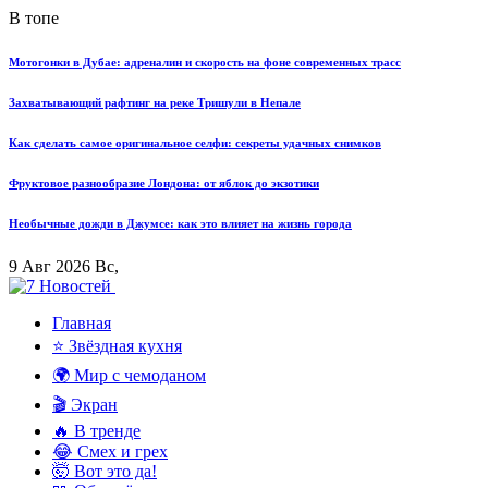
В топе
Мотогонки в Дубае: адреналин и скорость на фоне современных трасс
Захватывающий рафтинг на реке Тришули в Непале
Как сделать самое оригинальное селфи: секреты удачных снимков
Фруктовое разнообразие Лондона: от яблок до экзотики
Необычные дожди в Джумсе: как это влияет на жизнь города
9 Авг 2026 Вс,
Главная
⭐ Звёздная кухня
🌍 Мир с чемоданом
🎬 Экран
🔥 В тренде
😂 Смех и грех
🤯 Вот это да!