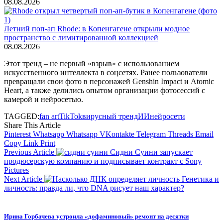
08.08.2026
Летний поп-ап Rhode: в Копенгагене открыли модное
пространство с лимитированной коллекцией
08.08.2026
Этот тренд – не первый «взрыв» с использованием
искусственного интеллекта в соцсетях. Ранее пользователи
превращали свои фото в персонажей Genshin Impact и Atomic
Heart, а также делились опытом организации фотосессий с
камерой и нейросетью.
TAGGED:
fan art
TikTok
вирусный тренд
ИИ
нейросети
Share This Article
Pinterest
Whatsapp
Whatsapp
VKontakte
Telegram
Threads
Email
Copy Link
Print
Previous Article
Сидни Суини запускает
продюсерскую компанию и подписывает контракт с Sony
Pictures
Next Article
Генетика и
личность: правда ли, что DNA рисует наш характер?
Ирина Горбачева устроила «дофаминовый» ремонт на десятки