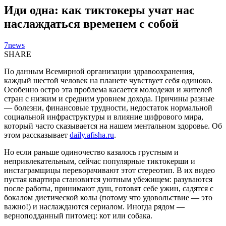
Иди одна: как тиктокеры учат нас
наслаждаться временем с собой
7news
SHARE
По данным Всемирной организации здравоохранения,
каждый шестой человек на планете чувствует себя одиноко.
Особенно остро эта проблема касается молодежи и жителей
стран с низким и средним уровнем дохода. Причины разные
— болезни, финансовые трудности, недостаток нормальной
социальной инфраструктуры и влияние цифрового мира,
который часто сказывается на нашем ментальном здоровье. Об
этом рассказывает
daily.afisha.ru
.
Но если раньше одиночество казалось грустным и
непривлекательным, сейчас популярные тиктокерши и
инстаграмщицы переворачивают этот стереотип. В их видео
пустая квартира становится уютным убежищем: разуваются
после работы, принимают душ, готовят себе ужин, садятся с
бокалом диетической колы (потому что удовольствие — это
важно!) и наслаждаются сериалом. Иногда рядом —
верноподданный питомец: кот или собака.