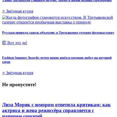
Тайна, раскрытая слишком поздно: драма в жизни Жанны Прохоренко
⭐ Звёздная кухня
Русская природа сквозь объектив: в Третьяковке готовят фотовыставку
🤯 Вот это да!
Fashion Summer Awards: вечер ярких имён и громких побед на крупной
сцене
⭐ Звёздная кухня
Не пропустите!
Лиза Моряк с юмором ответила критикам: как
актриса и жена режиссёра справляется с
напором соцсетей