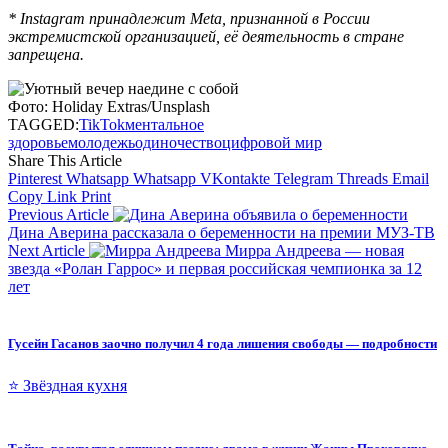
* Instagram принадлежит Meta, признанной в России
экстремистской организацией, её деятельность в стране
запрещена.
Фото: Holiday Extras/Unsplash
TAGGED:
TikTok
ментальное
здоровье
молодежь
одиночество
цифровой мир
Share This Article
Pinterest
Whatsapp
Whatsapp
VKontakte
Telegram
Threads
Email
Copy Link
Print
Previous Article
Дина Аверина рассказала о беременности на премии МУЗ-ТВ
Next Article
Мирра Андреева — новая
звезда «Ролан Гаррос» и первая российская чемпионка за 12
лет
Гусейн Гасанов заочно получил 4 года лишения свободы — подробности
⭐ Звёздная кухня