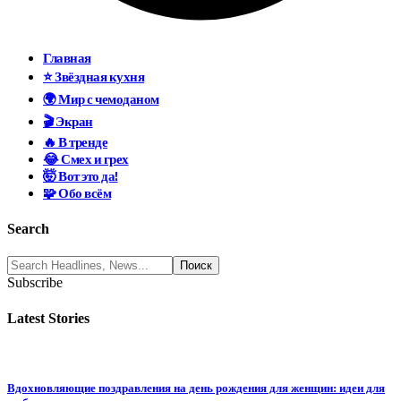
Главная
⭐ Звёздная кухня
🌍 Мир с чемоданом
🎬 Экран
🔥 В тренде
😂 Смех и грех
🤯 Вот это да!
🧩 Обо всём
Search
Subscribe
Latest Stories
Вдохновляющие поздравления на день рождения для женщин: идеи для