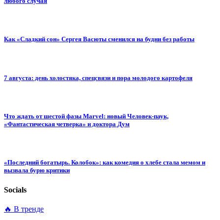
любого случая
Как «Сладкий сон» Сергея Васюты сменился на будни без работы
7 августа: день холостяка, спецсвязи и пора молодого картофеля
Что ждать от шестой фазы Marvel: новый Человек-паук,
«Фантастическая четверка» и доктора Дум
«Последний богатырь. Колобок»: как комедия о хлебе стала мемом и
вызвала бурю критики
Socials
🔥 В тренде