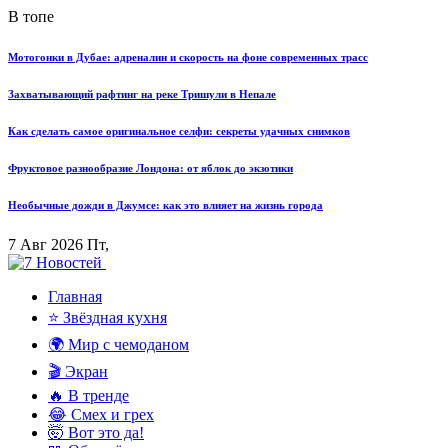
В топе
Мотогонки в Дубае: адреналин и скорость на фоне современных трасс
Захватывающий рафтинг на реке Тришули в Непале
Как сделать самое оригинальное селфи: секреты удачных снимков
Фруктовое разнообразие Лондона: от яблок до экзотики
Необычные дожди в Джумсе: как это влияет на жизнь города
7 Авг 2026 Пт,
Главная
⭐ Звёздная кухня
🌍 Мир с чемоданом
🎬 Экран
🔥 В тренде
😂 Смех и грех
🤯 Вот это да!