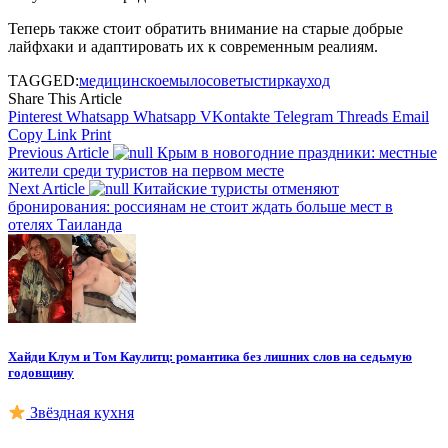
Теперь также стоит обратить внимание на старые добрые
лайфхаки и адаптировать их к современным реалиям.
TAGGED:
медицинское
мыло
советы
стирка
уход
Share This Article
Pinterest
Whatsapp
Whatsapp
VKontakte
Telegram
Threads
Email
Copy Link
Print
Previous Article
Крым в новогодние праздники: местные
жители среди туристов на первом месте
Next Article
Китайские туристы отменяют
бронирования: россиянам не стоит ждать больше мест в
отелях Таиланда
Хайди Клум и Том Каулитц: романтика без лишних слов на седьмую
годовщину
Звёздная кухня