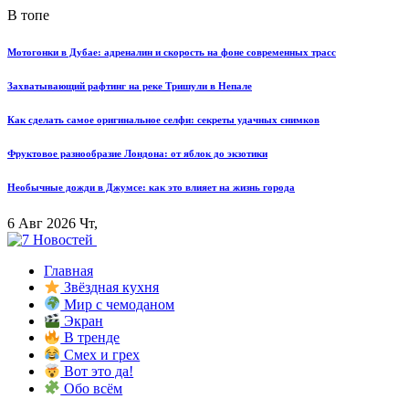
В топе
Мотогонки в Дубае: адреналин и скорость на фоне современных трасс
Захватывающий рафтинг на реке Тришули в Непале
Как сделать самое оригинальное селфи: секреты удачных снимков
Фруктовое разнообразие Лондона: от яблок до экзотики
Необычные дожди в Джумсе: как это влияет на жизнь города
6 Авг 2026 Чт,
Главная
Звёздная кухня
Мир с чемоданом
Экран
В тренде
Смех и грех
Вот это да!
Обо всём