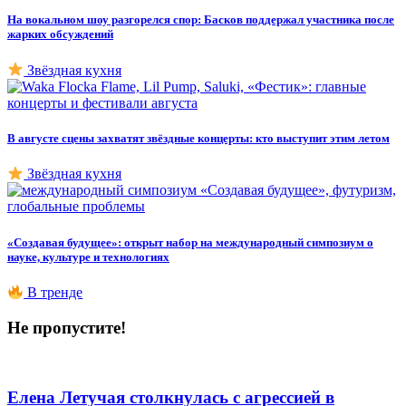
На вокальном шоу разгорелся спор: Басков поддержал участника после
жарких обсуждений
Звёздная кухня
В августе сцены захватят звёздные концерты: кто выступит этим летом
Звёздная кухня
«Создавая будущее»: открыт набор на международный симпозиум о
науке, культуре и технологиях
В тренде
Не пропустите!
Елена Летучая столкнулась с агрессией в