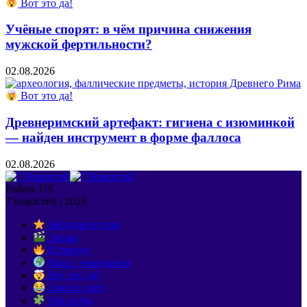
Вот это да!
Учёные спорят: в чём причина снижения
мужской фертильности?
02.08.2026
Вот это да!
Древнеримский артефакт: гигиена с изюминкой
— найден инструмент в форме фаллоса
02.08.2026
Follow US
7 новостей | 2026
Звёздная кухня
Экран
В тренде
Мир с чемоданом
Вот это да!
Смех и грех
Обо всём