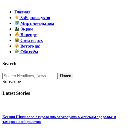
Главная
Звёздная кухня
Мир с чемоданом
Экран
В тренде
Смех и грех
Вот это да!
Обо всём
Search
Subscribe
Latest Stories
Ксения Шипилова откровенно заговорила о женском здоровье и
заморозке яйцеклеток