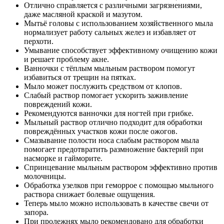
Отлично справляется с различными загрязнениями,
даже масляной краской и мазутом.
Мытьё головы с использованием хозяйственного мыла
нормализует работу сальных желез и избавляет от
перхоти.
Умывание способствует эффективному очищению кожи
и решает проблему акне.
Ванночки с тёплым мыльным раствором помогут
избавиться от трещин на пятках.
Мыло может послужить средством от клопов.
Слабый раствор помогает ускорить заживление
повреждений кожи.
Рекомендуются ванночки для ногтей при грибке.
Мыльный раствор отлично подходит для обработки
повреждённых участков кожи после ожогов.
Смазывание полости носа слабым раствором мыла
помогает предотвратить размножение бактерий при
насморке и гайморите.
Спринцевание мыльным раствором эффективно против
молочницы.
Обработка узелков при геморрое с помощью мыльного
раствора снижает болевые ощущения.
Теперь мыло можно использовать в качестве свечи от
запора.
При пролежнях мыло рекомендовано для обработки