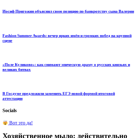
Иосиф Пригожин объяснил свою позицию по банкротству сына Валерии
Fashion Summer Awards: вечер ярких имён и громких побед на крупной
сцене
«Поле Куликово»: как снимают эпическую драму о русских князьях и
великих битвах
В Госдуме предложили заменить ЕГЭ новой формой итоговой
аттестации
Socials
Вот это да!
Хозяйственное мыло: действительно